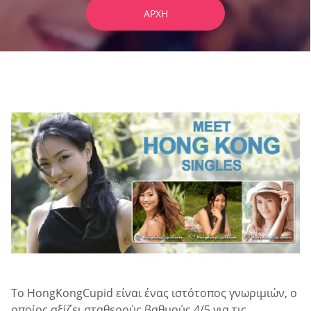
ΑΡΧΉ
Το HongKongCupid είναι ένας ιστότοπος γνωριμιών, ο
οποίος αξίζει σταθερούς βαθμούς 4/5 για τις