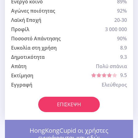
Ενεργό κοινό
89%
Αγώνες ποιότητας
92%
Λαϊκή Εποχή
20-30
Προφίλ
3 000 000
Ποσοστό Απάντησης
90%
Ευκολία στη χρήση
8.9
Δημοτικότητα
9.3
Απάτη
Πολύ σπάνια
9.5
Εκτίμηση
Εγγραφή
Ελεύθερος
ΕΠΊΣΚΕΨΗ
HongKongCupid οι χρήστες
εγγράφονται και εδώ: