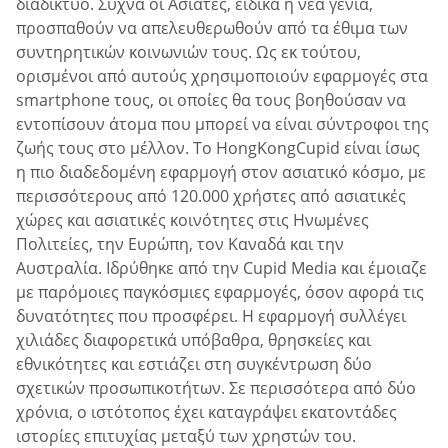
διαδίκτυο. Συχνά οι Ασιάτες, ειδικά η νέα γενιά,
προσπαθούν να απελευθερωθούν από τα έθιμα των
συντηρητικών κοινωνιών τους. Ως εκ τούτου,
ορισμένοι από αυτούς χρησιμοποιούν εφαρμογές στα
smartphone τους, οι οποίες θα τους βοηθούσαν να
εντοπίσουν άτομα που μπορεί να είναι σύντροφοι της
ζωής τους στο μέλλον. Το HongKongCupid είναι ίσως
η πιο διαδεδομένη εφαρμογή στον ασιατικό κόσμο, με
περισσότερους από 120.000 χρήστες από ασιατικές
χώρες και ασιατικές κοινότητες στις Ηνωμένες
Πολιτείες, την Ευρώπη, τον Καναδά και την
Αυστραλία. Ιδρύθηκε από την Cupid Media και έμοιαζε
με παρόμοιες παγκόσμιες εφαρμογές, όσον αφορά τις
δυνατότητες που προσφέρει. Η εφαρμογή συλλέγει
χιλιάδες διαφορετικά υπόβαθρα, θρησκείες και
εθνικότητες και εστιάζει στη συγκέντρωση δύο
σχετικών προσωπικοτήτων. Σε περισσότερα από δύο
χρόνια, ο ιστότοπος έχει καταγράψει εκατοντάδες
ιστορίες επιτυχίας μεταξύ των χρηστών του.