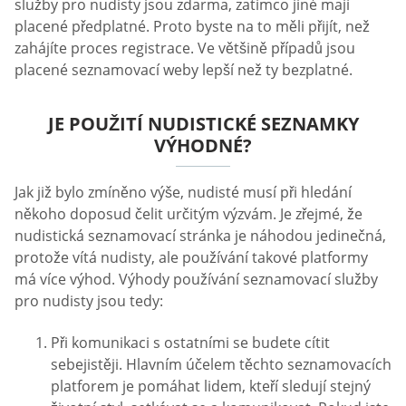
služby pro nudisty jsou zdarma, zatímco jiné mají
placené předplatné. Proto byste na to měli přijít, než
zahájíte proces registrace. Ve většině případů jsou
placené seznamovací weby lepší než ty bezplatné.
JE POUŽITÍ NUDISTICKÉ SEZNAMKY
VÝHODNÉ?
Jak již bylo zmíněno výše, nudisté musí při hledání
někoho doposud čelit určitým výzvám. Je zřejmé, že
nudistická seznamovací stránka je náhodou jedinečná,
protože vítá nudisty, ale používání takové platformy
má více výhod. Výhody používání seznamovací služby
pro nudisty jsou tedy:
Při komunikaci s ostatními se budete cítit
sebejistěji. Hlavním účelem těchto seznamovacích
platforem je pomáhat lidem, kteří sledují stejný