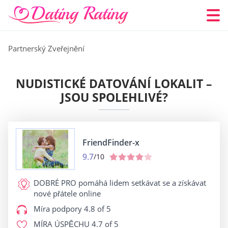
Partnerský Zveřejnění
NUDISTICKÉ DATOVÁNÍ LOKALIT –
JSOU SPOLEHLIVÉ?
FriendFinder-x
9.7
/10
DOBRÉ PRO
pomáhá lidem setkávat se a získávat
nové přátele online
Míra podpory
4.8 of 5
MÍRA ÚSPĚCHU
4.7 of 5