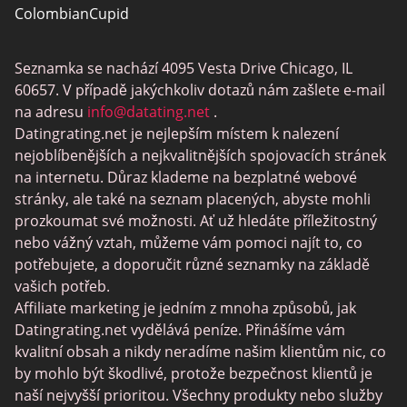
ColombianCupid
BBW Dating
Seznamka se nachází 4095 Vesta Drive Chicago, IL
MeetMindful
60657. V případě jakýchkoliv dotazů nám zašlete e-mail
Seznamka BDSM
na adresu
info@datating.net
.
Datingrating.net je nejlepším místem k nalezení
BBPeopleMeet
nejoblíbenějších a nejkvalitnějších spojovacích stránek
Stránky Sugar Daddy
na internetu. Důraz klademe na bezplatné webové
stránky, ale také na seznam placených, abyste mohli
JPeopleMeet
prozkoumat své možnosti. Ať už hledáte příležitostný
Trans Seznamka
nebo vážný vztah, můžeme vám pomoci najít to, co
potřebujete, a doporučit různé seznamky na základě
Senior Datování Lokalit
vašich potřeb.
MyLOL
Affiliate marketing je jedním z mnoha způsobů, jak
Datingrating.net vydělává peníze. Přinášíme vám
Gay Seznamka
kvalitní obsah a nikdy neradíme našim klientům nic, co
Lesbické Seznamky
by mohlo být škodlivé, protože bezpečnost klientů je
naší nejvyšší prioritou. Všechny produkty nebo služby
Černé Datování Lokalit