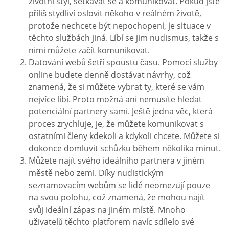
životní styl, setkávat se a komunikovat. Pokud jste
příliš stydliví oslovit někoho v reálném životě,
protože nechcete být nepochopeni, je situace v
těchto službách jiná. Líbí se jim nudismus, takže s
nimi můžete začít komunikovat.
Datování webů šetří spoustu času. Pomocí služby
online budete denně dostávat návrhy, což
znamená, že si můžete vybrat ty, které se vám
nejvíce líbí. Proto možná ani nemusíte hledat
potenciální partnery sami. Ještě jedna věc, která
proces zrychluje, je, že můžete komunikovat s
ostatními členy kdekoli a kdykoli chcete. Můžete si
dokonce domluvit schůzku během několika minut.
Můžete najít svého ideálního partnera v jiném
městě nebo zemi. Díky nudistickým
seznamovacím webům se lidé neomezují pouze
na svou polohu, což znamená, že mohou najít
svůj ideální zápas na jiném místě. Mnoho
uživatelů těchto platforem navíc sdílelo své