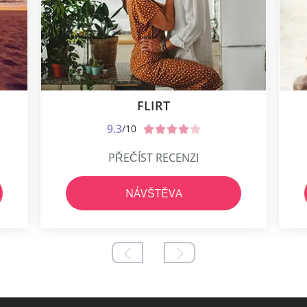
FLIRT
9.3
/10
PŘEČÍST RECENZI
NÁVŠTĚVA