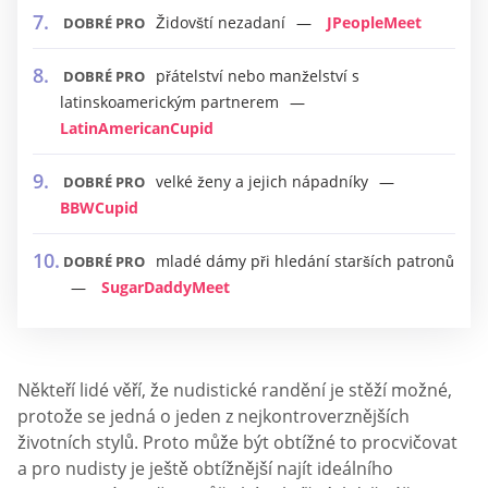
Židovští nezadaní
JPeopleMeet
DOBRÉ PRO
přátelství nebo manželství s
DOBRÉ PRO
latinskoamerickým partnerem
LatinAmericanCupid
velké ženy a jejich nápadníky
DOBRÉ PRO
BBWCupid
mladé dámy při hledání starších patronů
DOBRÉ PRO
SugarDaddyMeet
Někteří lidé věří, že nudistické randění je stěží možné,
protože se jedná o jeden z nejkontroverznějších
životních stylů. Proto může být obtížné to procvičovat
a pro nudisty je ještě obtížnější najít ideálního