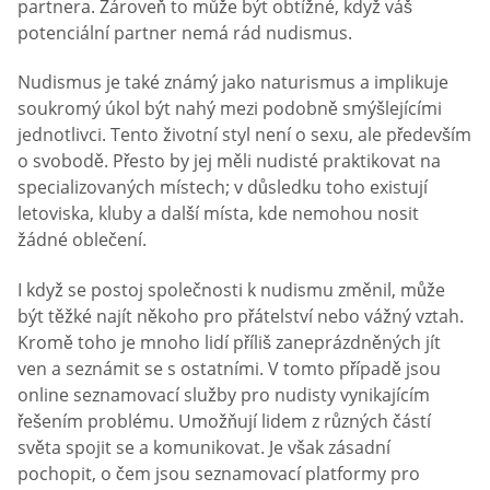
partnera. Zároveň to může být obtížné, když váš
potenciální partner nemá rád nudismus.
Nudismus je také známý jako naturismus a implikuje
soukromý úkol být nahý mezi podobně smýšlejícími
jednotlivci. Tento životní styl není o sexu, ale především
o svobodě. Přesto by jej měli nudisté praktikovat na
specializovaných místech; v důsledku toho existují
letoviska, kluby a další místa, kde nemohou nosit
žádné oblečení.
I když se postoj společnosti k nudismu změnil, může
být těžké najít někoho pro přátelství nebo vážný vztah.
Kromě toho je mnoho lidí příliš zaneprázdněných jít
ven a seznámit se s ostatními. V tomto případě jsou
online seznamovací služby pro nudisty vynikajícím
řešením problému. Umožňují lidem z různých částí
světa spojit se a komunikovat. Je však zásadní
pochopit, o čem jsou seznamovací platformy pro