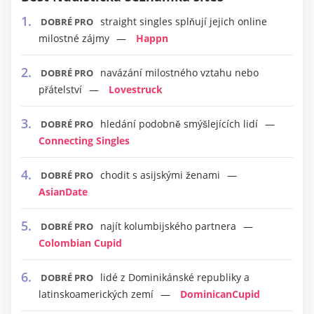
straight singles splňují jejich online
DOBRÉ PRO
milostné zájmy
Happn
navázání milostného vztahu nebo
DOBRÉ PRO
přátelství
Lovestruck
hledání podobně smýšlejících lidí
DOBRÉ PRO
Connecting Singles
chodit s asijskými ženami
DOBRÉ PRO
AsianDate
najít kolumbijského partnera
DOBRÉ PRO
Colombian Cupid
lidé z Dominikánské republiky a
DOBRÉ PRO
latinskoamerických zemí
DominicanCupid