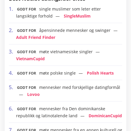
single muslimer som leter etter
GODT FOR
langsiktige forhold
SingleMuslim
åpensinnede mennesker og swinger
GODT FOR
Adult Friend Finder
møte vietnamesiske singler
GODT FOR
VietnamCupid
møte polske single
Polish Hearts
GODT FOR
mennesker med forskjellige datingformål
GODT FOR
Lovoo
mennesker fra Den dominikanske
GODT FOR
republikk og latinotalende land
DominicanCupid
møte mennesker fra en annen kulturell og
GODT FOR