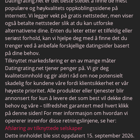
Datingrating.net er det beste stedet å finne de mest
BBPeopleMeet
populære og høykvalitets oppkoblingssidene på
Sugar Daddy nettsteder
internett. Vi legger vekt på gratis nettsteder, men viser
også betalte nettsteder slik at du kan utforske
JPeopleMeet
alternativene dine. Enten du leter etter et tilfeldig eller
Transdating
seriøst forhold, kan vi hjelpe deg med å finne det du
trenger ved å anbefale forskjellige datingsider basert
Senior datingsider
på dine behov.
MyLOL
Tilknyttet markedsføring er en av mange måter
Datingrating.net tjener penger på. Vi gir deg
Gay Dating
kvalitetsinnhold og gir aldri råd om noe potensielt
Lesbisk dating
skadelig for kundene våre fordi klientsikkerhet er vår
høyeste prioritet. Alle produkter eller tjenester blir
Svarte datingsider
annonsert for kun å levere det som best vil dekke dine
SugarDaddyMeet
behov og våre – tilfredshet garantert med hvert klikk
på denne siden! For mer informasjon om hvordan vi
LatinAmericanCupid
opererer innenfor disse retningslinjene, se her:
CatholicMatch
Afsløring av tilknyttede selskaper
Dette innholdet ble sist oppdatert 15. september 2026.