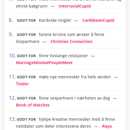
etnisk bakgrunn
InterracialCupid
Karibiske singler
CaribbeanCupid
GODT FOR
forene kristne som ønsker å finne
GODT FOR
livspartnere
Christian Connection
finne livslange relasjoner
GODT FOR
MarriageMindedPeopleMeet
møte nye mennesker fra hele verden
GODT FOR
Tinder
finne sexpartnere i nærheten av deg
GODT FOR
Book of Matches
hjelpe kreative mennesker med å finne
GODT FOR
nettdater som deler interessene deres
Raya