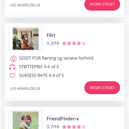
BESØK STEDET
LES ANMELDELSE
Flirt
9.3
/10
GODT FOR
flørting og seriøse forhold
STØTTEPRIS
4.6 of 5
SUKSESS RATE
4.4 of 5
BESØK STEDET
LES ANMELDELSE
FriendFinder-x
9.7
/10