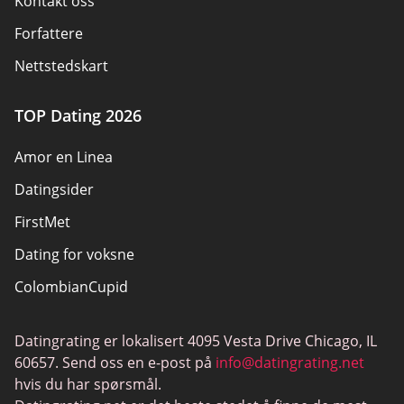
Kontakt oss
Forfattere
Nettstedskart
TOP Dating 2026
Amor en Linea
Datingsider
FirstMet
Dating for voksne
ColombianCupid
BBW Dating
Datingrating er lokalisert 4095 Vesta Drive Chicago, IL
MeetMindful
60657. Send oss en e-post på
info@datingrating.net
BDSM Dating
hvis du har spørsmål.