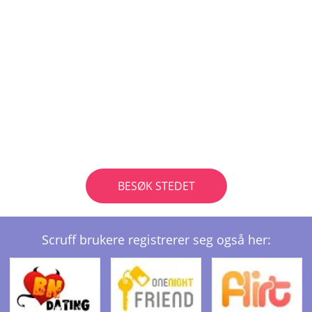
BESØK STEDET
Scruff brukere registrerer seg også her: