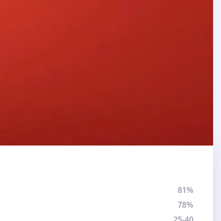
81%
78%
25-40