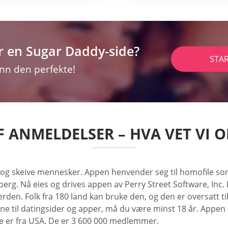
r en Sugar Daddy-side?
STA
inn den perfekte!
F ANMELDELSER – HVA VET VI O
ns- og skeive mennesker. Appen henvender seg til homofile som
berg. Nå eies og drives appen av Perry Street Software, Inc. 
en. Folk fra 180 land kan bruke den, og den er oversatt til 1
ene til datingsider og apper, må du være minst 18 år. Appen
rne er fra USA. De er 3 600 000 medlemmer.