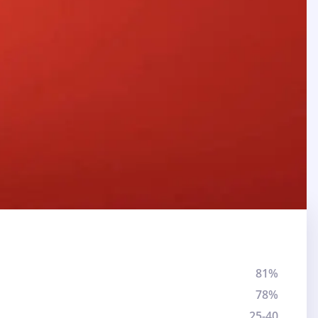
81%
78%
25-40