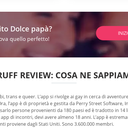
ito Dolce papà?
INIZ
rova quello perfetto!
RUFF REVIEW: COSA NE SAPPIA
, trans e queer. L’app si rivolge ai gay in cerca di avventure
a, l’app è di proprietà e gestita da Perry Street Software, I
sarlo persone provenienti da 180 paesi ed è tradotto in 14 ling
iti e app di incontri, devi avere almeno 18 anni. L’app è estre
enti proviene dagli Stati Uniti. Sono 3.600.000 membri.