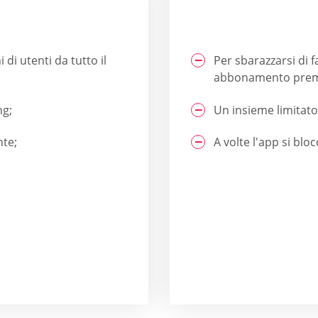
di utenti da tutto il
Per sbarazzarsi di 
abbonamento pre
ng;
Un insieme limitato d
nte;
A volte l'app si bloc