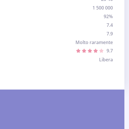
1 500 000
92%
7.4
7.9
Molto raramente
9.7
Libera