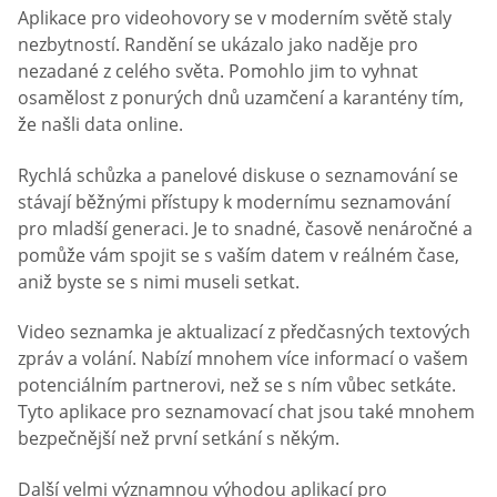
Aplikace pro videohovory se v moderním světě staly
nezbytností. Randění se ukázalo jako naděje pro
nezadané z celého světa. Pomohlo jim to vyhnat
osamělost z ponurých dnů uzamčení a karantény tím,
že našli data online.
Rychlá schůzka a panelové diskuse o seznamování se
stávají běžnými přístupy k modernímu seznamování
pro mladší generaci. Je to snadné, časově nenáročné a
pomůže vám spojit se s vaším datem v reálném čase,
aniž byste se s nimi museli setkat.
Video seznamka je aktualizací z předčasných textových
zpráv a volání. Nabízí mnohem více informací o vašem
potenciálním partnerovi, než se s ním vůbec setkáte.
Tyto aplikace pro seznamovací chat jsou také mnohem
bezpečnější než první setkání s někým.
Další velmi významnou výhodou aplikací pro