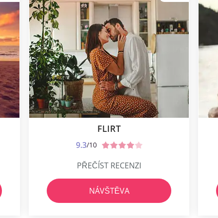
FLIRT
9.3
/10
PŘEČÍST RECENZI
NÁVŠTĚVA