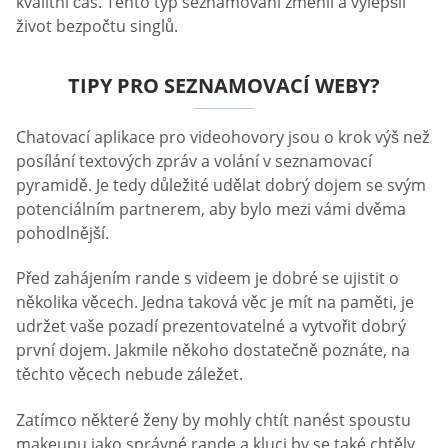
kvalitní čas. Tento typ seznamování změnil a vylepšil
život bezpočtu singlů.
TIPY PRO SEZNAMOVACÍ WEBY?
Chatovací aplikace pro videohovory jsou o krok výš než
posílání textových zpráv a volání v seznamovací
pyramidě. Je tedy důležité udělat dobrý dojem se svým
potenciálním partnerem, aby bylo mezi vámi dvěma
pohodlnější.
Před zahájením rande s videem je dobré se ujistit o
několika věcech. Jedna taková věc je mít na paměti, je
udržet vaše pozadí prezentovatelné a vytvořit dobrý
první dojem. Jakmile někoho dostatečně poznáte, na
těchto věcech nebude záležet.
Zatímco některé ženy by mohly chtít nanést spoustu
makeupu jako správné rande a kluci by se také chtěly