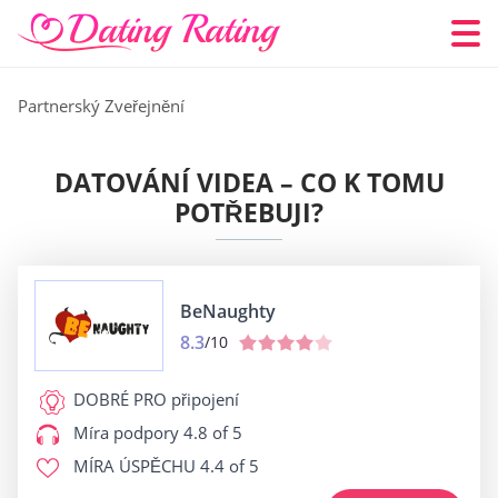
Partnerský Zveřejnění
DATOVÁNÍ VIDEA – CO K TOMU
POTŘEBUJI?
BeNaughty
8.3
/10
DOBRÉ PRO
připojení
Míra podpory
4.8 of 5
MÍRA ÚSPĚCHU
4.4 of 5