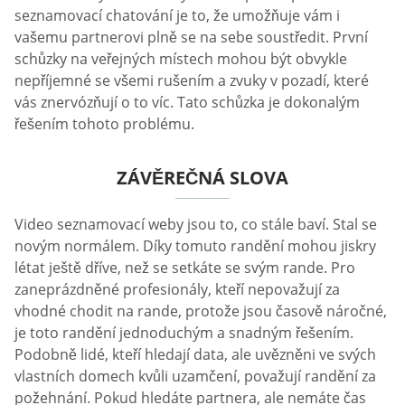
seznamovací chatování je to, že umožňuje vám i
vašemu partnerovi plně se na sebe soustředit. První
schůzky na veřejných místech mohou být obvykle
nepříjemné se všemi rušením a zvuky v pozadí, které
vás znervózňují o to víc. Tato schůzka je dokonalým
řešením tohoto problému.
ZÁVĚREČNÁ SLOVA
Video seznamovací weby jsou to, co stále baví. Stal se
novým normálem. Díky tomuto randění mohou jiskry
létat ještě dříve, než se setkáte se svým rande. Pro
zaneprázdněné profesionály, kteří nepovažují za
vhodné chodit na rande, protože jsou časově náročné,
je toto randění jednoduchým a snadným řešením.
Podobně lidé, kteří hledají data, ale uvězněni ve svých
vlastních domech kvůli uzamčení, považují randění za
požehnání. Pokud hledáte partnera, ale nemáte čas