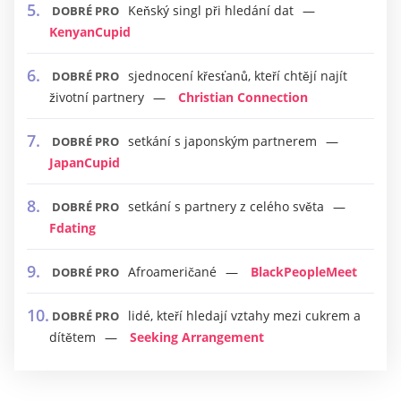
Keňský singl při hledání dat
DOBRÉ PRO
KenyanCupid
sjednocení křesťanů, kteří chtějí najít
DOBRÉ PRO
životní partnery
Christian Connection
setkání s japonským partnerem
DOBRÉ PRO
JapanCupid
setkání s partnery z celého světa
DOBRÉ PRO
Fdating
Afroameričané
BlackPeopleMeet
DOBRÉ PRO
lidé, kteří hledají vztahy mezi cukrem a
DOBRÉ PRO
dítětem
Seeking Arrangement