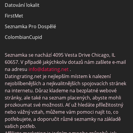
Datování lokalit
FirstMet
Seznamka Pro Dospělé
ColombianCupid
BBW Dating
Seznamka se nachází 4095 Vesta Drive Chicago, IL
MeetMindful
60657. V případě jakýchkoliv dotazů nám zašlete e-mail
Seznamka BDSM
na adresu
info@datating.net
.
Datingrating.net je nejlepším místem k nalezení
BBPeopleMeet
nejoblíbenějších a nejkvalitnějších spojovacích stránek
Stránky Sugar Daddy
na internetu. Důraz klademe na bezplatné webové
stránky, ale také na seznam placených, abyste mohli
JPeopleMeet
prozkoumat své možnosti. Ať už hledáte příležitostný
Trans Seznamka
nebo vážný vztah, můžeme vám pomoci najít to, co
potřebujete, a doporučit různé seznamky na základě
Senior Datování Lokalit
vašich potřeb.