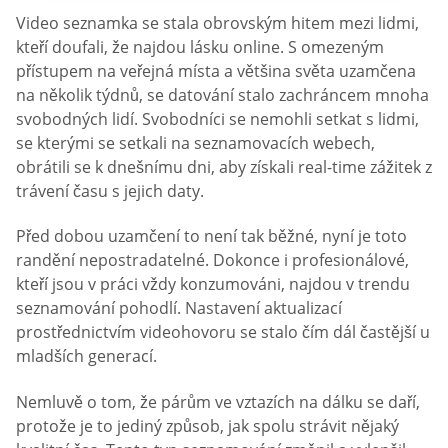
Video seznamka se stala obrovským hitem mezi lidmi,
kteří doufali, že najdou lásku online. S omezeným
přístupem na veřejná místa a většina světa uzamčena
na několik týdnů, se datování stalo zachráncem mnoha
svobodných lidí. Svobodníci se nemohli setkat s lidmi,
se kterými se setkali na seznamovacích webech,
obrátili se k dnešnímu dni, aby získali real-time zážitek z
trávení času s jejich daty.
Před dobou uzamčení to není tak běžné, nyní je toto
randění nepostradatelné. Dokonce i profesionálové,
kteří jsou v práci vždy konzumováni, najdou v trendu
seznamování pohodlí. Nastavení aktualizací
prostřednictvím videohovoru se stalo čím dál častější u
mladších generací.
Nemluvě o tom, že párům ve vztazích na dálku se daří,
protože je to jediný způsob, jak spolu strávit nějaký