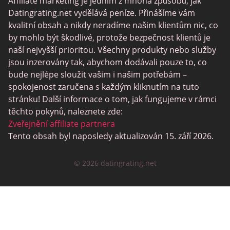
MyLOL
Affiliate marketing je jedním z mnoha způsobů, jak
Datingrating.net vydělává peníze. Přinášíme vám
Gay Seznamka
kvalitní obsah a nikdy neradíme našim klientům nic, co
Lesbické Seznamky
by mohlo být škodlivé, protože bezpečnost klientů je
naší nejvyšší prioritou. Všechny produkty nebo služby
Černé Datování Lokalit
jsou inzerovány tak, abychom dodávali pouze to, co
SugarDaddyMeet
bude nejlépe sloužit vašim i našim potřebám –
spokojenost zaručena s každým kliknutím na tuto
LatinAmericanCupid
stránku! Další informace o tom, jak fungujeme v rámci
CatholicMatch
těchto pokynů, naleznete zde:
Zveřejnění affiliate partnera
Tento obsah byl naposledy aktualizován 15. září 2026.
© 2026 datingrating.net