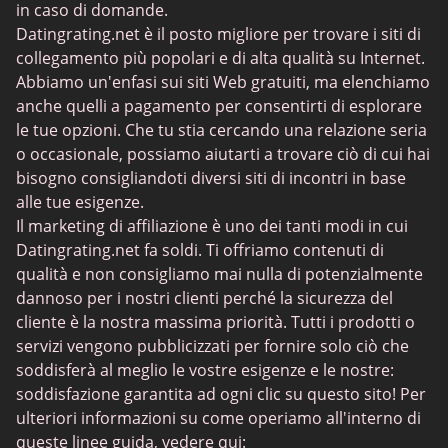
Incontri BDSM
in caso di domande.
Datingrating.net è il posto migliore per trovare i siti di
BBPeopleMeet
collegamento più popolari e di alta qualità su Internet.
Siti Sugar Daddy
Abbiamo un'enfasi sui siti Web gratuiti, ma elenchiamo
anche quelli a pagamento per consentirti di esplorare
JPeopleMeet
le tue opzioni. Che tu stia cercando una relazione seria
Incontri trans
o occasionale, possiamo aiutarti a trovare ciò di cui hai
bisogno consigliandoti diversi siti di incontri in base
Siti di incontri per anziani - Scelta di piattaforme con
alle tue esigenze.
interfacce semplici
Il marketing di affiliazione è uno dei tanti modi in cui
MyLOL
Datingrating.net fa soldi. Ti offriamo contenuti di
qualità e non consigliamo mai nulla di potenzialmente
Incontri gay
dannoso per i nostri clienti perché la sicurezza del
Incontri lesbici
cliente è la nostra massima priorità. Tutti i prodotti o
servizi vengono pubblicizzati per fornire solo ciò che
Siti di incontri neri
soddisferà al meglio le vostre esigenze e le nostre:
SugarDaddyMeet
soddisfazione garantita ad ogni clic su questo sito! Per
ulteriori informazioni su come operiamo all'interno di
LatinAmericanCupid
queste linee guida, vedere qui: