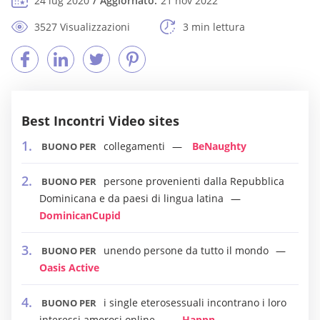
24 lug 2020
Aggiornato:
21 nov 2022
3527 Visualizzazioni
3 min lettura
Best Incontri Video sites
collegamenti
BeNaughty
BUONO PER
persone provenienti dalla Repubblica
BUONO PER
Dominicana e da paesi di lingua latina
DominicanCupid
unendo persone da tutto il mondo
BUONO PER
Oasis Active
i single eterosessuali incontrano i loro
BUONO PER
interessi amorosi online
Happn