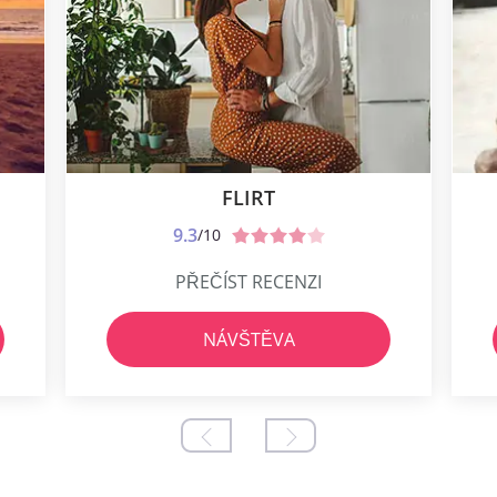
FLIRT
9.3
/10
PŘEČÍST RECENZI
NÁVŠTĚVA