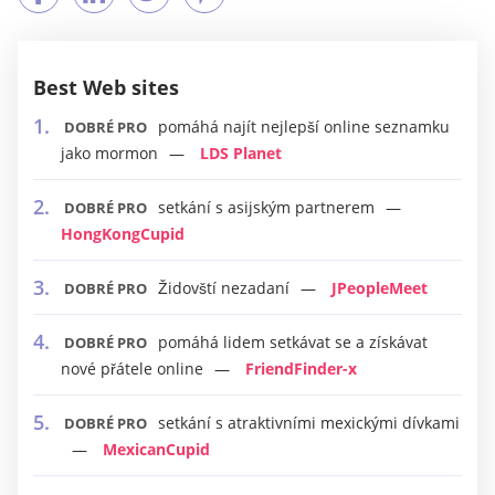
Best Web sites
pomáhá najít nejlepší online seznamku
DOBRÉ PRO
jako mormon
LDS Planet
setkání s asijským partnerem
DOBRÉ PRO
HongKongCupid
Židovští nezadaní
JPeopleMeet
DOBRÉ PRO
pomáhá lidem setkávat se a získávat
DOBRÉ PRO
nové přátele online
FriendFinder-x
setkání s atraktivními mexickými dívkami
DOBRÉ PRO
MexicanCupid