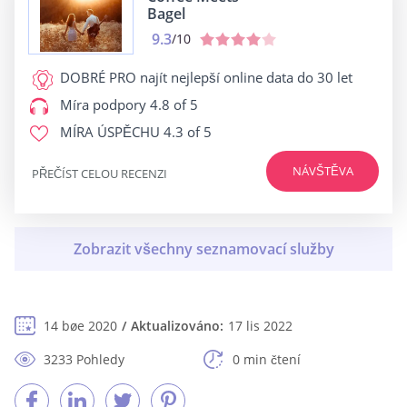
Bagel
9.3
/10
DOBRÉ PRO
najít nejlepší online data do 30 let
Míra podpory
4.8 of 5
MÍRA ÚSPĚCHU
4.3 of 5
NÁVŠTĚVA
PŘEČÍST CELOU RECENZI
14 bøe 2020
Aktualizováno:
17 lis 2022
3233 Pohledy
0 min čtení