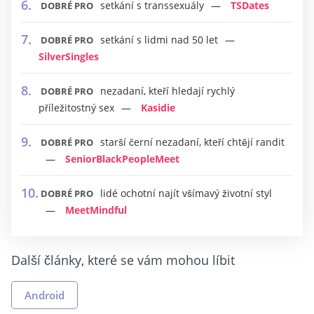
setkání s transsexuály
TSDates
DOBRÉ PRO
setkání s lidmi nad 50 let
DOBRÉ PRO
SilverSingles
nezadaní, kteří hledají rychlý
DOBRÉ PRO
příležitostný sex
Kasidie
starší černí nezadaní, kteří chtějí randit
DOBRÉ PRO
SeniorBlackPeopleMeet
lidé ochotní najít všímavý životní styl
DOBRÉ PRO
MeetMindful
Další články, které se vám mohou líbit
Android