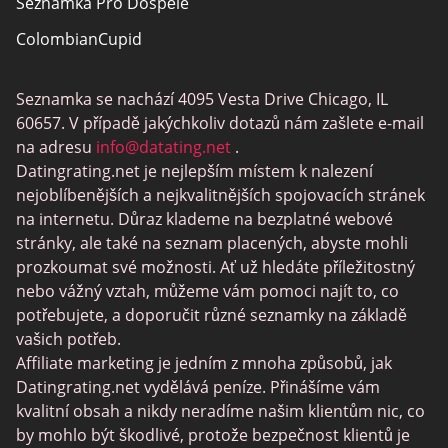
Seznamka Pro Dospělé
ColombianCupid
BBW Dating
Seznamka se nachází 4095 Vesta Drive Chicago, IL
MeetMindful
60657. V případě jakýchkoliv dotazů nám zašlete e-mail
Seznamka BDSM
na adresu
info@datating.net
.
Datingrating.net je nejlepším místem k nalezení
BBPeopleMeet
nejoblíbenějších a nejkvalitnějších spojovacích stránek
Stránky Sugar Daddy
na internetu. Důraz klademe na bezplatné webové
stránky, ale také na seznam placených, abyste mohli
JPeopleMeet
prozkoumat své možnosti. Ať už hledáte příležitostný
Trans Seznamka
nebo vážný vztah, můžeme vám pomoci najít to, co
potřebujete, a doporučit různé seznamky na základě
Senior Datování Lokalit
vašich potřeb.
MyLOL
Affiliate marketing je jedním z mnoha způsobů, jak
Datingrating.net vydělává peníze. Přinášíme vám
Gay Seznamka
kvalitní obsah a nikdy neradíme našim klientům nic, co
Lesbické Seznamky
by mohlo být škodlivé, protože bezpečnost klientů je