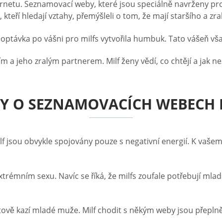
nternetu. Seznamovací weby, které jsou speciálně navrženy p
kteří hledají vztahy, přemýšleli o tom, že mají staršího a zr
poptávka po vášni pro milfs vytvořila humbuk. Tato vášeň vša
 a jeho zralým partnerem. Milf ženy vědí, co chtějí a jak neztr
Y O SEZNAMOVACÍCH WEBECH 
f jsou obvykle spojovány pouze s negativní energií. K vašem
trémním sexu. Navíc se říká, že milfs zoufale potřebují mladší
itově kazí mladé muže. Milf chodit s někým weby jsou přepln