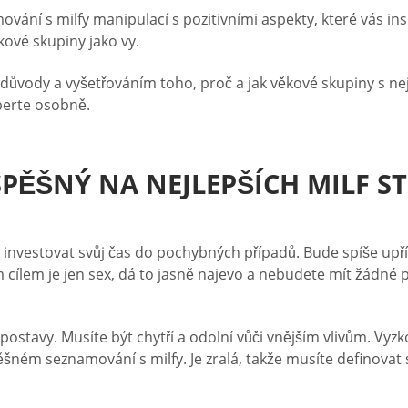
amování s milfy manipulací s pozitivními aspekty, které vás i
ové skupiny jako vy.
y, důvody a vyšetřováním toho, proč a jak věkové skupiny s 
eberte osobně.
SPĚŠNÝ NA NEJLEPŠÍCH MILF 
e investovat svůj čas do pochybných případů. Bude spíše upř
cílem je jen sex, dá to jasně najevo a nebudete mít žádné 
í postavy. Musíte být chytří a odolní vůči vnějším vlivům. Vyz
šném seznamování s milfy. Je zralá, takže musíte definovat 