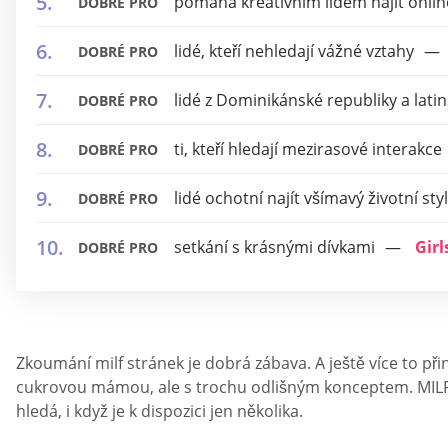
pomáhá kreativním lidem najít online 
DOBRÉ PRO
lidé, kteří nehledají vážné vztahy
DOBRÉ PRO
lidé z Dominikánské republiky a lat
DOBRÉ PRO
ti, kteří hledají mezirasové interakce
DOBRÉ PRO
lidé ochotní najít všímavý životní styl
DOBRÉ PRO
setkání s krásnými dívkami
Gir
DOBRÉ PRO
Zkoumání milf stránek je dobrá zábava. A ještě více to přin
cukrovou mámou, ale s trochu odlišným konceptem. MILF 
hledá, i když je k dispozici jen několika.