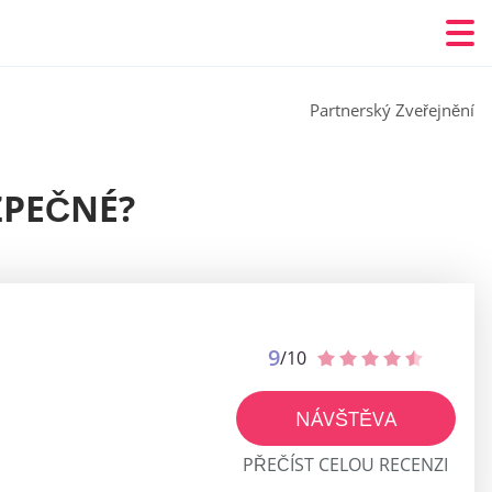
Partnerský Zveřejnění
ZPEČNÉ?
9
/10
NÁVŠTĚVA
PŘEČÍST CELOU RECENZI