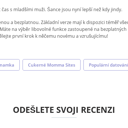
t čas s mladšími muži. Šance jsou nyní lepší než kdy jindy.
enou a bezplatnou. Základní verze mají k dispozici téměř v
Máte na výběr libovolné funkce zastoupené na bezplatných 
ělejte první krok k něčemu novému a vzrušujícímu!
znamka
Cukerné Momma Sites
Populární datování 
ODEŠLETE SVOJI RECENZI