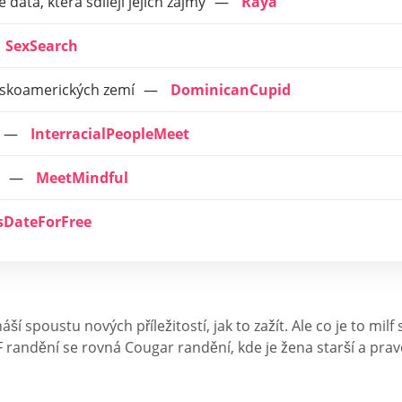
data, která sdílejí jejich zájmy
Raya
SexSearch
inskoamerických zemí
DominicanCupid
InterracialPeopleMeet
MeetMindful
lsDateForFree
áší spoustu nových příležitostí, jak to zažít. Ale co je to m
randění se rovná Cougar randění, kde je žena starší a pra