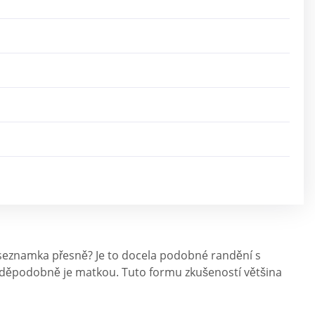
ilf seznamka přesně? Je to docela podobné randění s
vděpodobně je matkou. Tuto formu zkušeností většina