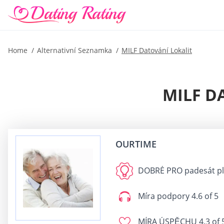
Home
Alternativní Seznamka
MILF Datování Lokalit
MILF D
OURTIME
DOBRÉ PRO
padesát p
Míra podpory
4.6 of 5
MÍRA ÚSPĚCHU
4.3 of 