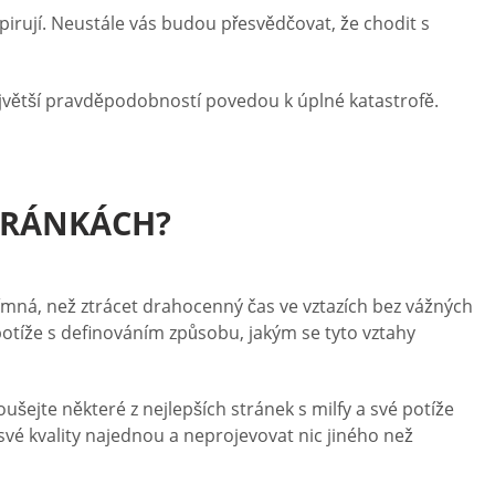
nspirují. Neustále vás budou přesvědčovat, že chodit s
největší pravděpodobností povedou k úplné katastrofě.
STRÁNKÁCH?
ímná, než ztrácet drahocenný čas ve vztazích bez vážných
potíže s definováním způsobu, jakým se tyto vztahy
koušejte některé z nejlepších stránek s milfy a své potíže
své kvality najednou a neprojevovat nic jiného než