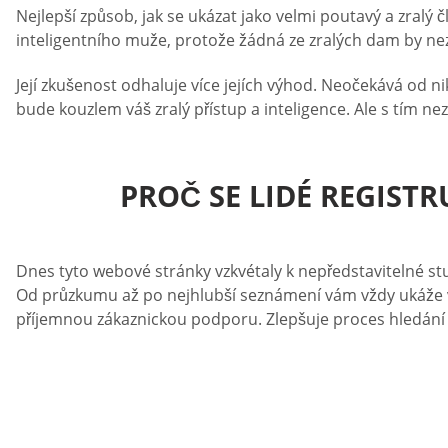
Nejlepší způsob, jak se ukázat jako velmi poutavý a zralý č
inteligentního muže, protože žádná ze zralých dam by nezv
Její zkušenost odhaluje více jejích výhod. Neočekává od 
bude kouzlem váš zralý přístup a inteligence. Ale s tím nez
PROČ SE LIDÉ REGIST
Dnes tyto webové stránky vzkvétaly k nepředstavitelné st
Od průzkumu až po nejhlubší seznámení vám vždy ukáže ví
příjemnou zákaznickou podporu. Zlepšuje proces hledání p