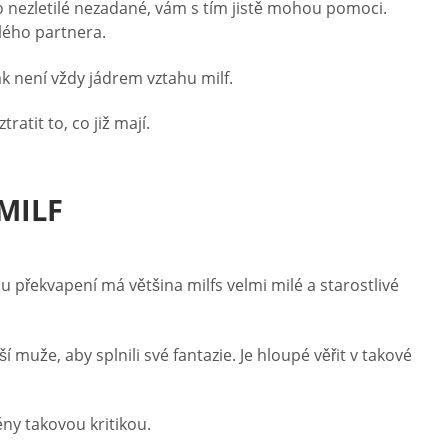
ro nezletilé nezadané, vám s tím jistě mohou pomoci.
alého partnera.
k není vždy jádrem vztahu milf.
atit to, co již mají.
MILF
u překvapení má většina milfs velmi milé a starostlivé
 muže, aby splnili své fantazie. Je hloupé věřit v takové
ěny takovou kritikou.