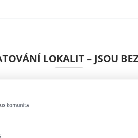
ATOVÁNÍ LOKALIT – JSOU BE
lus komunita
5