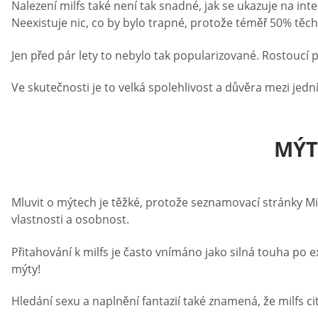
Nalezení milfs také není tak snadné, jak se ukazuje na i
Neexistuje nic, co by bylo trapné, protože téměř 50% těch, 
Jen před pár lety to nebylo tak popularizované. Rostoucí 
Ve skutečnosti je to velká spolehlivost a důvěra mezi jedním
MÝT
Mluvit o mýtech je těžké, protože seznamovací stránky Mil
vlastnosti a osobnost.
Přitahování k milfs je často vnímáno jako silná touha po ex
mýty!
Hledání sexu a naplnění fantazií také znamená, že milfs c