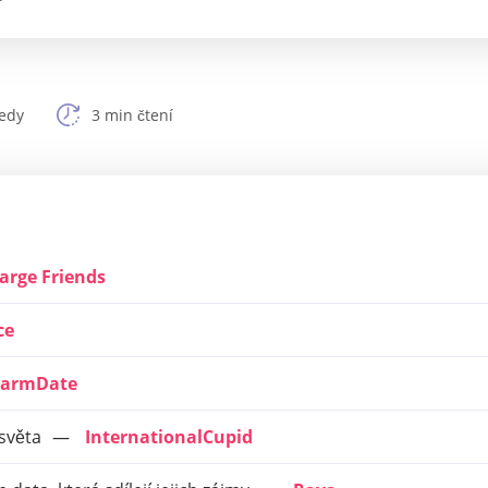
edy
3 min čtení
arge Friends
ce
armDate
 světa
InternationalCupid