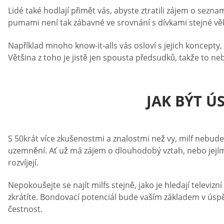
Lidé také hodlají přimět vás, abyste ztratili zájem o sezn
pumami není tak zábavné ve srovnání s dívkami stejné věk
Například mnoho know-it-alls vás osloví s jejich koncept
Většina z toho je jistě jen spousta předsudků, takže to n
JAK BÝT Ú
S 50krát více zkušenostmi a znalostmi než vy, milf nebud
uzemnění. Ať už má zájem o dlouhodobý vztah, nebo jejím 
rozvíjejí.
Nepokoušejte se najít milfs stejně, jako je hledají televizn
zkrátíte. Bondovací potenciál bude vaším základem v úspě
čestnost.