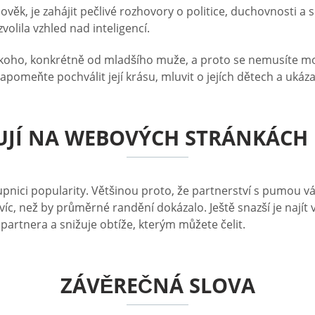
lověk, je zahájit pečlivé rozhovory o politice, duchovnosti a 
olila vzhled nad inteligencí.
nikoho, konkrétně od mladšího muže, a proto se nemusíte moc 
apomeňte pochválit její krásu, mluvit o jejích dětech a ukázat
RUJÍ NA WEBOVÝCH STRÁNKÁCH 
upnici popularity. Většinou proto, že partnerství s pumou 
c, než by průměrné randění dokázalo. Ještě snazší je najít 
artnera a snižuje obtíže, kterým můžete čelit.
ZÁVĚREČNÁ SLOVA