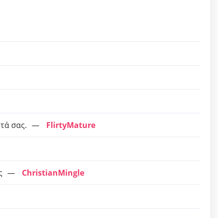
τά σας.
FlirtyMature
ς
ChristianMingle