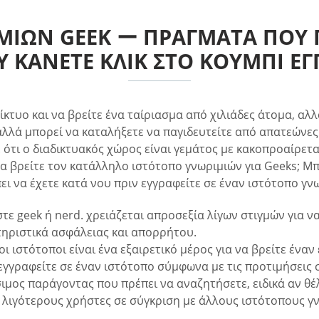
ΜΙΏΝ GEEK ー ΠΡΆΓΜΑΤΑ ΠΟΥ Π
 ΚΆΝΕΤΕ ΚΛΙΚ ΣΤΟ ΚΟΥΜΠΊ Ε
ίκτυο και να βρείτε ένα ταίριασμα από χιλιάδες άτομα, αλλ
αλλά μπορεί να καταλήξετε να παγιδευτείτε από απατεώνες
ότι ο διαδικτυακός χώρος είναι γεμάτος με κακοπροαίρετα
βρείτε τον κατάλληλο ιστότοπο γνωριμιών για Geeks; Μπορε
πει να έχετε κατά νου πριν εγγραφείτε σε έναν ιστότοπο γν
στε geek ή nerd. χρειάζεται απροσεξία λίγων στιγμών για ν
τηριστικά ασφάλειας και απορρήτου.
 ιστότοποι είναι ένα εξαιρετικό μέρος για να βρείτε έναν 
εγγραφείτε σε έναν ιστότοπο σύμφωνα με τις προτιμήσεις 
σιμος παράγοντας που πρέπει να αναζητήσετε, ειδικά αν θέ
ν λιγότερους χρήστες σε σύγκριση με άλλους ιστότοπους γ