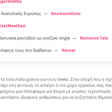
ugarDaddie
ς Ανατολικής Ευρώπης
AnastasiaDate
EastMeetEast
ικτυακά ραντεβού ως κινέζικο single
Romance Tale
τρόφους τους στο διαδίκτυο
Hornet
α τελευταία χρόνια για τους Geeks. Στην εποχή που η τεχ
ταίρι στη γειτονιά, το κολέγιο ή τον χώρο εργασίας σας; Κα
ι παρέχουν μια πλατφόρμα για άτομα με γνώσεις τεχνολογία
ναντήσετε ιδιοφυείς ανθρώπους για να συζητήσετε θέματα