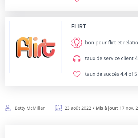
FLIRT
bon pour
flirt et relat
taux de service client
4
taux de succès
4.4 of 5
Betty McMillan
23 août 2022
Mis à jour:
17 nov. 