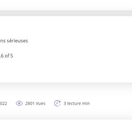
ions sérieuses
.6 of 5
2022
2801 Vues
3 lecture min