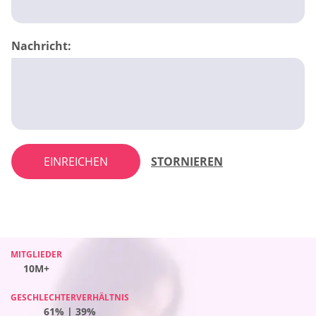
Nachricht:
EINREICHEN
STORNIEREN
MITGLIEDER
MITGLIEDER
MITGLIEDER
MITGLIEDER
10M+
10M+
10M+
10M+
GESCHLECHTERVERHÄLTNIS
GESCHLECHTERVERHÄLTNIS
GESCHLECHTERVERHÄLTNIS
GESCHLECHTERVERHÄLTNIS
48% | 52%
61% | 39%
53% | 47%
57% | 43%