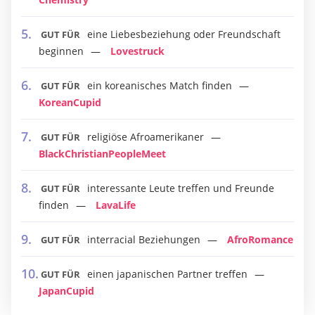
eine Liebesbeziehung oder Freundschaft
GUT FÜR
beginnen
Lovestruck
ein koreanisches Match finden
GUT FÜR
KoreanCupid
religiöse Afroamerikaner
GUT FÜR
BlackChristianPeopleMeet
interessante Leute treffen und Freunde
GUT FÜR
finden
LavaLife
interracial Beziehungen
AfroRomance
GUT FÜR
einen japanischen Partner treffen
GUT FÜR
JapanCupid