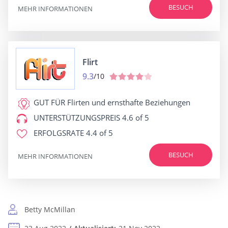
BESUCH
MEHR INFORMATIONEN
Flirt
9.3
/10
GUT FÜR
Flirten und ernsthafte Beziehungen
UNTERSTÜTZUNGSPREIS
4.6 of 5
ERFOLGSRATE
4.4 of 5
BESUCH
MEHR INFORMATIONEN
Betty McMillan