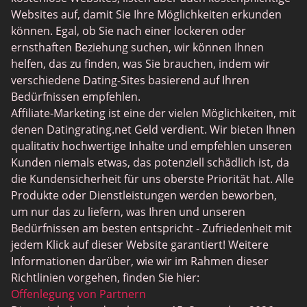
JPeopleMeet
Websites auf, damit Sie Ihre Möglichkeiten erkunden
Trans Dating
können. Egal, ob Sie nach einer lockeren oder
ernsthaften Beziehung suchen, wir können Ihnen
Senior Dating Sites
helfen, das zu finden, was Sie brauchen, indem wir
MyLOL
verschiedene Dating-Sites basierend auf Ihren
Bedürfnissen empfehlen.
Gay Dating
Affiliate-Marketing ist eine der vielen Möglichkeiten, mit
Lesbian Dating
denen Datingrating.net Geld verdient. Wir bieten Ihnen
qualitativ hochwertige Inhalte und empfehlen unseren
Black Dating Sites
Kunden niemals etwas, das potenziell schädlich ist, da
SugarDaddyMeet
die Kundensicherheit für uns oberste Priorität hat. Alle
Produkte oder Dienstleistungen werden beworben,
LatinAmericanCupid
um nur das zu liefern, was Ihren und unseren
CatholicMatch
Bedürfnissen am besten entspricht - Zufriedenheit mit
jedem Klick auf dieser Website garantiert! Weitere
Informationen darüber, wie wir im Rahmen dieser
Richtlinien vorgehen, finden Sie hier:
Offenlegung von Partnern