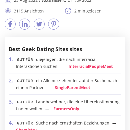
23 Aug 2022
Aktualisiert:
21 Nov 2022
3115 Ansichten
2 min gelesen
Best Geek Dating Sites sites
diejenigen, die nach interracial
GUT FÜR
Interaktionen suchen
InterracialPeopleMeet
ein Alleinerziehender auf der Suche nach
GUT FÜR
einem Partner
SingleParentMeet
Landbewohner, die eine Übereinstimmung
GUT FÜR
finden wollen
FarmersOnly
Suche nach ernsthaften Beziehungen
GUT FÜR
Chemistry