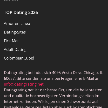
TOP Dating 2026
Amor en Linea
Dating-Sites
FirstMet
Adult Dating
ColombianCupid
BBW Dating
Datingrating befindet sich 4095 Vesta Drive Chicago, IL
MeetMindful
60657. Bitte senden Sie uns bei Fragen eine E-Mail an
BDSM Dating
info@datingrating.net
.
Datingrating.net ist der beste Ort, um die beliebtesten
BBPeopleMeet
und qualitativ hochwertigsten Verbindungsseiten im
Sugar Daddy Sites
Internet zu finden. Wir legen einen Schwerpunkt auf
kostenlose Websites, listen aber auch kostenpflichtige