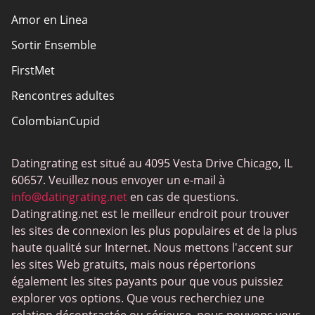
Amor en Linea
Sortir Ensemble
FirstMet
Rencontres adultes
ColombianCupid
BBW
Datingrating est situé au 4095 Vesta Drive Chicago, IL
MeetMindful
60657. Veuillez nous envoyer un e-mail à
BDSM
info@datingrating.net
en cas de questions.
Datingrating.net est le meilleur endroit pour trouver
BBPeopleMeet
les sites de connexion les plus populaires et de la plus
Sites Sugar Daddy
haute qualité sur Internet. Nous mettons l'accent sur
les sites Web gratuits, mais nous répertorions
JPeopleMeet
également les sites payants pour que vous puissiez
Rencontres trans
explorer vos options. Que vous recherchiez une
relation décontractée ou sérieuse, nous pouvons vous