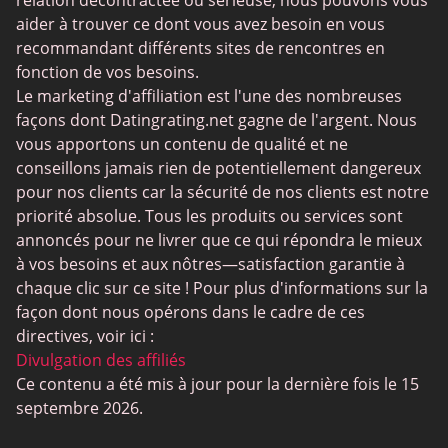
Sites de rencontre senior
aider à trouver ce dont vous avez besoin en vous
MyLOL
recommandant différents sites de rencontres en
fonction de vos besoins.
Rencontres gay
Le marketing d'affiliation est l'une des nombreuses
Rencontres lesbiennes
façons dont Datingrating.net gagne de l'argent. Nous
vous apportons un contenu de qualité et ne
Sites de rencontres bouddhistes
conseillons jamais rien de potentiellement dangereux
SugarDaddyMeet
pour nos clients car la sécurité de nos clients est notre
priorité absolue. Tous les produits ou services sont
LatinAmericanCupid
annoncés pour ne livrer que ce qui répondra le mieux
CatholicMatch
à vos besoins et aux nôtres—satisfaction garantie à
chaque clic sur ce site ! Pour plus d'informations sur la
façon dont nous opérons dans le cadre de ces
directives, voir ici :
Divulgation des affiliés
Ce contenu a été mis à jour pour la dernière fois le 15
septembre 2026.