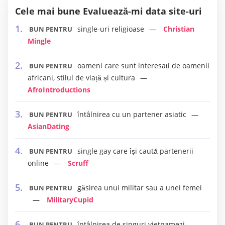
Cele mai bune Evaluează-mi data site-uri
single-uri religioase
Christian
BUN PENTRU
Mingle
oameni care sunt interesați de oamenii
BUN PENTRU
africani, stilul de viață și cultura
AfroIntroductions
întâlnirea cu un partener asiatic
BUN PENTRU
AsianDating
single gay care își caută partenerii
BUN PENTRU
online
Scruff
găsirea unui militar sau a unei femei
BUN PENTRU
MilitaryCupid
întâlnirea de singuri vietnamezi
BUN PENTRU