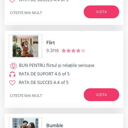
VIZITA
CITESTE MAI MULT
Flirt
9.3
/10
BUN PENTRU
flirtul și relațiile serioase
RATA DE SUPORT
4.6 of 5
RATA DE SUCCES
4.4 of 5
VIZITA
CITESTE MAI MULT
Bumble