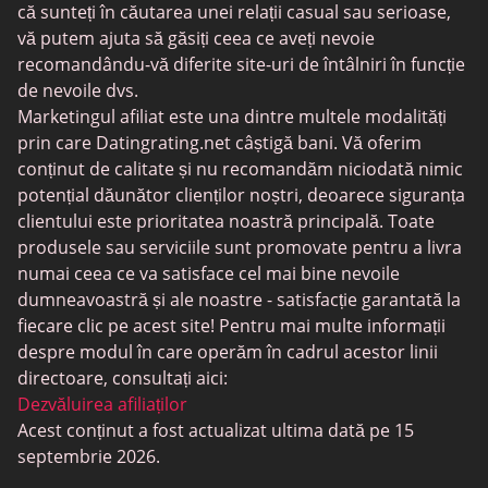
că sunteți în căutarea unei relații casual sau serioase,
Întâlniri trans
vă putem ajuta să găsiți ceea ce aveți nevoie
recomandându-vă diferite site-uri de întâlniri în funcție
Întâlniri pentru seniori
de nevoile dvs.
MyLOL
Marketingul afiliat este una dintre multele modalități
prin care Datingrating.net câștigă bani. Vă oferim
Întâlniri gay
conținut de calitate și nu recomandăm niciodată nimic
Întâlniri lesbiene
potențial dăunător clienților noștri, deoarece siguranța
clientului este prioritatea noastră principală. Toate
Site-uri de întâlniri negre
produsele sau serviciile sunt promovate pentru a livra
SugarDaddyMeet
numai ceea ce va satisface cel mai bine nevoile
dumneavoastră și ale noastre - satisfacție garantată la
LatinAmericanCupid
fiecare clic pe acest site! Pentru mai multe informații
CatholicMatch
despre modul în care operăm în cadrul acestor linii
directoare, consultați aici:
Dezvăluirea afiliaților
Acest conținut a fost actualizat ultima dată pe 15
septembrie 2026.