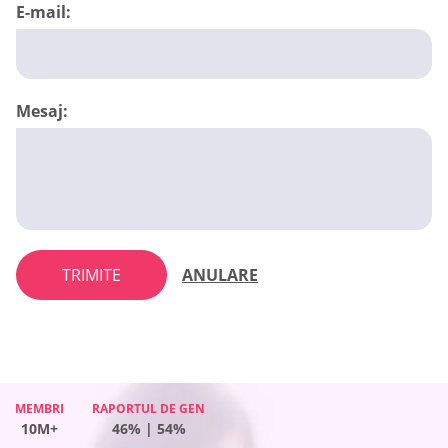
E-mail:
Mesaj:
TRIMITE
ANULARE
MEMBRI
MEMBRI
RAPORTUL DE GEN
RAPORTUL DE GEN
MEMBRI
RAPORTUL DE GEN
MEMBRI
RAPORTUL DE GEN
10M+
10M+
46% | 54%
59% | 41%
10M+
54% | 46%
10M+
50% | 50%