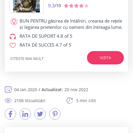
9.3
/10
BUN PENTRU
găsirea de întâlniri, crearea de rețele
și legarea prietenilor cu oameni din întreaga lume.
RATA DE SUPORT
4.8 of 5
RATA DE SUCCES
4.7 of 5
VIZITA
CITESTE MAI MULT
04 ian 2020
Actualizat:
20 nov 2022
2106 Vizualizări
3 min citit