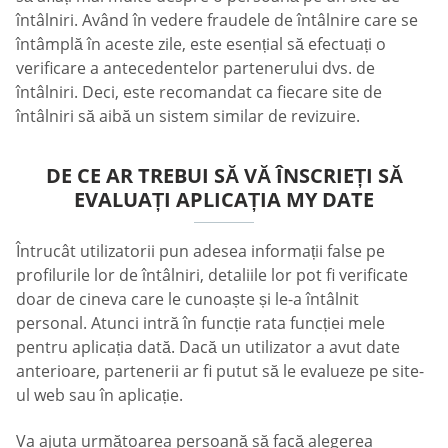
întâlniri. Având în vedere fraudele de întâlnire care se
întâmplă în aceste zile, este esențial să efectuați o
verificare a antecedentelor partenerului dvs. de
întâlniri. Deci, este recomandat ca fiecare site de
întâlniri să aibă un sistem similar de revizuire.
DE CE AR TREBUI SĂ VĂ ÎNSCRIEȚI SĂ
EVALUAȚI APLICAȚIA MY DATE
Întrucât utilizatorii pun adesea informații false pe
profilurile lor de întâlniri, detaliile lor pot fi verificate
doar de cineva care le cunoaște și le-a întâlnit
personal. Atunci intră în funcție rata funcției mele
pentru aplicația dată. Dacă un utilizator a avut date
anterioare, partenerii ar fi putut să le evalueze pe site-
ul web sau în aplicație.
Va ajuta următoarea persoană să facă alegerea