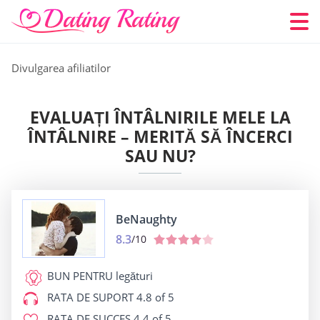
Divulgarea afiliatilor
EVALUAȚI ÎNTÂLNIRILE MELE LA
ÎNTÂLNIRE – MERITĂ SĂ ÎNCERCI
SAU NU?
BeNaughty
8.3
/10
BUN PENTRU
legături
RATA DE SUPORT
4.8 of 5
RATA DE SUCCES
4.4 of 5