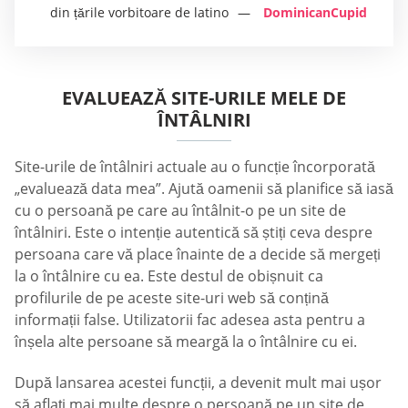
din țările vorbitoare de latino
DominicanCupid
EVALUEAZĂ SITE-URILE MELE DE
ÎNTÂLNIRI
Site-urile de întâlniri actuale au o funcție încorporată
„evaluează data mea”. Ajută oamenii să planifice să iasă
cu o persoană pe care au întâlnit-o pe un site de
întâlniri. Este o intenție autentică să știți ceva despre
persoana care vă place înainte de a decide să mergeți
la o întâlnire cu ea. Este destul de obișnuit ca
profilurile de pe aceste site-uri web să conțină
informații false. Utilizatorii fac adesea asta pentru a
înșela alte persoane să meargă la o întâlnire cu ei.
După lansarea acestei funcții, a devenit mult mai ușor
să aflați mai multe despre o persoană pe un site de