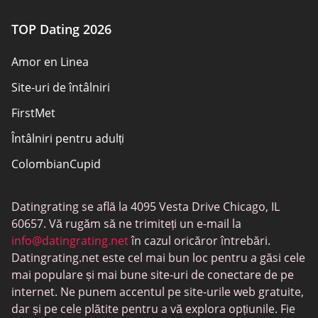
TOP Dating 2026
Amor en Linea
Site-uri de întâlniri
FirstMet
Întâlniri pentru adulți
ColombianCupid
BBW întâlniri
Datingrating se află la 4095 Vesta Drive Chicago, IL
MeetMindful
60657. Vă rugăm să ne trimiteți un e-mail la
Întâlniri BDSM
info@datingrating.net
în cazul oricăror întrebări.
Datingrating.net este cel mai bun loc pentru a găsi cele
BBPeopleMeet
mai populare și mai bune site-uri de conectare de pe
Site-uri Sugar Daddy
internet. Ne punem accentul pe site-urile web gratuite,
dar și pe cele plătite pentru a vă explora opțiunile. Fie
JPeopleMeet