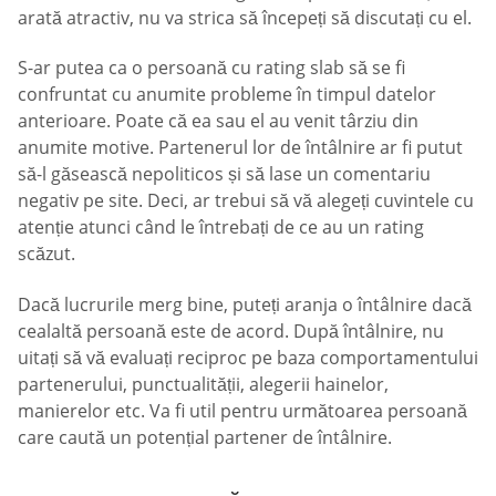
arată atractiv, nu va strica să începeți să discutați cu el.
S-ar putea ca o persoană cu rating slab să se fi
confruntat cu anumite probleme în timpul datelor
anterioare. Poate că ea sau el au venit târziu din
anumite motive. Partenerul lor de întâlnire ar fi putut
să-l găsească nepoliticos și să lase un comentariu
negativ pe site. Deci, ar trebui să vă alegeți cuvintele cu
atenție atunci când le întrebați de ce au un rating
scăzut.
Dacă lucrurile merg bine, puteți aranja o întâlnire dacă
cealaltă persoană este de acord. După întâlnire, nu
uitați să vă evaluați reciproc pe baza comportamentului
partenerului, punctualității, alegerii hainelor,
manierelor etc. Va fi util pentru următoarea persoană
care caută un potențial partener de întâlnire.