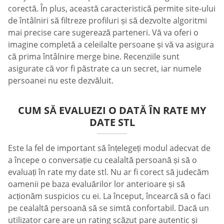
corectă. În plus, această caracteristică permite site-ului
de întâlniri să filtreze profiluri și să dezvolte algoritmi
mai precise care sugerează parteneri. Vă va oferi o
imagine completă a celeilalte persoane și vă va asigura
că prima întâlnire merge bine. Recenziile sunt
asigurate că vor fi păstrate ca un secret, iar numele
persoanei nu este dezvăluit.
CUM SĂ EVALUEZI O DATĂ ÎN RATE MY
DATE STL
Este la fel de important să înțelegeți modul adecvat de
a începe o conversație cu cealaltă persoană și să o
evaluați în rate my date stl. Nu ar fi corect să judecăm
oamenii pe baza evaluărilor lor anterioare și să
acționăm suspicios cu ei. La început, încearcă să o faci
pe cealaltă persoană să se simtă confortabil. Dacă un
utilizator care are un rating scăzut pare autentic și