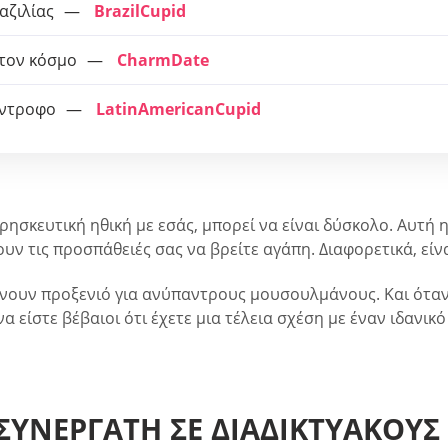
αζιλίας
BrazilCupid
 τον κόσμο
CharmDate
ύντροφο
LatinAmericanCupid
 θρησκευτική ηθική με εσάς, μπορεί να είναι δύσκολο. Αυτ
ν τις προσπάθειές σας να βρείτε αγάπη. Διαφορετικά, είν
νουν προξενιό για ανύπαντρους μουσουλμάνους. Και όταν
α είστε βέβαιοι ότι έχετε μια τέλεια σχέση με έναν ιδανι
ΣΥΝΕΡΓΆΤΗ ΣΕ ΔΙΑΔΙΚΤΥΑΚΟΎΣ