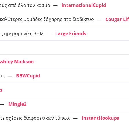
υς από όλο τον κόσμο
InternationalCupid
 καλύτερες μαμάδες ζάχαρης στο διαδίκτυο
Cougar Lif
κές ημερομηνίες BHM
Large Friends
Ashley Madison
υς
BBWCupid
s
Mingle2
στε σχέσεις διαφορετικών τύπων.
InstantHookups