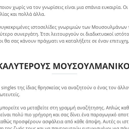
άποιον χωρίς να τον γνωρίσεις είναι μια σπάνια ευκαιρία. 
λίας και πολλά άλλα.
 συγκεκριμένες ιστοσελίδες γνωριμιών των Μουσουλμάνων τ
ύτερο συνεργάτη. Έτσι λειτουργούν οι διαδικτυακοί ιστότ
οι θα σας κάνουν πράγματι να καταλήξετε σε έναν επιτυχη
Σ ΚΑΛΎΤΕΡΟΥΣ ΜΟΥΣΟΥΛΜΑΝΙΚ
ingles της ίδιας θρησκείας να αναζητούν ο ένας τον άλλον
ωτευτείς.
μπορείτε να μεταβείτε στη γραμμή αναζήτησης. Απλώς καθο
είναι πολύ πιο γρήγορη και σας δίνει ένα παραγωγικό απο
αθώς προσφέρουν ασφάλεια από κάθε άποψη. Αυτές οι ισ
 της ζωής τους και να παντρευτούν ευτυχισμένοι για πάν