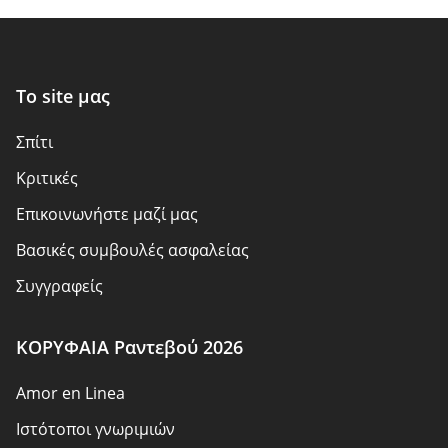
Το site μας
Σπίτι
Kριτικές
Επικοινωνήστε μαζί μας
Βασικές συμβουλές ασφαλείας
Συγγραφείς
Πολιτική απορρήτου
ΚΟΡΥΦΑΙΑ Ραντεβού 2026
Ευθύνη
Amor en Linea
Αποκάλυψη συνεργατών
Ιστότοποι γνωριμιών
Σχετικά με εμάς