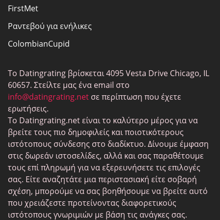
FirstMet
Χάρτης ιστότοπου
Ραντεβού για ενήλικες
ColombianCupid
BBW Ραντεβού
Το Datingrating βρίσκεται 4095 Vesta Drive Chicago, IL
MeetMindful
60657. Στείλτε μας ένα email στο
BDSM Ραντεβού
info@datingrating.net
σε περίπτωση που έχετε
ερωτήσεις.
BBPeopleMeet
Το Datingrating.net είναι το καλύτερο μέρος για να
Ιστοσελίδες Sugar Daddy
βρείτε τους πιο δημοφιλείς και ποιοτικότερους
ιστότοπους σύνδεσης στο διαδίκτυο. Δίνουμε έμφαση
JPeopleMeet
στις δωρεάν ιστοσελίδες, αλλά και σας παραθέτουμε
Τρανς Ραντεβού
τους επί πληρωμή για να εξερευνήσετε τις επιλογές
σας. Είτε αναζητάτε μια περιστασιακή είτε σοβαρή
Ηλικιωμένος Ραντεβού
σχέση, μπορούμε να σας βοηθήσουμε να βρείτε αυτό
MyLOL
που χρειάζεστε προτείνοντας διαφορετικούς
ιστότοπους γνωριμιών με βάση τις ανάγκες σας.