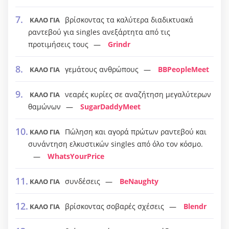
βρίσκοντας τα καλύτερα διαδικτυακά
ΚΑΛΟ ΓΙΑ
ραντεβού για singles ανεξάρτητα από τις
προτιμήσεις τους
Grindr
γεμάτους ανθρώπους
BBPeopleMeet
ΚΑΛΟ ΓΙΑ
νεαρές κυρίες σε αναζήτηση μεγαλύτερων
ΚΑΛΟ ΓΙΑ
θαμώνων
SugarDaddyMeet
Πώληση και αγορά πρώτων ραντεβού και
ΚΑΛΟ ΓΙΑ
συνάντηση ελκυστικών singles από όλο τον κόσμο.
WhatsYourPrice
συνδέσεις
BeNaughty
ΚΑΛΟ ΓΙΑ
βρίσκοντας σοβαρές σχέσεις
Blendr
ΚΑΛΟ ΓΙΑ