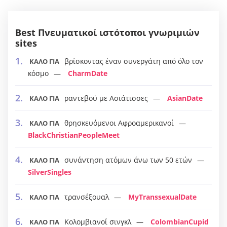
Best Πνευματικοί ιστότοποι γνωριμιών
sites
βρίσκοντας έναν συνεργάτη από όλο τον
ΚΑΛΟ ΓΙΑ
κόσμο
CharmDate
ραντεβού με Ασιάτισσες
AsianDate
ΚΑΛΟ ΓΙΑ
θρησκευόμενοι Αφροαμερικανοί
ΚΑΛΟ ΓΙΑ
BlackChristianPeopleMeet
συνάντηση ατόμων άνω των 50 ετών
ΚΑΛΟ ΓΙΑ
SilverSingles
τρανσέξουαλ
MyTranssexualDate
ΚΑΛΟ ΓΙΑ
Κολομβιανοί σινγκλ
ColombianCupid
ΚΑΛΟ ΓΙΑ