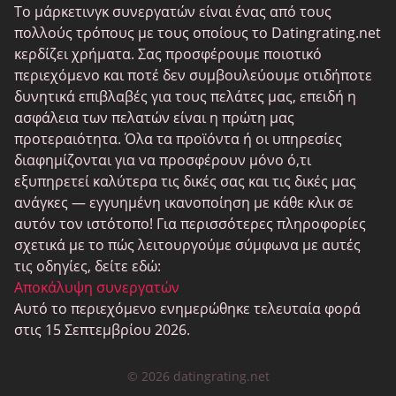
Γνωριμίες ομοφυλόφιλων
Το μάρκετινγκ συνεργατών είναι ένας από τους
Λεσβίες Ραντεβού
πολλούς τρόπους με τους οποίους το Datingrating.net
κερδίζει χρήματα. Σας προσφέρουμε ποιοτικό
Μαύροι ιστότοποι γνωριμιών
περιεχόμενο και ποτέ δεν συμβουλεύουμε οτιδήποτε
SugarDaddyMeet
δυνητικά επιβλαβές για τους πελάτες μας, επειδή η
ασφάλεια των πελατών είναι η πρώτη μας
LatinAmericanCupid
προτεραιότητα. Όλα τα προϊόντα ή οι υπηρεσίες
CatholicMatch
διαφημίζονται για να προσφέρουν μόνο ό,τι
εξυπηρετεί καλύτερα τις δικές σας και τις δικές μας
ανάγκες — εγγυημένη ικανοποίηση με κάθε κλικ σε
αυτόν τον ιστότοπο! Για περισσότερες πληροφορίες
σχετικά με το πώς λειτουργούμε σύμφωνα με αυτές
τις οδηγίες, δείτε εδώ:
Αποκάλυψη συνεργατών
Αυτό το περιεχόμενο ενημερώθηκε τελευταία φορά
στις 15 Σεπτεμβρίου 2026.
© 2026 datingrating.net