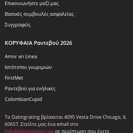
Επικοινωνήστε μαζί μας
Βασικές συμβουλές ασφαλείας
Συγγραφείς
Πολιτική απορρήτου
ΚΟΡΥΦΑΙΑ Ραντεβού 2026
Ευθύνη
Amor en Linea
Αποκάλυψη συνεργατών
Ιστότοποι γνωριμιών
Σχετικά με εμάς
FirstMet
Χάρτης ιστότοπου
Ραντεβού για ενήλικες
ColombianCupid
BBW Ραντεβού
Το Datingrating βρίσκεται 4095 Vesta Drive Chicago, IL
MeetMindful
60657. Στείλτε μας ένα email στο
BDSM Ραντεβού
info@datingrating.net
σε περίπτωση που έχετε