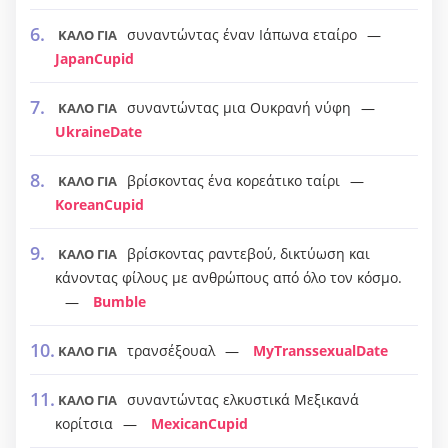
συναντώντας έναν Ιάπωνα εταίρο
ΚΑΛΟ ΓΙΑ
JapanCupid
συναντώντας μια Ουκρανή νύφη
ΚΑΛΟ ΓΙΑ
UkraineDate
βρίσκοντας ένα κορεάτικο ταίρι
ΚΑΛΟ ΓΙΑ
KoreanCupid
βρίσκοντας ραντεβού, δικτύωση και
ΚΑΛΟ ΓΙΑ
κάνοντας φίλους με ανθρώπους από όλο τον κόσμο.
Bumble
τρανσέξουαλ
MyTranssexualDate
ΚΑΛΟ ΓΙΑ
συναντώντας ελκυστικά Μεξικανά
ΚΑΛΟ ΓΙΑ
κορίτσια
MexicanCupid