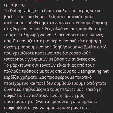
ερωτήσεις.
BBPeopleMeet
Το Datingrating.net είναι το καλύτερο μέρος για να
Ιστοσελίδες Sugar Daddy
βρείτε τους πιο δημοφιλείς και ποιοτικότερους
ιστότοπους σύνδεσης στο διαδίκτυο. Δίνουμε έμφαση
JPeopleMeet
στις δωρεάν ιστοσελίδες, αλλά και σας παραθέτουμε
Τρανς Ραντεβού
τους επί πληρωμή για να εξερευνήσετε τις επιλογές
σας. Είτε αναζητάτε μια περιστασιακή είτε σοβαρή
Ηλικιωμένος Ραντεβού
σχέση, μπορούμε να σας βοηθήσουμε να βρείτε αυτό
MyLOL
που χρειάζεστε προτείνοντας διαφορετικούς
ιστότοπους γνωριμιών με βάση τις ανάγκες σας.
Γνωριμίες ομοφυλόφιλων
Το μάρκετινγκ συνεργατών είναι ένας από τους
Λεσβίες Ραντεβού
πολλούς τρόπους με τους οποίους το Datingrating.net
κερδίζει χρήματα. Σας προσφέρουμε ποιοτικό
Μαύροι ιστότοποι γνωριμιών
περιεχόμενο και ποτέ δεν συμβουλεύουμε οτιδήποτε
SugarDaddyMeet
δυνητικά επιβλαβές για τους πελάτες μας, επειδή η
ασφάλεια των πελατών είναι η πρώτη μας
LatinAmericanCupid
προτεραιότητα. Όλα τα προϊόντα ή οι υπηρεσίες
CatholicMatch
διαφημίζονται για να προσφέρουν μόνο ό,τι