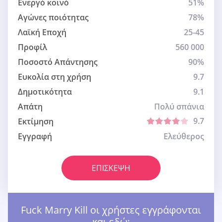
Ενεργό κοινό
51%
Αγώνες ποιότητας
78%
Λαϊκή Εποχή
25-45
Προφίλ
560 000
Ποσοστό Απάντησης
90%
Ευκολία στη χρήση
9.7
Δημοτικότητα
9.1
Απάτη
Πολύ σπάνια
9.7
Εκτίμηση
Εγγραφή
Ελεύθερος
ΕΠΊΣΚΕΨΗ
Fuck Marry Kill οι χρήστες εγγράφονται
και εδώ: