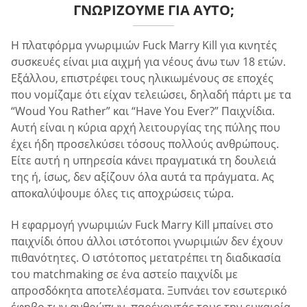
ΓΝΩΡΊΖΟΥΜΕ ΓΙΑ ΑΥΤΌ;
Η πλατφόρμα γνωριμιών Fuck Marry Kill για κινητές
συσκευές είναι μια αιχμή για νέους άνω των 18 ετών.
Εξάλλου, επιστρέφει τους ηλικιωμένους σε εποχές
που νομίζαμε ότι είχαν τελειώσει, δηλαδή πάρτι με τα
“Woud You Rather” και “Have You Ever?” Παιχνίδια.
Αυτή είναι η κύρια αρχή λειτουργίας της πύλης που
έχει ήδη προσελκύσει τόσους πολλούς ανθρώπους.
Είτε αυτή η υπηρεσία κάνει πραγματικά τη δουλειά
της ή, ίσως, δεν αξίζουν όλα αυτά τα πράγματα. Ας
αποκαλύψουμε όλες τις αποχρώσεις τώρα.
Η εφαρμογή γνωριμιών Fuck Marry Kill μπαίνει στο
παιχνίδι όπου άλλοι ιστότοποι γνωριμιών δεν έχουν
πιθανότητες. Ο ιστότοπος μετατρέπει τη διαδικασία
του matchmaking σε ένα αστείο παιχνίδι με
απροσδόκητα αποτελέσματα. Ξυπνάει τον εσωτερικό
έφηβο των ανθρώπων, παρέχοντάς τους την ευκαιρία