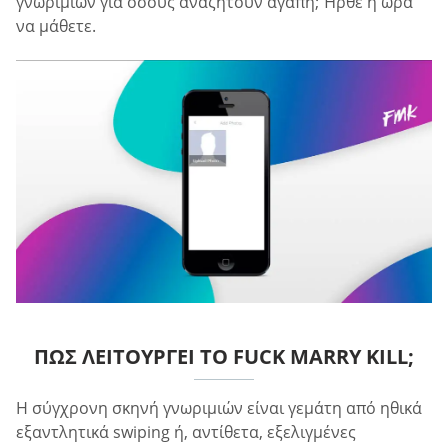
γνωριμιών για όσους αναζητούν αγάπη; Ήρθε η ώρα
να μάθετε.
ΠΏΣ ΛΕΙΤΟΥΡΓΕΊ ΤΟ FUCK MARRY KILL;
Η σύγχρονη σκηνή γνωριμιών είναι γεμάτη από ηθικά
εξαντλητικά swiping ή, αντίθετα, εξελιγμένες