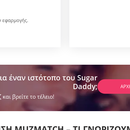
ν εφαρμογής.
ια έναν ιστότοπο του Sugar
Daddy;
ΑΡΧ
 και βρείτε το τέλειο!
Η MUZMATCH – ΤΙ ΓΝΩΡΊΖΟΥΜΕ