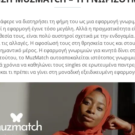
φερε να διατηρήσει τη φήμη του ως μια εφαρμογή γνωριμι
η εφαρμογή έγινε τόσο μεγάλη. Αλλά η πραγματικότητα είναι
θεσία τους, είναι πολύ αυστηροί σχετικά με την ενδογαμί
ι τις αλλαγές. Η αφοσίωσή τους στη θρησκεία τους και στου
ημαντικό μέρος. Η εφαρμογή γνωριμιών για κινητά δίνει σ
τούτου, το MuzMatch αυτοαποκαλείται ιστότοπος γνωριμιών
ά χρόνια να καθηλώνει τους singles σε ερωτευμένα παντρεμ
και τι πρέπει να γίνει στη μοναδική εξειδικευμένη εφαρμο