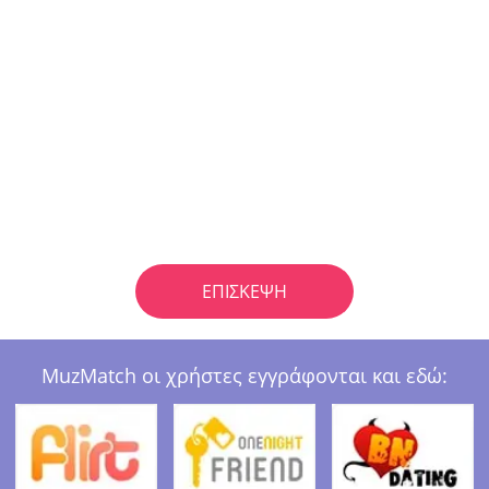
ΕΠΊΣΚΕΨΗ
MuzMatch οι χρήστες εγγράφονται και εδώ: