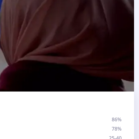
86%
78%
25-40