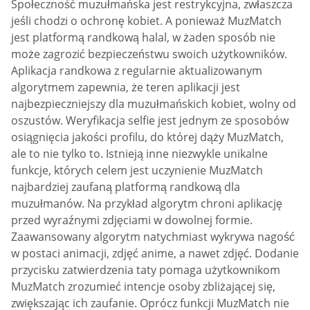
Społeczność muzułmańska jest restrykcyjna, zwłaszcza
jeśli chodzi o ochronę kobiet. A ponieważ MuzMatch
jest platformą randkową halal, w żaden sposób nie
może zagrozić bezpieczeństwu swoich użytkowników.
Aplikacja randkowa z regularnie aktualizowanym
algorytmem zapewnia, że teren aplikacji jest
najbezpieczniejszy dla muzułmańskich kobiet, wolny od
oszustów. Weryfikacja selfie jest jednym ze sposobów
osiągnięcia jakości profilu, do której dąży MuzMatch,
ale to nie tylko to. Istnieją inne niezwykle unikalne
funkcje, których celem jest uczynienie MuzMatch
najbardziej zaufaną platformą randkową dla
muzułmanów. Na przykład algorytm chroni aplikację
przed wyraźnymi zdjęciami w dowolnej formie.
Zaawansowany algorytm natychmiast wykrywa nagość
w postaci animacji, zdjęć anime, a nawet zdjęć. Dodanie
przycisku zatwierdzenia taty pomaga użytkownikom
MuzMatch zrozumieć intencje osoby zbliżającej się,
zwiększając ich zaufanie. Oprócz funkcji MuzMatch nie