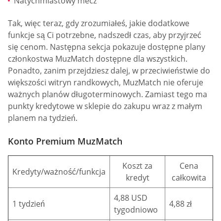
Natychmiastowy mecz
Tak, więc teraz, gdy zrozumiałeś, jakie dodatkowe
funkcje są Ci potrzebne, nadszedł czas, aby przyjrzeć
się cenom. Następna sekcja pokazuje dostępne plany
członkostwa MuzMatch dostępne dla wszystkich.
Ponadto, zanim przejdziesz dalej, w przeciwieństwie do
większości witryn randkowych, MuzMatch nie oferuje
ważnych planów długoterminowych. Zamiast tego ma
punkty kredytowe w sklepie do zakupu wraz z małym
planem na tydzień.
Konto Premium MuzMatch
Koszt za
Cena
Kredyty/ważność/funkcja
kredyt
całkowita
4,88 USD
1 tydzień
4,88 zł
tygodniowo