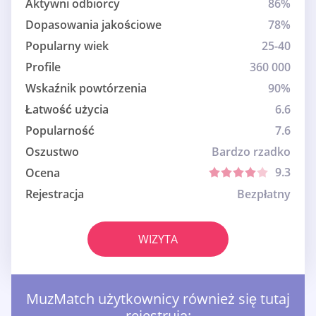
Aktywni odbiorcy
86%
Dopasowania jakościowe
78%
Popularny wiek
25-40
Profile
360 000
Wskaźnik powtórzenia
90%
Łatwość użycia
6.6
Popularność
7.6
Oszustwo
Bardzo rzadko
9.3
Ocena
Rejestracja
Bezpłatny
WIZYTA
MuzMatch użytkownicy również się tutaj
rejestrują: