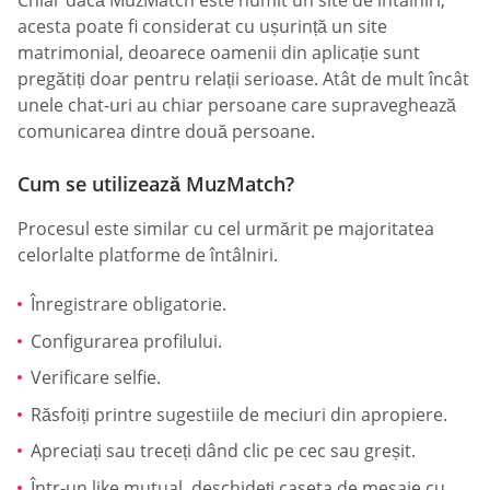
Chiar dacă MuzMatch este numit un site de întâlniri,
acesta poate fi considerat cu ușurință un site
matrimonial, deoarece oamenii din aplicație sunt
pregătiți doar pentru relații serioase. Atât de mult încât
unele chat-uri au chiar persoane care supraveghează
comunicarea dintre două persoane.
Cum se utilizează MuzMatch?
Procesul este similar cu cel urmărit pe majoritatea
celorlalte platforme de întâlniri.
Înregistrare obligatorie.
Configurarea profilului.
Verificare selfie.
Răsfoiți printre sugestiile de meciuri din apropiere.
Apreciați sau treceți dând clic pe cec sau greșit.
Într-un like mutual, deschideți caseta de mesaje cu