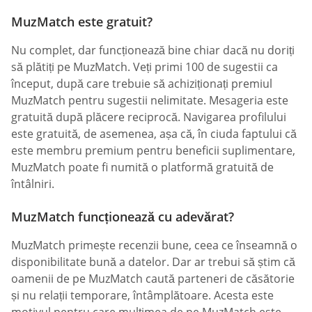
MuzMatch este gratuit?
Nu complet, dar funcționează bine chiar dacă nu doriți
să plătiți pe MuzMatch. Veți primi 100 de sugestii ca
început, după care trebuie să achiziționați premiul
MuzMatch pentru sugestii nelimitate. Mesageria este
gratuită după plăcere reciprocă. Navigarea profilului
este gratuită, de asemenea, așa că, în ciuda faptului că
este membru premium pentru beneficii suplimentare,
MuzMatch poate fi numită o platformă gratuită de
întâlniri.
MuzMatch funcționează cu adevărat?
MuzMatch primește recenzii bune, ceea ce înseamnă o
disponibilitate bună a datelor. Dar ar trebui să știm că
oamenii de pe MuzMatch caută parteneri de căsătorie
și nu relații temporare, întâmplătoare. Acesta este