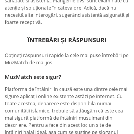
sănătate și asistență. Plângerile dvs. sunt examinate cu
atenție și soluționate în câteva ore. Adică, dacă nu
necesită alte interogări, sugerând asistență asigurată și
foarte receptivă.
ÎNTREBĂRI ȘI RĂSPUNSURI
Obțineți răspunsuri rapide la cele mai puse întrebări pe
MuzMatch de mai jos.
MuzMatch este sigur?
Platforma de întâlniri în cauză este una dintre cele mai
sigure aplicații online existente astăzi pe internet. Cu
toate acestea, deoarece este disponibilă numai
comunității islamice, trebuie să adăugăm că este cea
mai sigură platformă de întâlniri musulmani din
descriere. Pentru a face din acest loc un site de
întâlniri halal ideal, așa cum se susține pe sloganul