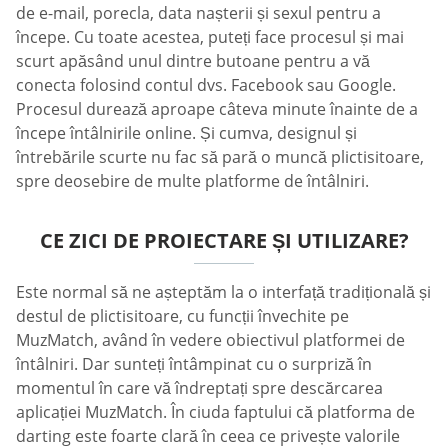
de e-mail, porecla, data nașterii și sexul pentru a
începe. Cu toate acestea, puteți face procesul și mai
scurt apăsând unul dintre butoane pentru a vă
conecta folosind contul dvs. Facebook sau Google.
Procesul durează aproape câteva minute înainte de a
începe întâlnirile online. Și cumva, designul și
întrebările scurte nu fac să pară o muncă plictisitoare,
spre deosebire de multe platforme de întâlniri.
CE ZICI DE PROIECTARE ȘI UTILIZARE?
Este normal să ne așteptăm la o interfață tradițională și
destul de plictisitoare, cu funcții învechite pe
MuzMatch, având în vedere obiectivul platformei de
întâlniri. Dar sunteți întâmpinat cu o surpriză în
momentul în care vă îndreptați spre descărcarea
aplicației MuzMatch. În ciuda faptului că platforma de
darting este foarte clară în ceea ce privește valorile