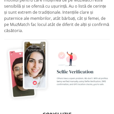
motivul pentru care mulțimea de pe MuzMatch este
sensibilă și se ofensă cu ușurință. Au o listă de cerințe
și sunt extrem de tradiționale. Intențiile clare și
puternice ale membrilor, atât bărbați, cât și femei, de
pe MuzMatch fac locul atât de diferit de alții și confirmă
căsătoria.