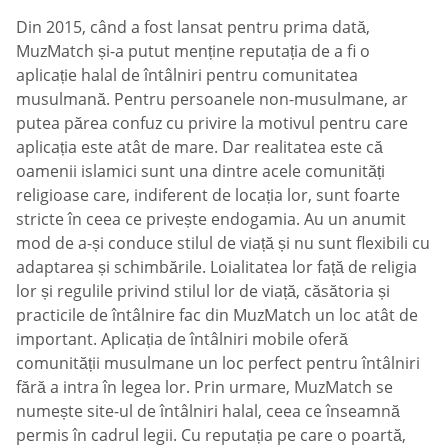
Din 2015, când a fost lansat pentru prima dată,
MuzMatch și-a putut menține reputația de a fi o
aplicație halal de întâlniri pentru comunitatea
musulmană. Pentru persoanele non-musulmane, ar
putea părea confuz cu privire la motivul pentru care
aplicația este atât de mare. Dar realitatea este că
oamenii islamici sunt una dintre acele comunități
religioase care, indiferent de locația lor, sunt foarte
stricte în ceea ce privește endogamia. Au un anumit
mod de a-și conduce stilul de viață și nu sunt flexibili cu
adaptarea și schimbările. Loialitatea lor față de religia
lor și regulile privind stilul lor de viață, căsătoria și
practicile de întâlnire fac din MuzMatch un loc atât de
important. Aplicația de întâlniri mobile oferă
comunității musulmane un loc perfect pentru întâlniri
fără a intra în legea lor. Prin urmare, MuzMatch se
numește site-ul de întâlniri halal, ceea ce înseamnă
permis în cadrul legii. Cu reputația pe care o poartă,