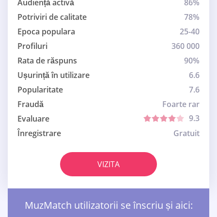
Audiență activă
86%
Potriviri de calitate
78%
Epoca populara
25-40
Profiluri
360 000
Rata de răspuns
90%
Ușurință în utilizare
6.6
Popularitate
7.6
Fraudă
Foarte rar
9.3
Evaluare
Înregistrare
Gratuit
VIZITA
MuzMatch utilizatorii se înscriu și aici: