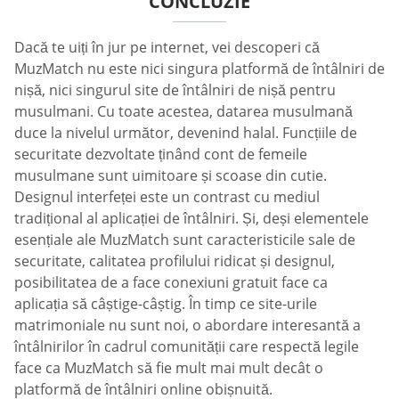
CONCLUZIE
Dacă te uiți în jur pe internet, vei descoperi că
MuzMatch nu este nici singura platformă de întâlniri de
nișă, nici singurul site de întâlniri de nișă pentru
musulmani. Cu toate acestea, datarea musulmană
duce la nivelul următor, devenind halal. Funcțiile de
securitate dezvoltate ținând cont de femeile
musulmane sunt uimitoare și scoase din cutie.
Designul interfeței este un contrast cu mediul
tradițional al aplicației de întâlniri. Și, deși elementele
esențiale ale MuzMatch sunt caracteristicile sale de
securitate, calitatea profilului ridicat și designul,
posibilitatea de a face conexiuni gratuit face ca
aplicația să câștige-câștig. În timp ce site-urile
matrimoniale nu sunt noi, o abordare interesantă a
întâlnirilor în cadrul comunității care respectă legile
face ca MuzMatch să fie mult mai mult decât o
platformă de întâlniri online obișnuită.