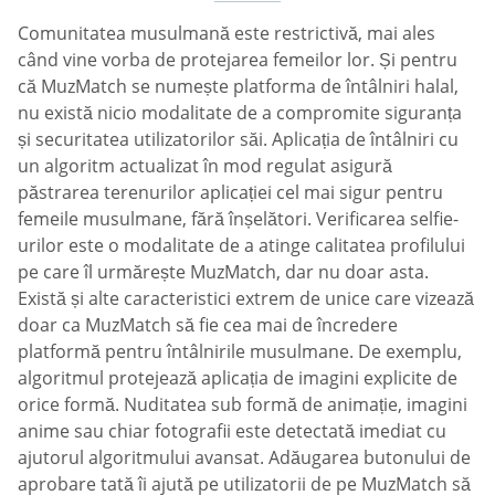
Comunitatea musulmană este restrictivă, mai ales
când vine vorba de protejarea femeilor lor. Și pentru
că MuzMatch se numește platforma de întâlniri halal,
nu există nicio modalitate de a compromite siguranța
și securitatea utilizatorilor săi. Aplicația de întâlniri cu
un algoritm actualizat în mod regulat asigură
păstrarea terenurilor aplicației cel mai sigur pentru
femeile musulmane, fără înșelători. Verificarea selfie-
urilor este o modalitate de a atinge calitatea profilului
pe care îl urmărește MuzMatch, dar nu doar asta.
Există și alte caracteristici extrem de unice care vizează
doar ca MuzMatch să fie cea mai de încredere
platformă pentru întâlnirile musulmane. De exemplu,
algoritmul protejează aplicația de imagini explicite de
orice formă. Nuditatea sub formă de animație, imagini
anime sau chiar fotografii este detectată imediat cu
ajutorul algoritmului avansat. Adăugarea butonului de
aprobare tată îi ajută pe utilizatorii de pe MuzMatch să