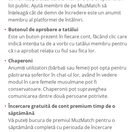
lot public. Ajută membrii de pe MuzMatch să
înțeleagă cât de demn de încredere este un anumit
membru al platformei de întâlniri.
Butonul de aprobare a tatălui
Este un buton prezent în fiecare cont, făcând clic care
indică intenția ta de a vorbi cu tatălui membru pentru
că i-a aprobat relația cu fiul sau fiica lor.
Chaperoni
Anumiți utilizatori (bărbați sau femei) pot opta pentru
păstrarea șoferilor în chat-ul lor, având în vedere
modul în care femeile musulmane pot fi
conservatoare. Chaperonii pot supraveghea
comunicarea dintre două persoane potrivite.
Încercare gratuită de cont premium timp de o
săptămână
Vă puteți bucura de premiul MuzMatch pentru o
săptămână completă cu perioada de încercare