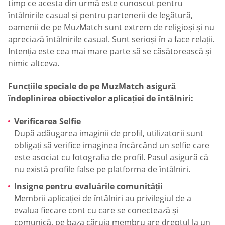
timp ce acesta din urmă este cunoscut pentru
întâlnirile casual și pentru partenerii de legătură,
oamenii de pe MuzMatch sunt extrem de religioși și nu
apreciază întâlnirile casual. Sunt serioși în a face relații.
Intenția este cea mai mare parte să se căsătorească și
nimic altceva.
Funcțiile speciale de pe MuzMatch asigură
îndeplinirea obiectivelor aplicației de întâlniri:
Verificarea Selfie
După adăugarea imaginii de profil, utilizatorii sunt
obligați să verifice imaginea încărcând un selfie care
este asociat cu fotografia de profil. Pasul asigură că
nu există profile false pe platforma de întâlniri.
Insigne pentru evaluările comunității
Membrii aplicației de întâlniri au privilegiul de a
evalua fiecare cont cu care se conectează și
comunică, pe baza căruia membru are dreptul la un