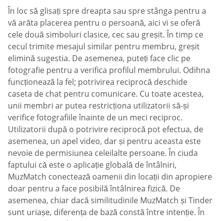
În loc să glisați spre dreapta sau spre stânga pentru a
vă arăta placerea pentru o persoană, aici vi se oferă
cele două simboluri clasice, cec sau greșit. În timp ce
cecul trimite mesajul similar pentru membru, greșit
elimină sugestia. De asemenea, puteți face clic pe
fotografie pentru a verifica profilul membrului. Odihna
funcționează la fel; potrivirea reciprocă deschide
caseta de chat pentru comunicare. Cu toate acestea,
unii membri ar putea restricționa utilizatorii să-și
verifice fotografiile înainte de un meci reciproc.
Utilizatorii după o potrivire reciprocă pot efectua, de
asemenea, un apel video, dar și pentru aceasta este
nevoie de permisiunea celeilalte persoane. În ciuda
faptului că este o aplicație globală de întâlniri,
MuzMatch conectează oamenii din locații din apropiere
doar pentru a face posibilă întâlnirea fizică. De
asemenea, chiar dacă similitudinile MuzMatch și Tinder
sunt uriașe, diferența de bază constă între intenție. În