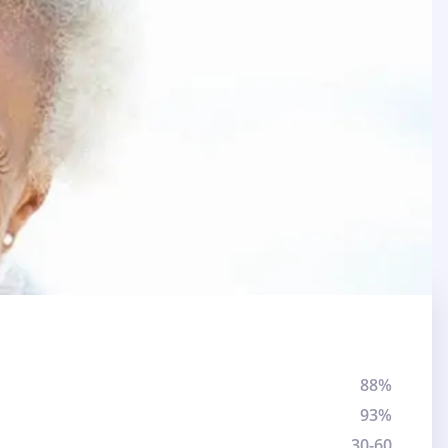
88%
93%
30-60