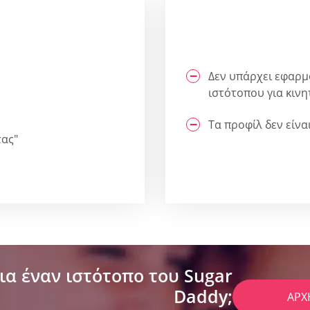
Δεν υπάρχει εφαρμο
ιστότοπου για κινη
Τα προφίλ δεν είν
τας"
ια έναν ιστότοπο του Sugar
Daddy;
ΑΡΧ