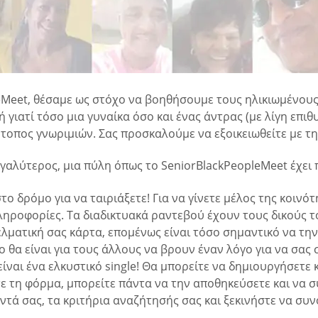
Meet, θέσαμε ως στόχο να βοηθήσουμε τους ηλικιωμένους 
 γιατί τόσο μια γυναίκα όσο και ένας άντρας (με λίγη επι
ότοπος γνωριμιών. Σας προσκαλούμε να εξοικειωθείτε με τ
γαλύτερος, μια πύλη όπως το SeniorBlackPeopleMeet έχει 
στο δρόμο για να ταιριάξετε! Για να γίνετε μέλος της κοι
ληροφορίες. Τα διαδικτυακά ραντεβού έχουν τους δικούς τ
γελματική σας κάρτα, επομένως είναι τόσο σημαντικό να τη
ο θα είναι για τους άλλους να βρουν έναν λόγο για να σας
ναι ένα ελκυστικό single! Θα μπορείτε να δημιουργήσετε κ
ε τη φόρμα, μπορείτε πάντα να την αποθηκεύσετε και να σ
ά σας, τα κριτήρια αναζήτησής σας και ξεκινήστε να συν