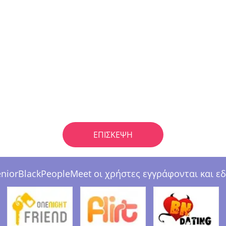
ΕΠΊΣΚΕΨΗ
eniorBlackPeopleMeet οι χρήστες εγγράφονται και εδ