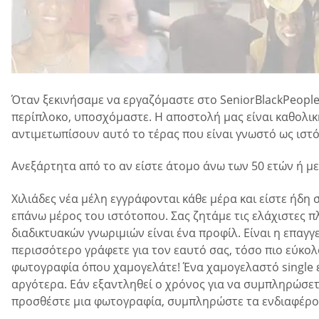
Όταν ξεκινήσαμε να εργαζόμαστε στο SeniorBlackPeople
περίπλοκο, υποσχόμαστε. Η αποστολή μας είναι καθολική
αντιμετωπίσουν αυτό το τέρας που είναι γνωστό ως ιστ
Ανεξάρτητα από το αν είστε άτομο άνω των 50 ετών ή με
Χιλιάδες νέα μέλη εγγράφονται κάθε μέρα και είστε ήδη 
επάνω μέρος του ιστότοπου. Σας ζητάμε τις ελάχιστες π
διαδικτυακών γνωριμιών είναι ένα προφίλ. Είναι η επαγ
περισσότερο γράφετε για τον εαυτό σας, τόσο πιο εύκολ
φωτογραφία όπου χαμογελάτε! Ένα χαμογελαστό single εί
αργότερα. Εάν εξαντληθεί ο χρόνος για να συμπληρώσετ
προσθέστε μια φωτογραφία, συμπληρώστε τα ενδιαφέροντ