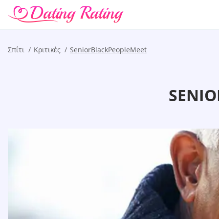
Σπίτι
Kριτικές
SeniorBlackPeopleMeet
SENIO