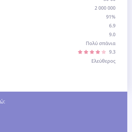
2 000 000
91%
6.9
9.0
Πολύ σπάνια
9.3
Ελεύθερος
ώ: