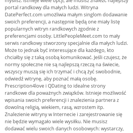
myślisz. Istnieje wiele opcji, ale musisz znaleźć najlepszy
portal randkowy dla małych ludzi. Witryna
DatePerfect.com umożliwia małym singlom dodawanie
swoich preferencji, a następnie będą one miały listę
popularnych witryn randkowych zgodnie z
preferencjami osoby. LittlePeopleMeet.com to mały
serwis randkowy stworzony specjalnie dla małych ludzi.
Może to jednak być interesujące dla każdego, kto
chciałby się z taką osobą komunikować. Jeśli czujesz, że
normy społeczne nie są najlepszą rzeczą na świecie,
wszyscy muszą się ich trzymać i chcą żyć swobodnie,
odwiedź witrynę, aby poznać małą osobę.
Prescription4love i QDating to idealne strony
randkowe dla poważnych związków. Istnieje możliwość
wpisania swoich preferencji i znalezienia partnera z
dowolną religią, wiekiem, rasą, wzrostem itp.
Znalezienie witryny w Internecie i zarejestrowanie się
nie będzie wymagało wiele wysiłku. Nie musisz
dodawać wielu swoich danych osobowych: wystarczy,