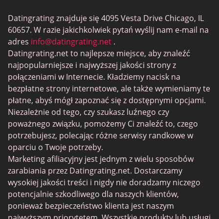
BBW Dating
Datingrating znajduje się 4095 Vesta Drive Chicago, IL
MeetMindful
60657. W razie jakichkolwiek pytań wyślij nam e-mail na
Randki BDSM
adres
info@datingrating.net
.
Datingrating.net to najlepsze miejsce, aby znaleźć
BBPeopleMeet
najpopularniejsze i najwyższej jakości strony z
Witryny Sugar Daddy
połączeniami w Internecie. Kładziemy nacisk na
bezpłatne strony internetowe, ale także wymieniamy te
JPeopleMeet
płatne, abyś mógł zapoznać się z dostępnymi opcjami.
Trans Dating
Niezależnie od tego, czy szukasz luźnego czy
poważnego związku, pomożemy Ci znaleźć to, czego
Senior serwisy randkowe
potrzebujesz, polecając różne serwisy randkowe w
MyLOL
oparciu o Twoje potrzeby.
Marketing afiliacyjny jest jednym z wielu sposobów
Gejowskie Randki
zarabiania przez Datingrating.net. Dostarczamy
Randki dla lesbijek
wysokiej jakości treści i nigdy nie doradzamy niczego
potencjalnie szkodliwego dla naszych klientów,
Czarne serwisy randkowe
ponieważ bezpieczeństwo klienta jest naszym
SugarDaddyMeet
najwyższym priorytetem. Wszystkie produkty lub usługi