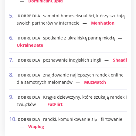
DominicanCupid
samotni homoseksualiści, którzy szukają
DOBRE DLA
swoich partnerów w Internecie
MenNation
spotkanie z ukraińską panną młodą
DOBRE DLA
UkraineDate
poznawanie indyjskich singli
Shaadi
DOBRE DLA
znajdowanie najlepszych randek online
DOBRE DLA
dla samotnych melomanów
MuzMatch
Krągłe dziewczyny, które szukają randek i
DOBRE DLA
związków
FatFlirt
randki, komunikowanie się i flirtowanie
DOBRE DLA
Waplog