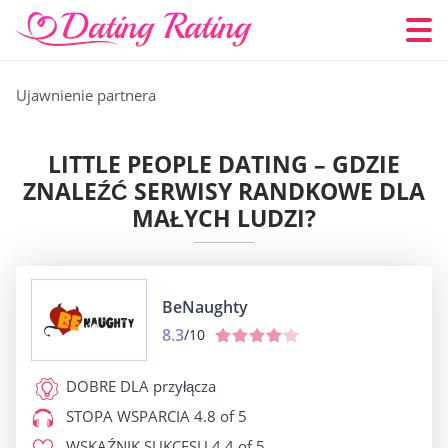
Ujawnienie partnera
LITTLE PEOPLE DATING – GDZIE
ZNALEŹĆ SERWISY RANDKOWE DLA
MAŁYCH LUDZI?
BeNaughty
8.3
/10
DOBRE DLA
przyłącza
STOPA WSPARCIA
4.8 of 5
WSKAŹNIK SUKCESU
4.4 of 5