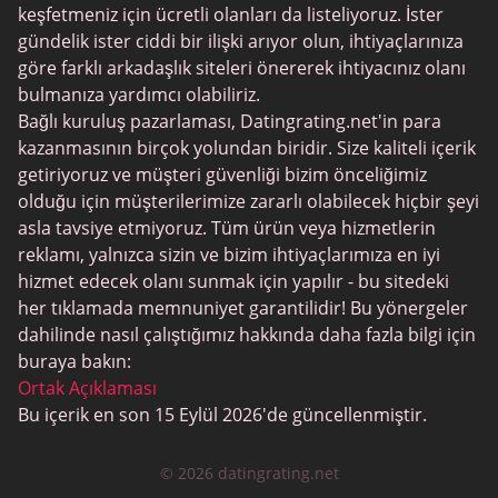
JPeopleMeet
keşfetmeniz için ücretli olanları da listeliyoruz. İster
Trans Tarihleme
gündelik ister ciddi bir ilişki arıyor olun, ihtiyaçlarınıza
göre farklı arkadaşlık siteleri önererek ihtiyacınız olanı
Kıdemli Tarihleme
bulmanıza yardımcı olabiliriz.
MyLOL
Bağlı kuruluş pazarlaması, Datingrating.net'in para
kazanmasının birçok yolundan biridir. Size kaliteli içerik
Gay Tarihleme
getiriyoruz ve müşteri güvenliği bizim önceliğimiz
Lezbiyen Tarihleme
olduğu için müşterilerimize zararlı olabilecek hiçbir şeyi
asla tavsiye etmiyoruz. Tüm ürün veya hizmetlerin
Siyah Tarihleme Siteleri
reklamı, yalnızca sizin ve bizim ihtiyaçlarımıza en iyi
SugarDaddyMeet
hizmet edecek olanı sunmak için yapılır - bu sitedeki
her tıklamada memnuniyet garantilidir! Bu yönergeler
LatinAmericanCupid
dahilinde nasıl çalıştığımız hakkında daha fazla bilgi için
CatholicMatch
buraya bakın:
Ortak Açıklaması
Bu içerik en son 15 Eylül 2026'de güncellenmiştir.
© 2026 datingrating.net