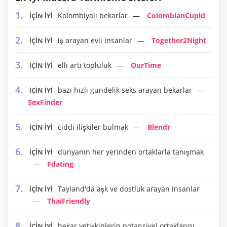
Kolombiyalı bekarlar
ColombianCupid
İÇİN İYİ
iş arayan evli insanlar
Together2Night
İÇİN İYİ
elli artı topluluk
OurTime
İÇİN İYİ
bazı hızlı gündelik seks arayan bekarlar
İÇİN İYİ
SexFinder
ciddi ilişkiler bulmak
Blendr
İÇİN İYİ
dünyanın her yerinden ortaklarla tanışmak
İÇİN İYİ
Fdating
Tayland'da aşk ve dostluk arayan insanlar
İÇİN İYİ
ThaiFriendly
bekar yetişkinlerin potansiyel ortaklarını
İÇİN İYİ