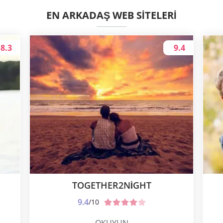
EN ARKADAŞ WEB SITELERI
8.3
9.4
TOGETHER2NIGHT
9.4
/10
OKUYUN