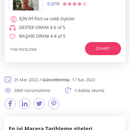
9.3
/10
İÇİN İYİ
flört ve ciddi ilişkiler
DESTEK ORANI
4.6 of 5
BAŞARI ORANI
4.4 of 5
ZIYARET
TAM INCELEME
25 Mar 2022
Güncellenmiş:
17 Kas 2022
2860 Görüntüleme
3 dakika okuma
En iyi Macera Tarihleme siteleri