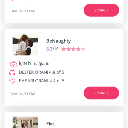
ZIYARET
TAM INCELEME
BeNaughty
8.3
/10
İÇİN İYİ
bağlantı
DESTEK ORANI
4.8 of 5
BAŞARI ORANI
4.4 of 5
ZIYARET
TAM INCELEME
Flirt