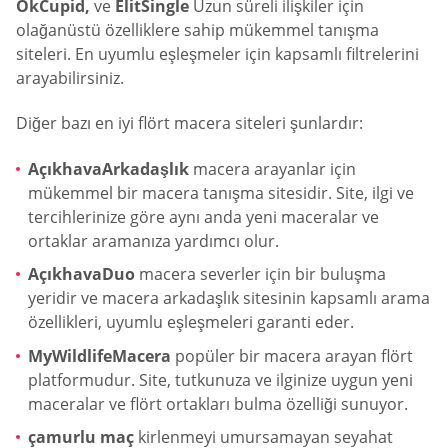
OkCupid,
ve
ElitSingle
Uzun süreli ilişkiler için
olağanüstü özelliklere sahip mükemmel tanışma
siteleri. En uyumlu eşleşmeler için kapsamlı filtrelerini
arayabilirsiniz.
Diğer bazı en iyi flört macera siteleri şunlardır:
AçıkhavaArkadaşlık
macera arayanlar için
mükemmel bir macera tanışma sitesidir. Site, ilgi ve
tercihlerinize göre aynı anda yeni maceralar ve
ortaklar aramanıza yardımcı olur.
AçıkhavaDuo
macera severler için bir buluşma
yeridir ve macera arkadaşlık sitesinin kapsamlı arama
özellikleri, uyumlu eşleşmeleri garanti eder.
MyWildlifeMacera
popüler bir macera arayan flört
platformudur. Site, tutkunuza ve ilginize uygun yeni
maceralar ve flört ortakları bulma özelliği sunuyor.
çamurlu maç
kirlenmeyi umursamayan seyahat