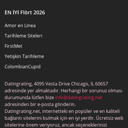
EN İYİ Flört 2026
Amor en Linea
Tarihleme Siteleri
FirstMet
Yetişkin Tarihleme
ColombianCupid
BBW Tarihleme
Datingrating, 4095 Vesta Drive Chicago, IL 60657
MeetMindful
adresinde yer almaktadır. Herhangi bir sorunuz olması
BDSM Flört
durumunda lütfen bize
info@datingrating.net
adresinden bir e-posta gönderin.
BBPeopleMeet
Datingrating.net, internetteki en popüler ve en kaliteli
Şeker Baba Siteleri
bağlantı sitelerini bulmak için en iyi yerdir. Ücretsiz web
sitelerine önem veriyoruz, ancak seçeneklerinizi