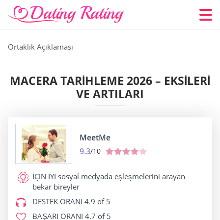
Ortaklık Açıklaması
MACERA TARIHLEME 2026 – EKSILERI
VE ARTILARI
MeetMe
9.3
/10
İÇİN İYİ
sosyal medyada eşleşmelerini arayan
bekar bireyler
DESTEK ORANI
4.9 of 5
BAŞARI ORANI
4.7 of 5