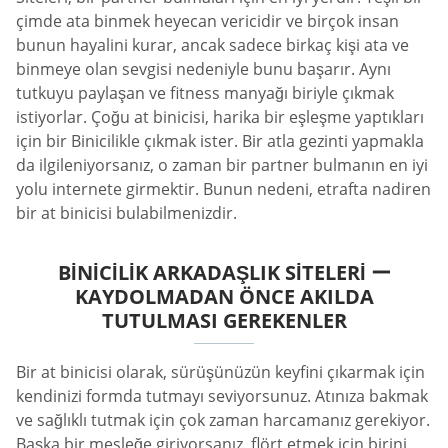
çimde ata binmek heyecan vericidir ve birçok insan
bunun hayalini kurar, ancak sadece birkaç kişi ata ve
binmeye olan sevgisi nedeniyle bunu başarır. Aynı
tutkuyu paylaşan ve fitness manyağı biriyle çıkmak
istiyorlar. Çoğu at binicisi, harika bir eşleşme yaptıkları
için bir Binicilikle çıkmak ister. Bir atla gezinti yapmakla
da ilgileniyorsanız, o zaman bir partner bulmanın en iyi
yolu internete girmektir. Bunun nedeni, etrafta nadiren
bir at binicisi bulabilmenizdir.
BINICILIK ARKADAŞLIK SITELERI ー
KAYDOLMADAN ÖNCE AKILDA
TUTULMASI GEREKENLER
Bir at binicisi olarak, sürüşünüzün keyfini çıkarmak için
kendinizi formda tutmayı seviyorsunuz. Atınıza bakmak
ve sağlıklı tutmak için çok zaman harcamanız gerekiyor.
Başka bir mesleğe giriyorsanız, flört etmek için birini