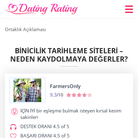
Ortaklık Açıklaması
BINICILIK TARIHLEME SITELERI –
NEDEN KAYDOLMAYA DEĞERLER?
FarmersOnly
9.3
/10
İÇİN İYİ
bir eşleşme bulmak isteyen kırsal kesim
sakinleri
DESTEK ORANI
4.5 of 5
BAŞARI ORANI
4.5 of 5