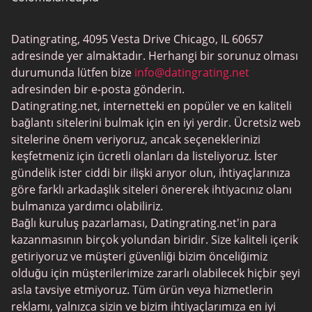
BBW Tarihleme
Datingrating, 4095 Vesta Drive Chicago, IL 60657
MeetMindful
adresinde yer almaktadır. Herhangi bir sorunuz olması
BDSM Flört
durumunda lütfen bize
info@datingrating.net
adresinden bir e-posta gönderin.
BBPeopleMeet
Datingrating.net, internetteki en popüler ve en kaliteli
Şeker Baba Siteleri
bağlantı sitelerini bulmak için en iyi yerdir. Ücretsiz web
sitelerine önem veriyoruz, ancak seçeneklerinizi
JPeopleMeet
keşfetmeniz için ücretli olanları da listeliyoruz. İster
Trans Tarihleme
gündelik ister ciddi bir ilişki arıyor olun, ihtiyaçlarınıza
göre farklı arkadaşlık siteleri önererek ihtiyacınız olanı
Kıdemli Tarihleme
bulmanıza yardımcı olabiliriz.
MyLOL
Bağlı kuruluş pazarlaması, Datingrating.net'in para
kazanmasının birçok yolundan biridir. Size kaliteli içerik
Gay Tarihleme
getiriyoruz ve müşteri güvenliği bizim önceliğimiz
Lezbiyen Tarihleme
olduğu için müşterilerimize zararlı olabilecek hiçbir şeyi
asla tavsiye etmiyoruz. Tüm ürün veya hizmetlerin
Siyah Tarihleme Siteleri
reklamı, yalnızca sizin ve bizim ihtiyaçlarımıza en iyi