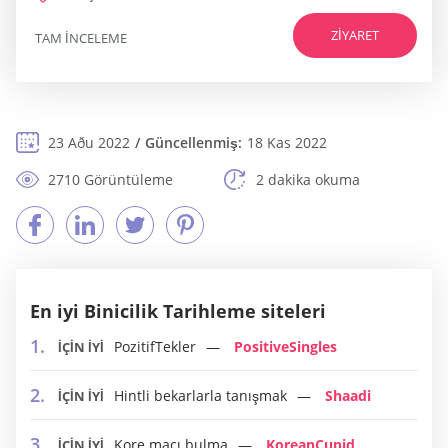
ZIYARET
TAM INCELEME
23 Aðu 2022
Güncellenmiş:
18 Kas 2022
2710 Görüntüleme
2 dakika okuma
En iyi Binicilik Tarihleme siteleri
PozitifTekler
PositiveSingles
İÇİN İYİ
Hintli bekarlarla tanışmak
Shaadi
İÇİN İYİ
Kore maçı bulma
KoreanCupid
İÇİN İYİ