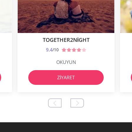
TOGETHER2NIGHT
9.4
/10
OKUYUN
ZIYARET