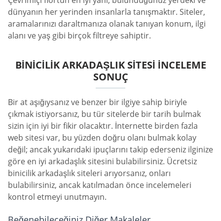
Çevrimiçi flörtün en iyi yanı, bulunduğunuz yerdeki ve
dünyanın her yerinden insanlarla tanışmaktır. Siteler,
aramalarınızı daraltmanıza olanak tanıyan konum, ilgi
alanı ve yaş gibi birçok filtreye sahiptir.
BINICILIK ARKADAŞLIK SITESI İNCELEME
SONUÇ
Bir at aşığıysanız ve benzer bir ilgiye sahip biriyle
çıkmak istiyorsanız, bu tür sitelerde bir tarih bulmak
sizin için iyi bir fikir olacaktır. İnternette birden fazla
web sitesi var, bu yüzden doğru olanı bulmak kolay
değil; ancak yukarıdaki ipuçlarını takip ederseniz ilginize
göre en iyi arkadaşlık sitesini bulabilirsiniz. Ücretsiz
binicilik arkadaşlık siteleri arıyorsanız, onları
bulabilirsiniz, ancak katılmadan önce incelemeleri
kontrol etmeyi unutmayın.
Beğenebileceğiniz Diğer Makaleler