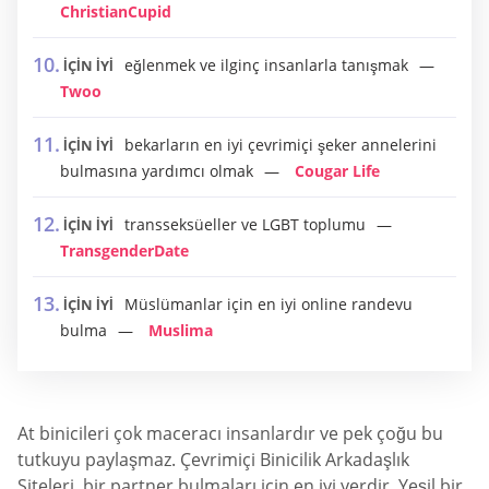
ChristianCupid
eğlenmek ve ilginç insanlarla tanışmak
İÇİN İYİ
Twoo
bekarların en iyi çevrimiçi şeker annelerini
İÇİN İYİ
bulmasına yardımcı olmak
Cougar Life
transseksüeller ve LGBT toplumu
İÇİN İYİ
TransgenderDate
Müslümanlar için en iyi online randevu
İÇİN İYİ
bulma
Muslima
At binicileri çok maceracı insanlardır ve pek çoğu bu
tutkuyu paylaşmaz. Çevrimiçi Binicilik Arkadaşlık
Siteleri, bir partner bulmaları için en iyi yerdir. Yeşil bir