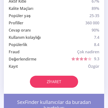
Aktif Kitle
67%
Kalite Maçları
89%
Popüler yaş
25-35
Profiller
360 000
Cevap oranı
90%
Kullanım kolaylığı
7.4
Popülerlik
8.4
Fraud
Çok nadiren
9.3
Değerlendirme
Kayıt
Özgür
ZIYARET
SexFinder kullanıcılar da buradan
kaydolur: