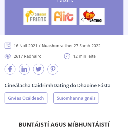
16 Noll 2021
Nuashonraithe:
27 Samh 2022
2617 Radhairc
12 min léite
Cineálacha Caidrimh
Dating do Dhaoine Fásta
Gnéas Ócáideach
Suíomhanna gnéis
BUNTÁISTÍ AGUS MÍBHUNTÁISTÍ