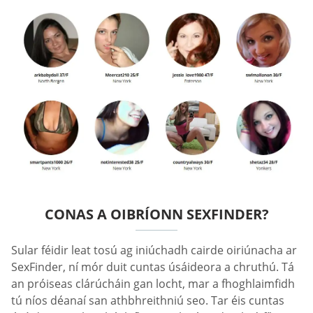
CONAS A OIBRÍONN SEXFINDER?
Sular féidir leat tosú ag iniúchadh cairde oiriúnacha ar
SexFinder, ní mór duit cuntas úsáideora a chruthú. Tá
an próiseas clárúcháin gan locht, mar a fhoghlaimfidh
tú níos déanaí san athbhreithniú seo. Tar éis cuntas