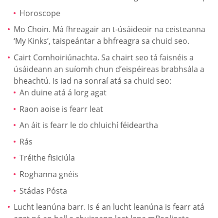
Horoscope
Mo Choin. Má fhreagair an t-úsáideoir na ceisteanna
‘My Kinks’, taispeántar a bhfreagra sa chuid seo.
Cairt Comhoiriúnachta. Sa chairt seo tá faisnéis a
úsáideann an suíomh chun d’eispéireas brabhsála a
bheachtú. Is iad na sonraí atá sa chuid seo:
An duine atá á lorg agat
Raon aoise is fearr leat
An áit is fearr le do chluichí féideartha
Rás
Tréithe fisiciúla
Roghanna gnéis
Stádas Pósta
Lucht leanúna barr. Is é an lucht leanúna is fearr atá