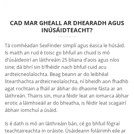
CAD MAR GHEALL AR DHEARADH AGUS
INÚSÁIDTEACHT?
Tá comhéadan SexFinder simplí agus éasca le húsáid.
Is maith an rud é toisc go bhfuil an chuid is mó
d’úsáideoirí an láithreáin 25 bliana d’aois agus níos
sine; dá bhrí sin b’fhéidir nach bhfuil cuid acu
ardteicneolaíochta. Beag beann ar do leibhéal
litearthachta ardteicneolaíochta, ní bheidh aon fhadhb
agat rochtain a fháil ar ábhar do dhaoine fásta ar an
láithreán. Thairis sin, mura féidir leat an iomarca ábhar
erotic a láimhseáil ar do bheatha, is féidir leat scagairí
ábhair iomchuí a úsáid.
Is é dath is mó an láithreáin bán, cé go bhfuil fógraí
teachtaireachta in oráiste. Úsáideann foláirimh eile ar