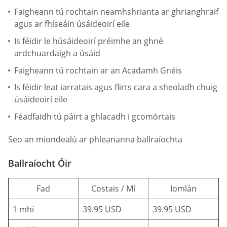
Faigheann tú rochtain neamhshrianta ar ghrianghraif
agus ar fhíseáin úsáideoirí eile
Is féidir le húsáideoirí préimhe an ghné
ardchuardaigh a úsáid
Faigheann tú rochtain ar an Acadamh Gnéis
Is féidir leat iarratais agus flirts cara a sheoladh chuig
úsáideoirí eile
Féadfaidh tú páirt a ghlacadh i gcomórtais
Seo an miondealú ar phleananna ballraíochta
Ballraíocht Óir
Fad
Costais / Mí
Iomlán
1 mhí
39.95 USD
39.95 USD