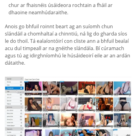
chur ar fhaisnéis úsáideora rochtain a fháil ar
dhaoine neamhúdaraithe.
Anois go bhfuil roinnt beart ag an suíomh chun
slándáil a chomhaltaí a chinntiú, ná lig do gharda síos
le do thoil. Tá ealaíontóirí con cliste ann a bhfuil bealaí
acu dul timpeall ar na gnéithe slándála. Bí cúramach
agus tú ag idirghníomhú le húsáideoirí eile ar an ardán
dátaithe.