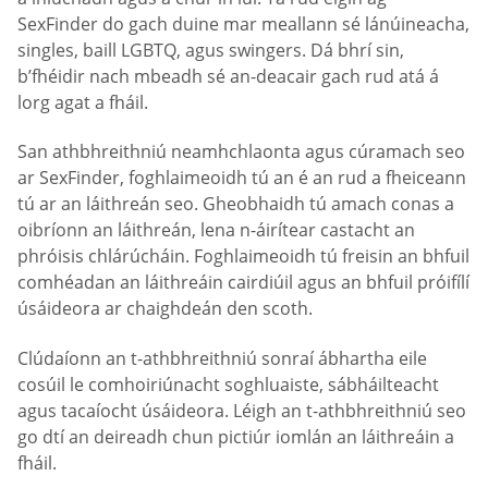
SexFinder do gach duine mar meallann sé lánúineacha,
singles, baill LGBTQ, agus swingers. Dá bhrí sin,
b’fhéidir nach mbeadh sé an-deacair gach rud atá á
lorg agat a fháil.
San athbhreithniú neamhchlaonta agus cúramach seo
ar SexFinder, foghlaimeoidh tú an é an rud a fheiceann
tú ar an láithreán seo. Gheobhaidh tú amach conas a
oibríonn an láithreán, lena n-áirítear castacht an
phróisis chlárúcháin. Foghlaimeoidh tú freisin an bhfuil
comhéadan an láithreáin cairdiúil agus an bhfuil próifílí
úsáideora ar chaighdeán den scoth.
Clúdaíonn an t-athbhreithniú sonraí ábhartha eile
cosúil le comhoiriúnacht soghluaiste, sábháilteacht
agus tacaíocht úsáideora. Léigh an t-athbhreithniú seo
go dtí an deireadh chun pictiúr iomlán an láithreáin a
fháil.