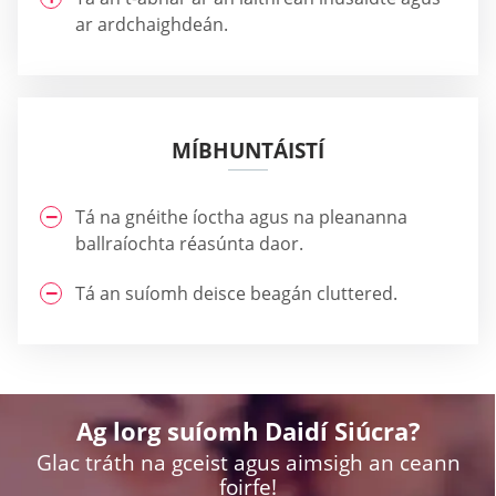
ar ardchaighdeán.
MÍBHUNTÁISTÍ
Tá na gnéithe íoctha agus na pleananna
ballraíochta réasúnta daor.
Tá an suíomh deisce beagán cluttered.
Ag lorg suíomh Daidí Siúcra?
Glac tráth na gceist agus aimsigh an ceann
foirfe!