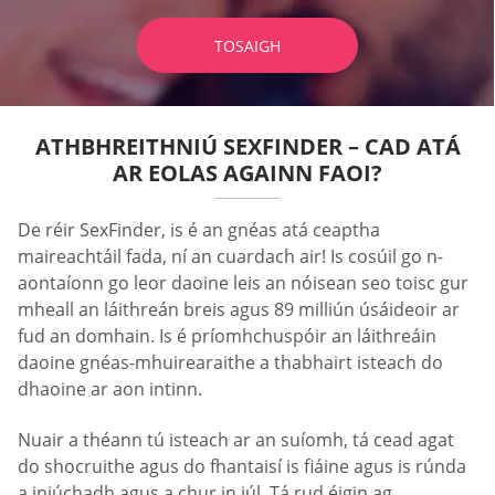
TOSAIGH
ATHBHREITHNIÚ SEXFINDER – CAD ATÁ
AR EOLAS AGAINN FAOI?
De réir SexFinder, is é an gnéas atá ceaptha
maireachtáil fada, ní an cuardach air! Is cosúil go n-
aontaíonn go leor daoine leis an nóisean seo toisc gur
mheall an láithreán breis agus 89 milliún úsáideoir ar
fud an domhain. Is é príomhchuspóir an láithreáin
daoine gnéas-mhuirearaithe a thabhairt isteach do
dhaoine ar aon intinn.
Nuair a théann tú isteach ar an suíomh, tá cead agat
do shocruithe agus do fhantaisí is fiáine agus is rúnda
a iniúchadh agus a chur in iúl. Tá rud éigin ag