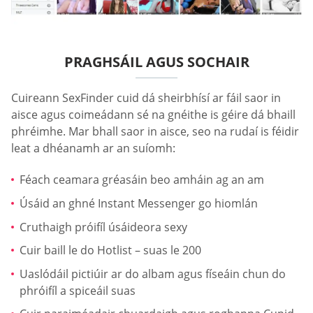
PRAGHSÁIL AGUS SOCHAIR
Cuireann SexFinder cuid dá sheirbhísí ar fáil saor in
aisce agus coimeádann sé na gnéithe is géire dá bhaill
phréimhe. Mar bhall saor in aisce, seo na rudaí is féidir
leat a dhéanamh ar an suíomh:
Féach ceamara gréasáin beo amháin ag an am
Úsáid an ghné Instant Messenger go hiomlán
Cruthaigh próifíl úsáideora sexy
Cuir baill le do Hotlist – suas le 200
Uaslódáil pictiúir ar do albam agus físeáin chun do
phróifíl a spiceáil suas