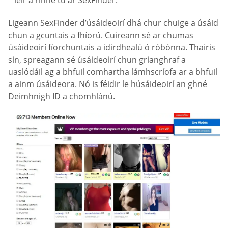
Ligeann SexFinder d’úsáideoirí dhá chur chuige a úsáid
chun a gcuntais a fhíorú. Cuireann sé ar chumas
úsáideoirí fíorchuntais a idirdhealú ó róbónna. Thairis
sin, spreagann sé úsáideoirí chun grianghraf a
uaslódáil ag a bhfuil comhartha lámhscríofa ar a bhfuil
a ainm úsáideora. Nó is féidir le húsáideoirí an ghné
Deimhnigh ID a chomhlánú.