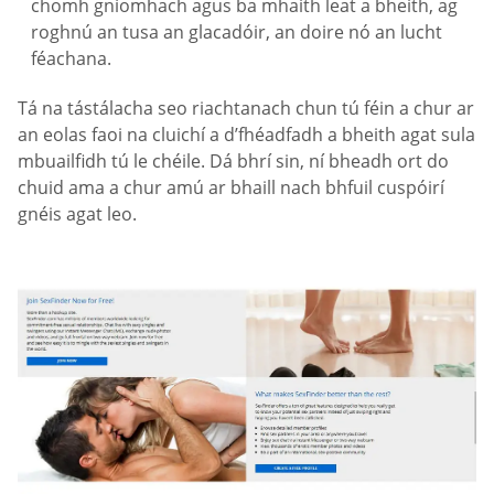
chomh gníomhach agus ba mhaith leat a bheith, ag
roghnú an tusa an glacadóir, an doire nó an lucht
féachana.
Tá na tástálacha seo riachtanach chun tú féin a chur ar
an eolas faoi na cluichí a d’fhéadfadh a bheith agat sula
mbuailfidh tú le chéile. Dá bhrí sin, ní bheadh ort do
chuid ama a chur amú ar bhaill nach bhfuil cuspóirí
gnéis agat leo.