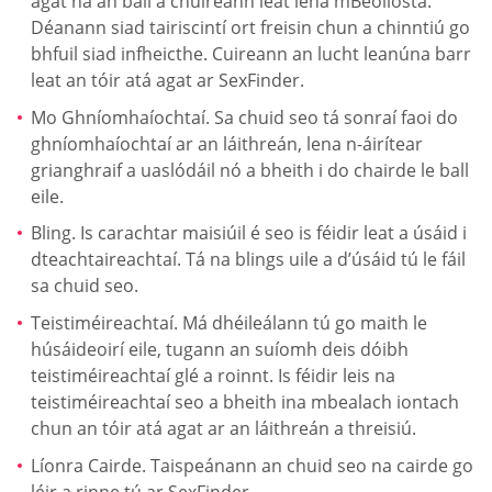
agat ná an ball a chuireann leat lena mBeoliosta.
Déanann siad tairiscintí ort freisin chun a chinntiú go
bhfuil siad infheicthe. Cuireann an lucht leanúna barr
leat an tóir atá agat ar SexFinder.
Mo Ghníomhaíochtaí. Sa chuid seo tá sonraí faoi do
ghníomhaíochtaí ar an láithreán, lena n-áirítear
grianghraif a uaslódáil nó a bheith i do chairde le ball
eile.
Bling. Is carachtar maisiúil é seo is féidir leat a úsáid i
dteachtaireachtaí. Tá na blings uile a d’úsáid tú le fáil
sa chuid seo.
Teistiméireachtaí. Má dhéileálann tú go maith le
húsáideoirí eile, tugann an suíomh deis dóibh
teistiméireachtaí glé a roinnt. Is féidir leis na
teistiméireachtaí seo a bheith ina mbealach iontach
chun an tóir atá agat ar an láithreán a threisiú.
Líonra Cairde. Taispeánann an chuid seo na cairde go
léir a rinne tú ar SexFinder.