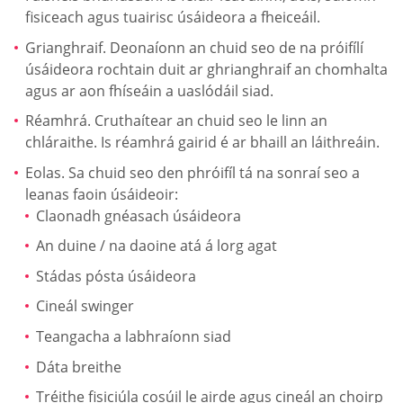
fisiceach agus tuairisc úsáideora a fheiceáil.
Grianghraif. Deonaíonn an chuid seo de na próifílí
úsáideora rochtain duit ar ghrianghraif an chomhalta
agus ar aon fhíseáin a uaslódáil siad.
Réamhrá. Cruthaítear an chuid seo le linn an
chláraithe. Is réamhrá gairid é ar bhaill an láithreáin.
Eolas. Sa chuid seo den phróifíl tá na sonraí seo a
leanas faoin úsáideoir:
Claonadh gnéasach úsáideora
An duine / na daoine atá á lorg agat
Stádas pósta úsáideora
Cineál swinger
Teangacha a labhraíonn siad
Dáta breithe
Tréithe fisiciúla cosúil le airde agus cineál an choirp