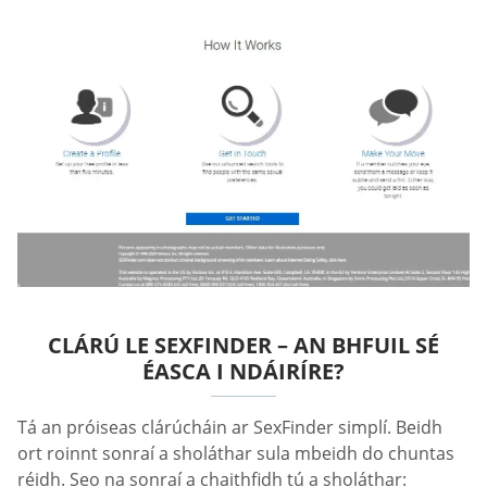
CLÁRÚ LE SEXFINDER – AN BHFUIL SÉ
ÉASCA I NDÁIRÍRE?
Tá an próiseas clárúcháin ar SexFinder simplí. Beidh
ort roinnt sonraí a sholáthar sula mbeidh do chuntas
réidh. Seo na sonraí a chaithfidh tú a sholáthar: