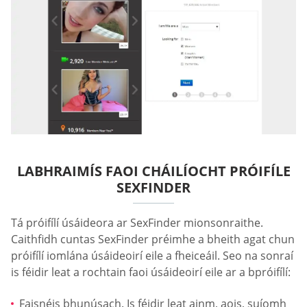
LABHRAIMÍS FAOI CHÁILÍOCHT PRÓIFÍLE
SEXFINDER
Tá próifílí úsáideora ar SexFinder mionsonraithe.
Caithfidh cuntas SexFinder préimhe a bheith agat chun
próifílí iomlána úsáideoirí eile a fheiceáil. Seo na sonraí
is féidir leat a rochtain faoi úsáideoirí eile ar a bpróifílí:
Faisnéis bhunúsach. Is féidir leat ainm, aois, suíomh