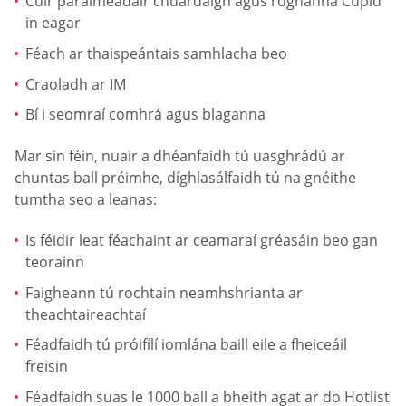
Cuir paraiméadair chuardaigh agus roghanna Cupid
in eagar
Féach ar thaispeántais samhlacha beo
Craoladh ar IM
Bí i seomraí comhrá agus blaganna
Mar sin féin, nuair a dhéanfaidh tú uasghrádú ar
chuntas ball préimhe, díghlasálfaidh tú na gnéithe
tumtha seo a leanas:
Is féidir leat féachaint ar ceamaraí gréasáin beo gan
teorainn
Faigheann tú rochtain neamhshrianta ar
theachtaireachtaí
Féadfaidh tú próifílí iomlána baill eile a fheiceáil
freisin
Féadfaidh suas le 1000 ball a bheith agat ar do Hotlist