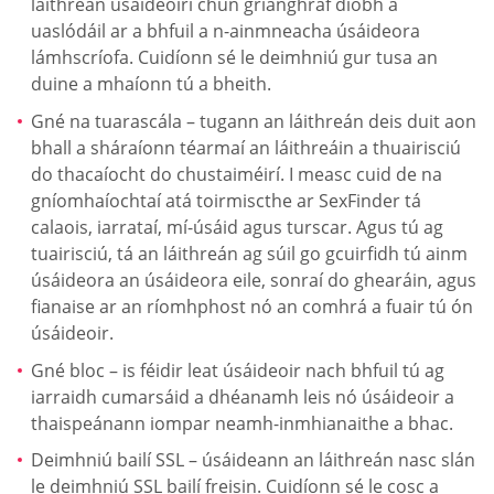
láithreán úsáideoirí chun grianghraf díobh a
uaslódáil ar a bhfuil a n-ainmneacha úsáideora
lámhscríofa. Cuidíonn sé le deimhniú gur tusa an
duine a mhaíonn tú a bheith.
Gné na tuarascála – tugann an láithreán deis duit aon
bhall a sháraíonn téarmaí an láithreáin a thuairisciú
do thacaíocht do chustaiméirí. I measc cuid de na
gníomhaíochtaí atá toirmiscthe ar SexFinder tá
calaois, iarrataí, mí-úsáid agus turscar. Agus tú ag
tuairisciú, tá an láithreán ag súil go gcuirfidh tú ainm
úsáideora an úsáideora eile, sonraí do ghearáin, agus
fianaise ar an ríomhphost nó an comhrá a fuair tú ón
úsáideoir.
Gné bloc – is féidir leat úsáideoir nach bhfuil tú ag
iarraidh cumarsáid a dhéanamh leis nó úsáideoir a
thaispeánann iompar neamh-inmhianaithe a bhac.
Deimhniú bailí SSL – úsáideann an láithreán nasc slán
le deimhniú SSL bailí freisin. Cuidíonn sé le cosc a