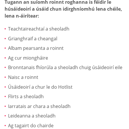
Tugann an suíomh roinnt roghanna is féidir le
húsáideoirí a úsáid chun idirghníomhú lena chéile,
lena n-áirítear:
Teachtaireachtaí a sheoladh
Grianghraif a cheangal
Albam pearsanta a roinnt
Ag cur miongháire
Bronntanais fhíorúla a sheoladh chuig úsáideoirí eile
Naisc a roinnt
Úsáideoirí a chur le do Hotlist
Flirts a sheoladh
Iarratais ar chara a sheoladh
Leideanna a sheoladh
Ag tagairt do chairde