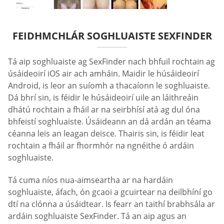
FEIDHMCHLÁR SOGHLUAISTE SEXFINDER
Tá aip soghluaiste ag SexFinder nach bhfuil rochtain ag
úsáideoirí iOS air ach amháin. Maidir le húsáideoirí
Android, is leor an suíomh a thacaíonn le soghluaiste.
Dá bhrí sin, is féidir le húsáideoirí uile an láithreáin
dhátú rochtain a fháil ar na seirbhísí atá ag dul óna
bhfeistí soghluaiste. Úsáideann an dá ardán an téama
céanna leis an leagan deisce. Thairis sin, is féidir leat
rochtain a fháil ar fhormhór na ngnéithe ó ardáin
soghluaiste.
Tá cuma níos nua-aimseartha ar na hardáin
soghluaiste, áfach, ón gcaoi a gcuirtear na deilbhíní go
dtí na clónna a úsáidtear. Is fearr an taithí brabhsála ar
ardáin soghluaiste SexFinder. Tá an aip agus an