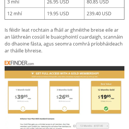
3 mhí
26.95 USD
80.85 USD
12 mhí
19.95 USD
239.40 USD
Is féidir leat rochtain a fháil ar ghnéithe breise eile ar
an láithreán cosúil le buaicphointí cuardaigh, scannáin
do dhaoine fásta, agus seomra comhrá príobháideach
ar tháille bhreise.