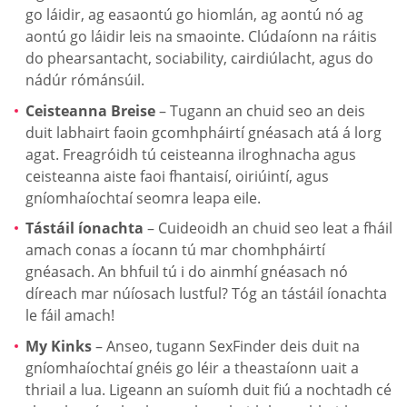
go láidir, ag easaontú go hiomlán, ag aontú nó ag
aontú go láidir leis na smaointe. Clúdaíonn na ráitis
do phearsantacht, sociability, cairdiúlacht, agus do
nádúr rómánsúil.
Ceisteanna Breise
– Tugann an chuid seo an deis
duit labhairt faoin gcomhpháirtí gnéasach atá á lorg
agat. Freagróidh tú ceisteanna ilroghnacha agus
ceisteanna aiste faoi fhantaisí, oiriúintí, agus
gníomhaíochtaí seomra leapa eile.
Tástáil íonachta
– Cuideoidh an chuid seo leat a fháil
amach conas a íocann tú mar chomhpháirtí
gnéasach. An bhfuil tú i do ainmhí gnéasach nó
díreach mar núíosach lustful? Tóg an tástáil íonachta
le fáil amach!
My Kinks
– Anseo, tugann SexFinder deis duit na
gníomhaíochtaí gnéis go léir a theastaíonn uait a
thriail a lua. Ligeann an suíomh duit fiú a nochtadh cé