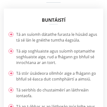
BUNTÁISTÍ
Tá an suíomh dátaithe furasta le húsáid agus
tá sé lán le gnéithe tumtha éagsúla.
Tá aip soghluaiste agus suíomh optamaithe
soghluaiste aige, rud a fhágann go bhfuil sé
inrochtana ar an toirt.
Tá stór úsáideora ollmhór aige a fhágann go
bhfuil sé éasca duit comhpháirtí a aimsiú.
Tá seirbhís do chustaiméirí an láithreáin
iontaofa.
Tá an t-ábhar ar an láithreán inúsáidte agus