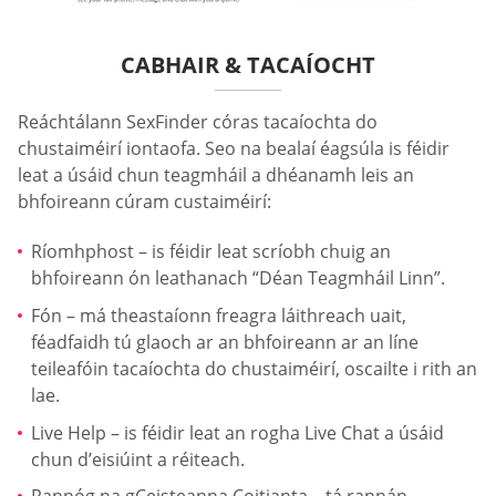
CABHAIR & TACAÍOCHT
Reáchtálann SexFinder córas tacaíochta do
chustaiméirí iontaofa. Seo na bealaí éagsúla is féidir
leat a úsáid chun teagmháil a dhéanamh leis an
bhfoireann cúram custaiméirí:
Ríomhphost – is féidir leat scríobh chuig an
bhfoireann ón leathanach “Déan Teagmháil Linn”.
Fón – má theastaíonn freagra láithreach uait,
féadfaidh tú glaoch ar an bhfoireann ar an líne
teileafóin tacaíochta do chustaiméirí, oscailte i rith an
lae.
Live Help – is féidir leat an rogha Live Chat a úsáid
chun d’eisiúint a réiteach.