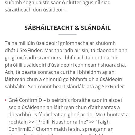
suíomh soghluaiste saor ó clutter agus níl siad
sáraitheach don úsáideoir.
SÁBHÁILTEACHT & SLÁNDÁIL
Tá na milliúin úsáideoirí gníomhacha ar shuíomh
dhátú SexFinder. Mar thoradh air sin, tá claonadh ann
go gcuirfeadh scammers i bhfolach taobh thiar de
phróifílí úsáideoirí d’úsáideoirí con neamhshuaracha.
Ach, tá bearta sonracha curtha i bhfeidhm ag an
láithreán chun a chinntiú go bhfanfaidh a úsáideoirí
sábháilte. Seo roinnt beart slándála atá ag SexFinder:
Gné ConfirmID – is seirbhís fíoraithe saor in aisce í
seo a úsáideann an láithreán chun d’aitheantas a
dhearbhú. Is féidir leat an ghné ar do “Mo Chuntas” a
rochtain >> “Próifíl Nuashonraithe” >> “Faigh
ConfirmID.” Chomh maith le sin, spreagann an