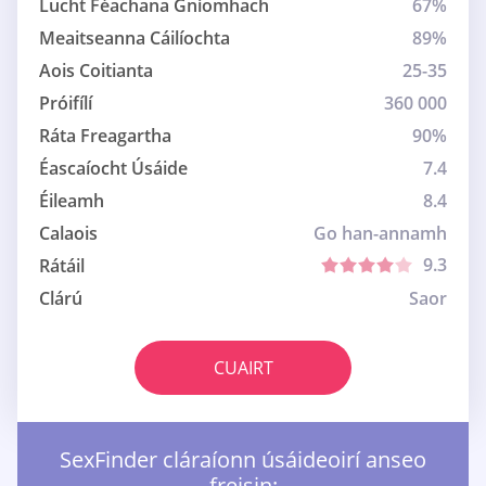
Lucht Féachana Gníomhach
67%
Meaitseanna Cáilíochta
89%
Aois Coitianta
25-35
Próifílí
360 000
Ráta Freagartha
90%
Éascaíocht Úsáide
7.4
Éileamh
8.4
Calaois
Go han-annamh
9.3
Rátáil
Clárú
Saor
CUAIRT
SexFinder cláraíonn úsáideoirí anseo
freisin: