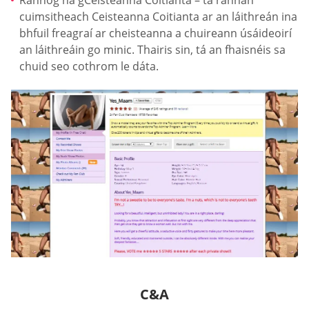
Rannóg na gCeisteanna Coitianta – tá rannán
cuimsitheach Ceisteanna Coitianta ar an láithreán ina
bhfuil freagraí ar cheisteanna a chuireann úsáideoirí
an láithreáin go minic. Thairis sin, tá an fhaisnéis sa
chuid seo cothrom le dáta.
C&A