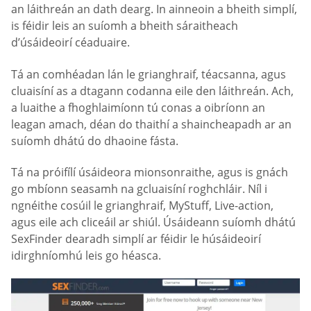
an láithreán an dath dearg. In ainneoin a bheith simplí,
is féidir leis an suíomh a bheith sáraitheach
d’úsáideoirí céaduaire.
Tá an comhéadan lán le grianghraif, téacsanna, agus
cluaisíní as a dtagann codanna eile den láithreán. Ach,
a luaithe a fhoghlaimíonn tú conas a oibríonn an
leagan amach, déan do thaithí a shaincheapadh ar an
suíomh dhátú do dhaoine fásta.
Tá na próifílí úsáideora mionsonraithe, agus is gnách
go mbíonn seasamh na gcluaisíní roghchláir. Níl i
ngnéithe cosúil le grianghraif, MyStuff, Live-action,
agus eile ach cliceáil ar shiúl. Úsáideann suíomh dhátú
SexFinder dearadh simplí ar féidir le húsáideoirí
idirghníomhú leis go héasca.