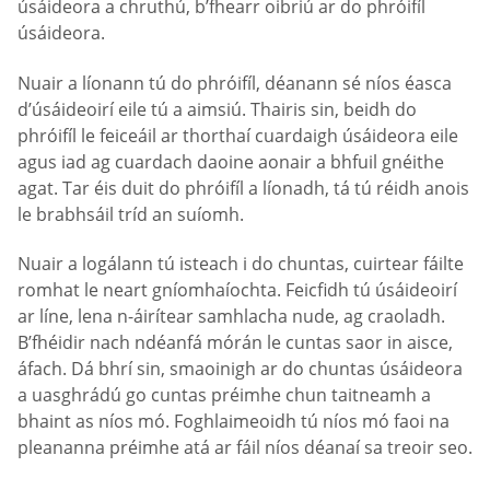
úsáideora a chruthú, b’fhearr oibriú ar do phróifíl
úsáideora.
Nuair a líonann tú do phróifíl, déanann sé níos éasca
d’úsáideoirí eile tú a aimsiú. Thairis sin, beidh do
phróifíl le feiceáil ar thorthaí cuardaigh úsáideora eile
agus iad ag cuardach daoine aonair a bhfuil gnéithe
agat. Tar éis duit do phróifíl a líonadh, tá tú réidh anois
le brabhsáil tríd an suíomh.
Nuair a logálann tú isteach i do chuntas, cuirtear fáilte
romhat le neart gníomhaíochta. Feicfidh tú úsáideoirí
ar líne, lena n-áirítear samhlacha nude, ag craoladh.
B’fhéidir nach ndéanfá mórán le cuntas saor in aisce,
áfach. Dá bhrí sin, smaoinigh ar do chuntas úsáideora
a uasghrádú go cuntas préimhe chun taitneamh a
bhaint as níos mó. Foghlaimeoidh tú níos mó faoi na
pleananna préimhe atá ar fáil níos déanaí sa treoir seo.