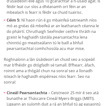
d’úsáideoirí eile agus 10 gcarachtar á n-úsáid agat. Is
féidir leat cur síos a dhéanamh ort féin ar an
mbealach is fearr is féidir sa chuid tuairisc.
Céim 5:
Ní haon rún é go mbainfeá taitneamh níos
mó as gnéas dá mbeifeá ar an leathanach céanna le
do pháirtí. Chruthaigh SexFinder ceithre thráth na
gceist le haghaidh tástála pearsantachta lena
chinntiú go meaitseálann tú le baill a bhfuil
pearsantachtaí comhchosúla acu mar mise.
Roghnaíonn a lán úsáideoirí an chuid seo a scipeáil
mar b’fhéidir go dtógfadh sé tamall. B’fhearr, áfach,
roinnt ama a thógáil chun na sonraí seo a líonadh
isteach le haghaidh eispéireas níos fearr. Seo na
sonraí:
Cineál Pearsantachta
– Ceistneoir 25 mír é seo atá
bunaithe ar Tháscaire Cineál Myers-Briggs (MBTI).
Ligeann an suíomh duit a rá an bhfuil tú ag easaontú