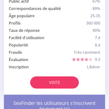
Public actif
67%
Correspondances de qualité
89%
Âge populaire
25-35
Profils
360 000
Taux de réponse
90%
Facilité d'utilisation
7.4
Popularité
8.4
Fraude
Très rarement
9.3
Évaluation
Inscription
Libérer
VISITE
SexFinder les utilisateurs s'inscrivent
également ici: