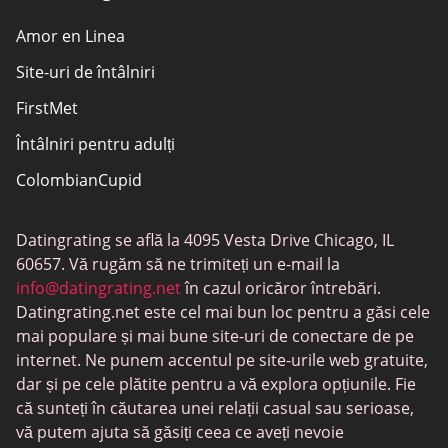
Amor en Linea
Site-uri de întâlniri
FirstMet
Întâlniri pentru adulți
ColombianCupid
BBW întâlniri
Datingrating se află la 4095 Vesta Drive Chicago, IL
MeetMindful
60657. Vă rugăm să ne trimiteți un e-mail la
Întâlniri BDSM
info@datingrating.net
în cazul oricăror întrebări.
Datingrating.net este cel mai bun loc pentru a găsi cele
BBPeopleMeet
mai populare și mai bune site-uri de conectare de pe
Site-uri Sugar Daddy
internet. Ne punem accentul pe site-urile web gratuite,
dar și pe cele plătite pentru a vă explora opțiunile. Fie
JPeopleMeet
că sunteți în căutarea unei relații casual sau serioase,
Întâlniri trans
vă putem ajuta să găsiți ceea ce aveți nevoie