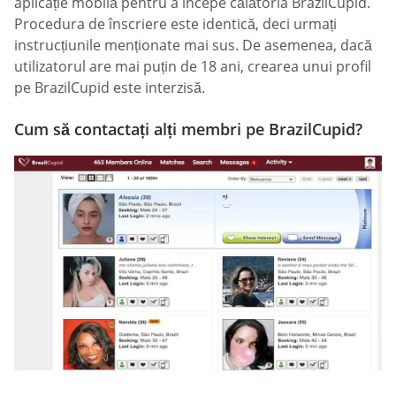
aplicație mobilă pentru a începe călătoria BrazilCupid.
Procedura de înscriere este identică, deci urmați
instrucțiunile menționate mai sus. De asemenea, dacă
utilizatorul are mai puțin de 18 ani, crearea unui profil
pe BrazilCupid este interzisă.
Cum să contactați alți membri pe BrazilCupid?