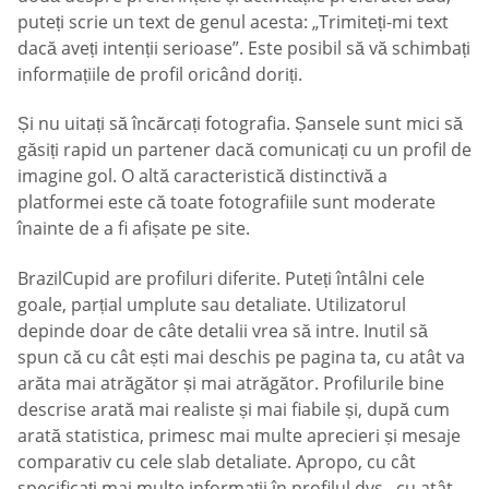
puteți scrie un text de genul acesta: „Trimiteți-mi text
dacă aveți intenții serioase”. Este posibil să vă schimbați
informațiile de profil oricând doriți.
Și nu uitați să încărcați fotografia. Șansele sunt mici să
găsiți rapid un partener dacă comunicați cu un profil de
imagine gol. O altă caracteristică distinctivă a
platformei este că toate fotografiile sunt moderate
înainte de a fi afișate pe site.
BrazilCupid are profiluri diferite. Puteți întâlni cele
goale, parțial umplute sau detaliate. Utilizatorul
depinde doar de câte detalii vrea să intre. Inutil să
spun că cu cât ești mai deschis pe pagina ta, cu atât va
arăta mai atrăgător și mai atrăgător. Profilurile bine
descrise arată mai realiste și mai fiabile și, după cum
arată statistica, primesc mai multe aprecieri și mesaje
comparativ cu cele slab detaliate. Apropo, cu cât
specificați mai multe informații în profilul dvs., cu atât