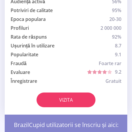
Audiență activă
56%
Potriviri de calitate
95%
Epoca populara
20-30
Profiluri
2 000 000
Rata de răspuns
92%
Ușurință în utilizare
8.7
Popularitate
9.1
Fraudă
Foarte rar
9.2
Evaluare
Înregistrare
Gratuit
VIZITA
BrazilCupid utilizatorii se înscriu și aici: