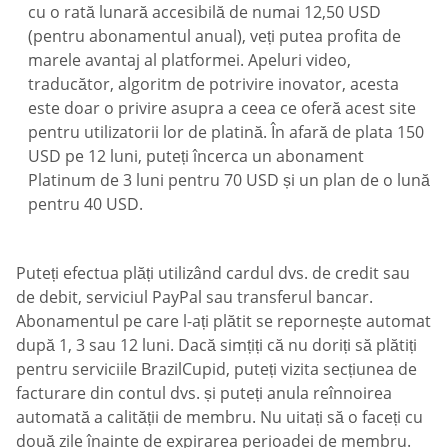
cu o rată lunară accesibilă de numai 12,50 USD
(pentru abonamentul anual), veți putea profita de
marele avantaj al platformei. Apeluri video,
traducător, algoritm de potrivire inovator, acesta
este doar o privire asupra a ceea ce oferă acest site
pentru utilizatorii lor de platină. În afară de plata 150
USD pe 12 luni, puteți încerca un abonament
Platinum de 3 luni pentru 70 USD și un plan de o lună
pentru 40 USD.
Puteți efectua plăți utilizând cardul dvs. de credit sau
de debit, serviciul PayPal sau transferul bancar.
Abonamentul pe care l-ați plătit se repornește automat
după 1, 3 sau 12 luni. Dacă simțiți că nu doriți să plătiți
pentru serviciile BrazilCupid, puteți vizita secțiunea de
facturare din contul dvs. și puteți anula reînnoirea
automată a calității de membru. Nu uitați să o faceți cu
două zile înainte de expirarea perioadei de membru.