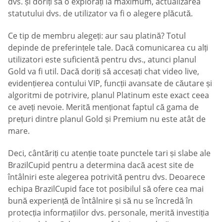
dvs. și doriți să o explorați la maximum, actualizarea
statutului dvs. de utilizator va fi o alegere plăcută.
Ce tip de membru alegeți: aur sau platină? Totul
depinde de preferințele tale. Dacă comunicarea cu alți
utilizatori este suficientă pentru dvs., atunci planul
Gold va fi util. Dacă doriți să accesați chat video live,
evidențierea contului VIP, funcții avansate de căutare și
algoritmi de potrivire, planul Platinum este exact ceea
ce aveți nevoie. Merită menționat faptul că gama de
prețuri dintre planul Gold și Premium nu este atât de
mare.
Deci, cântăriți cu atenție toate punctele tari și slabe ale
BrazilCupid pentru a determina dacă acest site de
întâlniri este alegerea potrivită pentru dvs. Deoarece
echipa BrazilCupid face tot posibilul să ofere cea mai
bună experiență de întâlnire și să nu se încredă în
protecția informațiilor dvs. personale, merită investiția