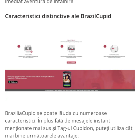
imediat aventura de întâlniri!
Caracteristici distinctive ale BrazilCupid
BraziliaCupid se poate lăuda cu numeroase
caracteristici. În plus față de mesajele instant
menționate mai sus și Tag-ul Cupidon, puteți utiliza cât
mai bine următoarele avantaje: