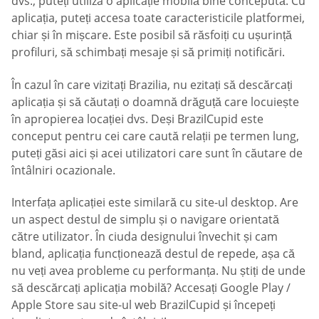
dvs., puteți utiliza o aplicație mobilă bine concepută. Cu
aplicația, puteți accesa toate caracteristicile platformei,
chiar și în mișcare. Este posibil să răsfoiți cu ușurință
profiluri, să schimbați mesaje și să primiți notificări.
În cazul în care vizitați Brazilia, nu ezitați să descărcați
aplicația și să căutați o doamnă drăguță care locuiește
în apropierea locației dvs. Deși BrazilCupid este
conceput pentru cei care caută relații pe termen lung,
puteți găsi aici și acei utilizatori care sunt în căutare de
întâlniri ocazionale.
Interfața aplicației este similară cu site-ul desktop. Are
un aspect destul de simplu și o navigare orientată
către utilizator. În ciuda designului învechit și cam
bland, aplicația funcționează destul de repede, așa că
nu veți avea probleme cu performanța. Nu știți de unde
să descărcați aplicația mobilă? Accesați Google Play /
Apple Store sau site-ul web BrazilCupid și începeți