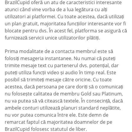
BrazilCupid oferă un atu de caracteristici interesante
atunci când vine vorba de a lua legătura cu alți
utilizatori ai platformei. Cu toate acestea, dacă utilizați
un plan gratuit, majoritatea funcțiilor interesante vor fi
blocate pentru dvs. În acest fel, platforma se asigură că
furnizează servicii unice utilizatorilor plătiți.
Prima modalitate de a contacta membrul este să
folosiți mesageria instantanee. Nu numai că puteți
trimite mesaje text cu partenerul dvs. potențial, dar
puteți utiliza funcții video și audio în timp real. Este
posibil să trimiteți mesaje către oricine. Cu toate
acestea, dacă persoana pe care doriți să o comunicați
nu folosește calitatea de membru Gold sau Platinum,
nu va putea să vă citească textele. În consecință, dacă
ambele conturi utilizează planuri standard neplătite,
nu vor putea comunica între ele. Este demn de
remarcat faptul că majoritatea doamnelor de pe
BrazilCupid folosesc statutul de liber.