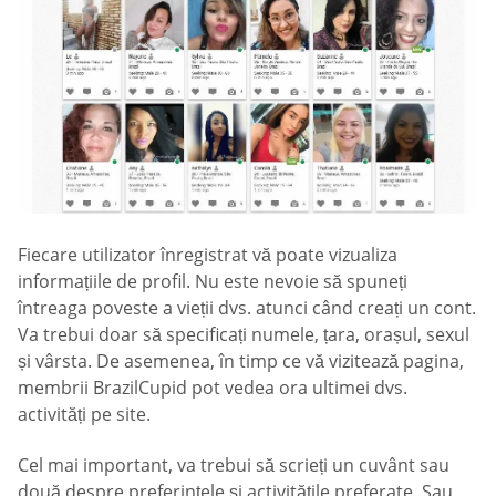
Fiecare utilizator înregistrat vă poate vizualiza
informațiile de profil. Nu este nevoie să spuneți
întreaga poveste a vieții dvs. atunci când creați un cont.
Va trebui doar să specificați numele, țara, orașul, sexul
și vârsta. De asemenea, în timp ce vă vizitează pagina,
membrii BrazilCupid pot vedea ora ultimei dvs.
activități pe site.
Cel mai important, va trebui să scrieți un cuvânt sau
două despre preferințele și activitățile preferate. Sau,