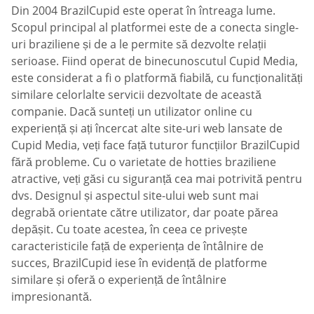
Din 2004 BrazilCupid este operat în întreaga lume.
Scopul principal al platformei este de a conecta single-
uri braziliene și de a le permite să dezvolte relații
serioase. Fiind operat de binecunoscutul Cupid Media,
este considerat a fi o platformă fiabilă, cu funcționalități
similare celorlalte servicii dezvoltate de această
companie. Dacă sunteți un utilizator online cu
experiență și ați încercat alte site-uri web lansate de
Cupid Media, veți face față tuturor funcțiilor BrazilCupid
fără probleme. Cu o varietate de hotties braziliene
atractive, veți găsi cu siguranță cea mai potrivită pentru
dvs. Designul și aspectul site-ului web sunt mai
degrabă orientate către utilizator, dar poate părea
depășit. Cu toate acestea, în ceea ce privește
caracteristicile față de experiența de întâlnire de
succes, BrazilCupid iese în evidență de platforme
similare și oferă o experiență de întâlnire
impresionantă.