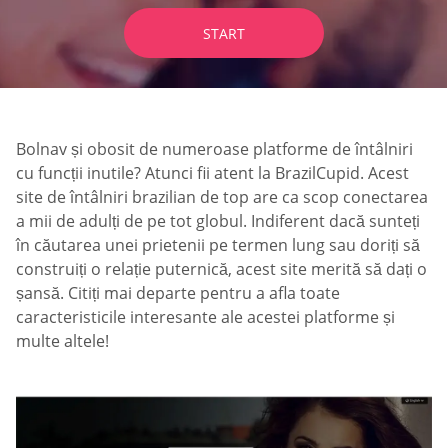
START
Bolnav și obosit de numeroase platforme de întâlniri
cu funcții inutile? Atunci fii atent la BrazilCupid. Acest
site de întâlniri brazilian de top are ca scop conectarea
a mii de adulți de pe tot globul. Indiferent dacă sunteți
în căutarea unei prietenii pe termen lung sau doriți să
construiți o relație puternică, acest site merită să dați o
șansă. Citiți mai departe pentru a afla toate
caracteristicile interesante ale acestei platforme și
multe altele!