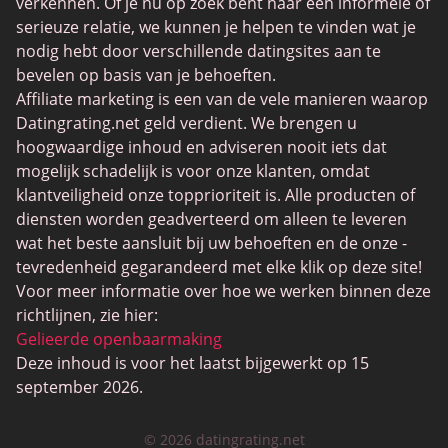
Trans Daten
verkennen. Of je nu op zoek bent naar een informele of
serieuze relatie, we kunnen je helpen te vinden wat je
Senior Datingsites
nodig hebt door verschillende datingsites aan te
MijnLOL
bevelen op basis van je behoeften.
Affiliate marketing is een van de vele manieren waarop
Gay Dating
Datingrating.net geld verdient. We brengen u
Lesbische Dating
hoogwaardige inhoud en adviseren nooit iets dat
mogelijk schadelijk is voor onze klanten, omdat
Black Dating Sites
klantveiligheid onze topprioriteit is. Alle producten of
SugarDaddyMeet
diensten worden geadverteerd om alleen te leveren
wat het beste aansluit bij uw behoeften en de onze -
LatinAmericanCupid
tevredenheid gegarandeerd met elke klik op deze site!
CatholicMatch
Voor meer informatie over hoe we werken binnen deze
richtlijnen, zie hier:
Gelieerde openbaarmaking
Deze inhoud is voor het laatst bijgewerkt op 15
september 2026.
© 2026 datingrating.net