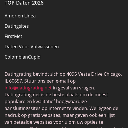
TOP Daten 2026
Amor en Linea
Datingsites
FirstMet
Daten Voor Volwassenen
ColombianCupid
BBW Dating
Datingrating bevindt zich op 4095 Vesta Drive Chicago,
MeetMindful
IL 60657. Stuur ons een e-mail op
BDSM Dating
info@datingrating.net
in geval van vragen.
Datingrating.net is de beste plaats om de meest
BBPeopleMeet
populaire en kwalitatief hoogwaardige
Sugar Daddy-sites
aansluitingssites op internet te vinden. We leggen de
nadruk op gratis websites, maar geven ook een lijst
JPeopleMeet
van betaalde websites voor u om uw opties te