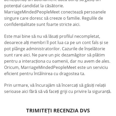
potențial candidat la căsătorie.
MarriageMindedPeopleMeet conectează persoanele
singure care doresc să creeze o familie. Regulile de
confidențialitate sunt foarte stricte aici.
Este mai bine să nu vă lăsați profilul necompletat,
deoarece alți membri îl pot lua ca pe un cont fals și se
pot plânge administratorilor. Cazurile de înșelătorie
sunt rare aici. Ne pare un pic dezamăgitor să plătim
pentru a interacționa cu oamenii, dar nu avem de ales.
Oricum, MarriageMindedPeopleMeet este un serviciu
eficient pentru întâlnirea cu dragostea ta.
Prin urmare, vă încurajăm să încercați să găsiți relații
serioase aici fără să vă faceți griji cu privire la siguranță.
TRIMITEȚI RECENZIA DVS