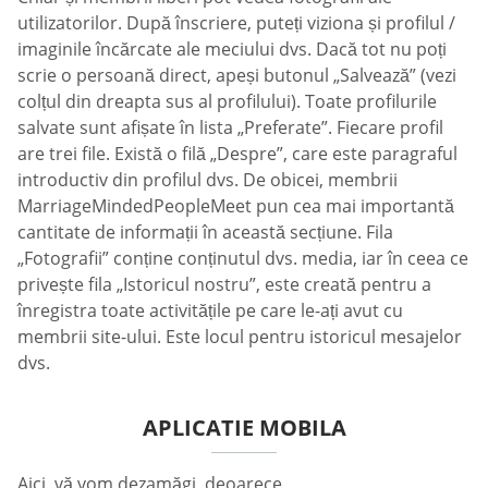
utilizatorilor. După înscriere, puteți viziona și profilul /
imaginile încărcate ale meciului dvs. Dacă tot nu poți
scrie o persoană direct, apeși butonul „Salvează” (vezi
colțul din dreapta sus al profilului). Toate profilurile
salvate sunt afișate în lista „Preferate”. Fiecare profil
are trei file. Există o filă „Despre”, care este paragraful
introductiv din profilul dvs. De obicei, membrii
MarriageMindedPeopleMeet pun cea mai importantă
cantitate de informații în această secțiune. Fila
„Fotografii” conține conținutul dvs. media, iar în ceea ce
privește fila „Istoricul nostru”, este creată pentru a
înregistra toate activitățile pe care le-ați avut cu
membrii site-ului. Este locul pentru istoricul mesajelor
dvs.
APLICATIE MOBILA
Aici, vă vom dezamăgi, deoarece