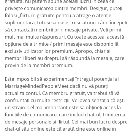
gratuită, nu putem spune același lucru în ceea ce
privește comunicarea dintre membri. Desigur, puteți
folosi „flirturi” gratuite pentru a atrage o atenție
suplimentară, totuși șansele cresc atunci când începeți
să contactați membrii prin mesaje private. Veți primi
mult mai multe răspunsuri. Cu toate acestea, această
opțiune de a trimite / primi mesaje este disponibilă
exclusiv utilizatorilor premium. Apropo, chiar și
membrii liberi au dreptul să răspundă la mesaje, care
provin de la membri premium.
Este imposibil să experimentați întregul potențial al
MarriageMindedPeopleMeet dacă nu vă puteți
actualiza contul. Ca membru gratuit, va trebui să vă
confruntați cu multe restricții. Vei avea senzația că ești
un străin. Cel mai important este să obțineți acces la
funcțiile de comunicare, care includ chat-ul, trimiterea
de mesaje personale și flirtul. Cel mai bun lucru despre
chat-ul său online este că arată cine este online în