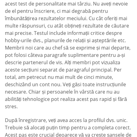
acest test de personalitate mai târziu. Nu aveți nevoie
de el pentru înscriere, ci mai degrabă pentru
îmbunătățirea rezultatelor meciului. Cu cât oferiți mai
multe răspunsuri, cu atât obțineți rezultate de căutare
mai precise. Testul include informații critice despre
hobby-urile dvs., planurile de relații și așteptările etc.
Membrii noi care au chef să se exprime și mai departe,
pot folosi câteva paragrafe suplimentare pentru a-și
descrie partenerul de vis. Alți membri pot vizualiza
aceste secțiuni separat de paragraful principal. Per
total, am petrecut nu mai mult de cinci minute,
deschizând un cont nou. Veți găsi toate instrucțiunile
necesare. Chiar și persoanele în vârstă care nu au
abilități tehnologice pot realiza acest pas rapid și fără
stres.
După înregistrare, veți avea acces la profilul dvs. unic.
Trebuie să alocați puțin timp pentru a completa corect.
Acest pas este crucial deoarece vă va crește șansele de