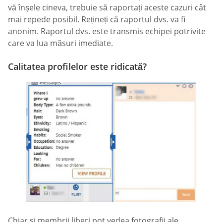
vă înșele cineva, trebuie să raportați aceste cazuri cât
mai repede posibil. Rețineți că raportul dvs. va fi
anonim. Raportul dvs. este transmis echipei potrivite
care va lua măsuri imediate.
Calitatea profilelor este ridicată?
Chiar și membrii liberi pot vedea fotografii ale