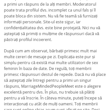
a primi un răspuns de la alți membri. Moderatorul
poate trata profilul dvs. incomplet ca unul fals și îl
poate bloca din sistem. Nu vă fie teamă să furnizați
informații personale. Site-ul este sigur, iar
confidențialitatea dvs. este bine protejată. Nici nu vă
așteptați să primiți o mulțime de răspunsuri dacă vă
păstrați profilul incoerent.
După cum am observat, bărbații primesc mult mai
multe cereri de mesaje pe zi. Explicația este pur și
simplu pentru că există mai multe utilizatori de sex
feminin în baza de date. De regulă, toți membrii
primesc răspunsuri destul de repede. Dacă nu vă place
să așteptați zile întregi pentru a primi un singur
răspuns, MarriageMindedPeopleMeet este o alegere
excelentă pentru dvs. În plus, nu trebuie să plătiți
pentru a vă înscrie. În câteva minute, puteți începe să
interacționați cu atât de mulți oameni. Toți membrii
care sunt online chiar acum sunt afișați pe site. Deci,