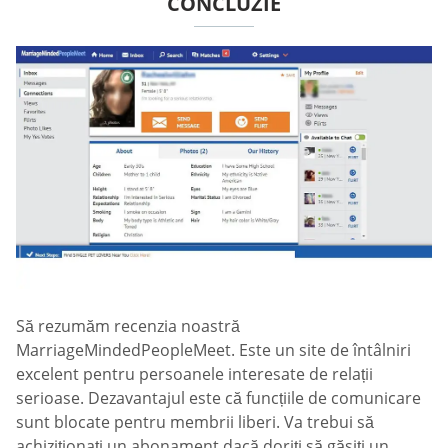
CONCLUZIE
Să rezumăm recenzia noastră
MarriageMindedPeopleMeet. Este un site de întâlniri
excelent pentru persoanele interesate de relații
serioase. Dezavantajul este că funcțiile de comunicare
sunt blocate pentru membrii liberi. Va trebui să
achiziționați un abonament dacă doriți să găsiți un