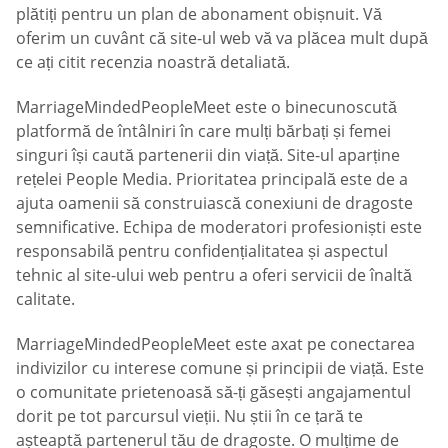
plătiți pentru un plan de abonament obișnuit. Vă
oferim un cuvânt că site-ul web vă va plăcea mult după
ce ați citit recenzia noastră detaliată.
MarriageMindedPeopleMeet este o binecunoscută
platformă de întâlniri în care mulți bărbați și femei
singuri își caută partenerii din viață. Site-ul aparține
rețelei People Media. Prioritatea principală este de a
ajuta oamenii să construiască conexiuni de dragoste
semnificative. Echipa de moderatori profesioniști este
responsabilă pentru confidențialitatea și aspectul
tehnic al site-ului web pentru a oferi servicii de înaltă
calitate.
MarriageMindedPeopleMeet este axat pe conectarea
indivizilor cu interese comune și principii de viață. Este
o comunitate prietenoasă să-ți găsești angajamentul
dorit pe tot parcursul vieții. Nu știi în ce țară te
așteaptă partenerul tău de dragoste. O mulțime de