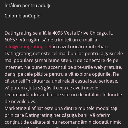
Întâlniri pentru adulți
ColombianCupid
BBW întâlniri
Datingrating se află la 4095 Vesta Drive Chicago, IL
MeetMindful
60657. Vă rugăm să ne trimiteți un e-mail la
Întâlniri BDSM
info@datingrating.net
în cazul oricăror întrebări.
Datingrating.net este cel mai bun loc pentru a găsi cele
BBPeopleMeet
mai populare și mai bune site-uri de conectare de pe
Site-uri Sugar Daddy
internet. Ne punem accentul pe site-urile web gratuite,
dar și pe cele plătite pentru a vă explora opțiunile. Fie
JPeopleMeet
că sunteți în căutarea unei relații casual sau serioase,
Întâlniri trans
vă putem ajuta să găsiți ceea ce aveți nevoie
recomandându-vă diferite site-uri de întâlniri în funcție
Întâlniri pentru seniori
de nevoile dvs.
MyLOL
Marketingul afiliat este una dintre multele modalități
prin care Datingrating.net câștigă bani. Vă oferim
Întâlniri gay
conținut de calitate și nu recomandăm niciodată nimic