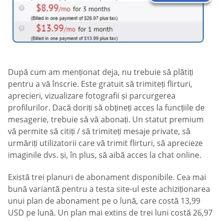
După cum am menționat deja, nu trebuie să plătiți
pentru a vă înscrie. Este gratuit să trimiteți flirturi,
aprecieri, vizualizare fotografii și parcurgerea
profilurilor. Dacă doriți să obțineți acces la funcțiile de
mesagerie, trebuie să vă abonați. Un statut premium
vă permite să citiți / să trimiteți mesaje private, să
urmăriți utilizatorii care vă trimit flirturi, să aprecieze
imaginile dvs. și, în plus, să aibă acces la chat online.
Există trei planuri de abonament disponibile. Cea mai
bună variantă pentru a testa site-ul este achiziționarea
unui plan de abonament pe o lună, care costă 13,99
USD pe lună. Un plan mai extins de trei luni costă 26,97