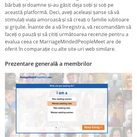
bărbați și doamne și-au găsit deja soții și soți pe
această platformă. Deci, aveți aceleași șanse să vă
stimulați viața amoroasă și să creați o familie iubitoare
și grijulie. Înainte de a vă înregistra, vă recomandăm să
faceți o pauză și să citiți următoarea recenzie pentru a
evalua ceea ce MarriageMindedPeopleMeet are de
oferit în comparație cu alte site-uri web similare.
Prezentare generală a membrilor