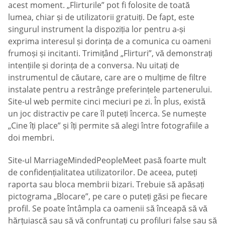
acest moment. „Flirturile” pot fi folosite de toată
lumea, chiar și de utilizatorii gratuiți. De fapt, este
singurul instrument la dispoziția lor pentru a-și
exprima interesul și dorința de a comunica cu oameni
frumoși și incitanti. Trimițând „Flirturi”, vă demonstrați
intențiile și dorința de a conversa. Nu uitați de
instrumentul de căutare, care are o mulțime de filtre
instalate pentru a restrânge preferințele partenerului.
Site-ul web permite cinci meciuri pe zi. În plus, există
un joc distractiv pe care îl puteți încerca. Se numește
„Cine îți place” și îți permite să alegi între fotografiile a
doi membri.
Site-ul MarriageMindedPeopleMeet pasă foarte mult
de confidențialitatea utilizatorilor. De aceea, puteți
raporta sau bloca membrii bizari. Trebuie să apăsați
pictograma „Blocare”, pe care o puteți găsi pe fiecare
profil. Se poate întâmpla ca oamenii să înceapă să vă
hărțuiască sau să vă confruntați cu profiluri false sau să