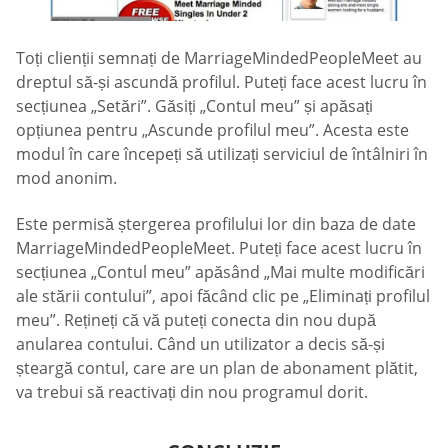
Toți clienții semnați de MarriageMindedPeopleMeet au
dreptul să-și ascundă profilul. Puteți face acest lucru în
secțiunea „Setări”. Găsiți „Contul meu” și apăsați
opțiunea pentru „Ascunde profilul meu”. Acesta este
modul în care începeți să utilizați serviciul de întâlniri în
mod anonim.
Este permisă ștergerea profilului lor din baza de date
MarriageMindedPeopleMeet. Puteți face acest lucru în
secțiunea „Contul meu” apăsând „Mai multe modificări
ale stării contului”, apoi făcând clic pe „Eliminați profilul
meu”. Rețineți că vă puteți conecta din nou după
anularea contului. Când un utilizator a decis să-și
șteargă contul, care are un plan de abonament plătit,
va trebui să reactivați din nou programul dorit.