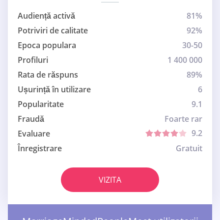
Audiență activă
81%
Potriviri de calitate
92%
Epoca populara
30-50
Profiluri
1 400 000
Rata de răspuns
89%
Ușurință în utilizare
6
Popularitate
9.1
Fraudă
Foarte rar
9.2
Evaluare
Înregistrare
Gratuit
VIZITA