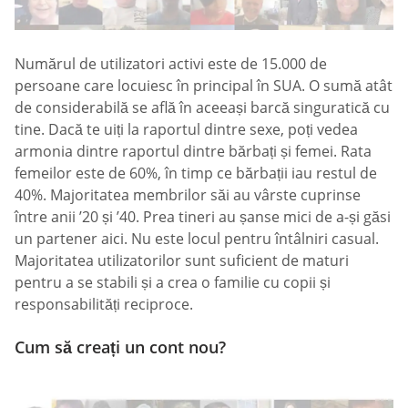
Numărul de utilizatori activi este de 15.000 de
persoane care locuiesc în principal în SUA. O sumă atât
de considerabilă se află în aceeași barcă singuratică cu
tine. Dacă te uiți la raportul dintre sexe, poți vedea
armonia dintre raportul dintre bărbați și femei. Rata
femeilor este de 60%, în timp ce bărbații iau restul de
40%. Majoritatea membrilor săi au vârste cuprinse
între anii ’20 și ’40. Prea tineri au șanse mici de a-și găsi
un partener aici. Nu este locul pentru întâlniri casual.
Majoritatea utilizatorilor sunt suficient de maturi
pentru a se stabili și a crea o familie cu copii și
responsabilități reciproce.
Cum să creați un cont nou?