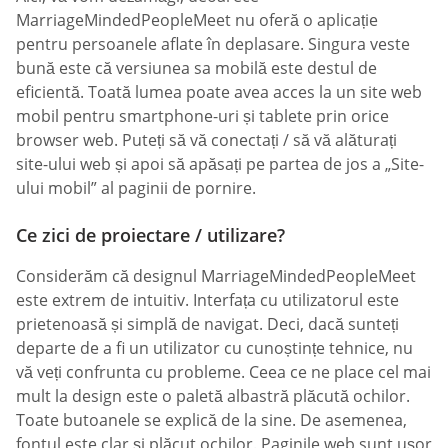
MarriageMindedPeopleMeet nu oferă o aplicație
pentru persoanele aflate în deplasare. Singura veste
bună este că versiunea sa mobilă este destul de
eficientă. Toată lumea poate avea acces la un site web
mobil pentru smartphone-uri și tablete prin orice
browser web. Puteți să vă conectați / să vă alăturați
site-ului web și apoi să apăsați pe partea de jos a „Site-
ului mobil” al paginii de pornire.
Ce zici de proiectare / utilizare?
Considerăm că designul MarriageMindedPeopleMeet
este extrem de intuitiv. Interfața cu utilizatorul este
prietenoasă și simplă de navigat. Deci, dacă sunteți
departe de a fi un utilizator cu cunoștințe tehnice, nu
vă veți confrunta cu probleme. Ceea ce ne place cel mai
mult la design este o paletă albastră plăcută ochilor.
Toate butoanele se explică de la sine. De asemenea,
fontul este clar și plăcut ochilor. Paginile web sunt ușor