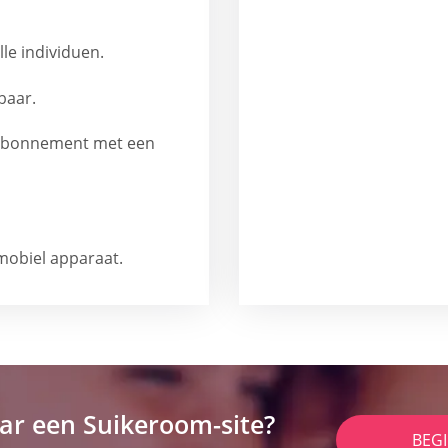
lle individuen.
baar.
en abonnement met een
mobiel apparaat.
ar een Suikeroom-site?
BEG