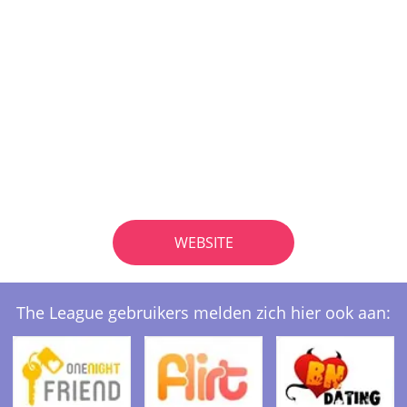
WEBSITE
The League gebruikers melden zich hier ook aan: