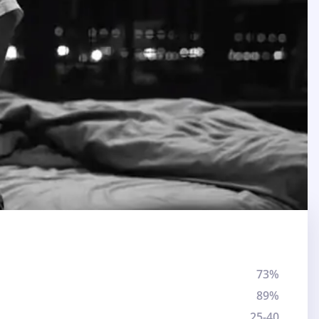
73%
89%
25-40