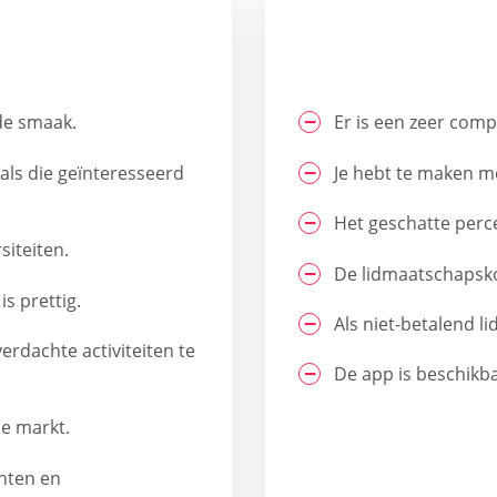
de smaak.
Er is een zeer compe
als die geïnteresseerd
Je hebt te maken me
Het geschatte perc
siteiten.
De lidmaatschapsko
s prettig.
Als niet-betalend lid
erdachte activiteiten te
De app is beschikba
de markt.
nten en