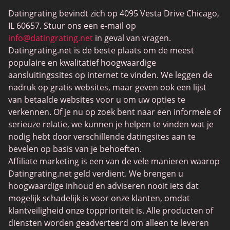
BBW Dating
Datingrating bevindt zich op 4095 Vesta Drive Chicago,
MeetMindful
IL 60657. Stuur ons een e-mail op
BDSM Dating
info@datingrating.net
in geval van vragen.
Datingrating.net is de beste plaats om de meest
BBPeopleMeet
populaire en kwalitatief hoogwaardige
Sugar Daddy-sites
aansluitingssites op internet te vinden. We leggen de
nadruk op gratis websites, maar geven ook een lijst
JPeopleMeet
van betaalde websites voor u om uw opties te
Trans Daten
verkennen. Of je nu op zoek bent naar een informele of
serieuze relatie, we kunnen je helpen te vinden wat je
Senior Datingsites
nodig hebt door verschillende datingsites aan te
MijnLOL
bevelen op basis van je behoeften.
Affiliate marketing is een van de vele manieren waarop
Gay Dating
Datingrating.net geld verdient. We brengen u
Lesbische Dating
hoogwaardige inhoud en adviseren nooit iets dat
mogelijk schadelijk is voor onze klanten, omdat
Black Dating Sites
klantveiligheid onze topprioriteit is. Alle producten of
SugarDaddyMeet
diensten worden geadverteerd om alleen te leveren