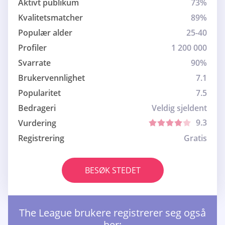
Aktivt publikum
73%
Kvalitetsmatcher
89%
Populær alder
25-40
Profiler
1 200 000
Svarrate
90%
Brukervennlighet
7.1
Popularitet
7.5
Bedrageri
Veldig sjeldent
9.3
Vurdering
Registrering
Gratis
BESØK STEDET
The League brukere registrerer seg også
her: