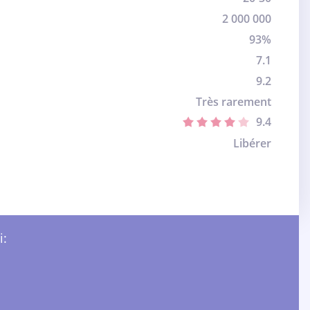
2 000 000
93%
7.1
9.2
Très rarement
9.4
Libérer
i: