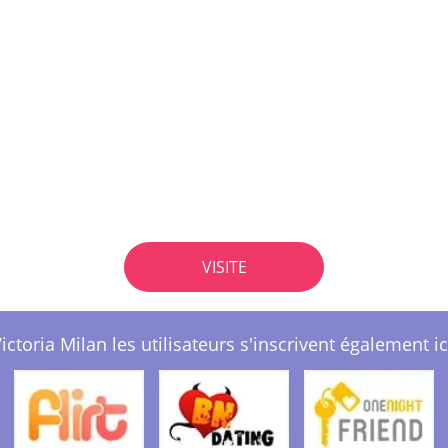
VISITE
ictoria Milan les utilisateurs s'inscrivent également ic