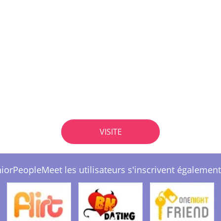
VISITE
iorPeopleMeet les utilisateurs s'inscrivent également 