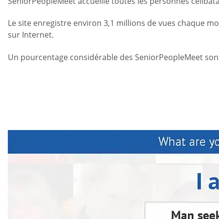
SeniorPeopleMeet accueille toutes les personnes célibata
Le site enregistre environ 3,1 millions de vues chaque m
sur Internet.
Un pourcentage considérable des SeniorPeopleMeet sont 