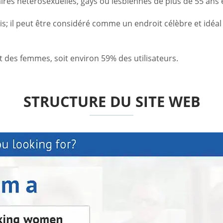
ires hétérosexuelles, gays ou lesbiennes de plus de 55 ans 
ois; il peut être considéré comme un endroit célèbre et idé
des femmes, soit environ 59% des utilisateurs.
STRUCTURE DU SITE WEB