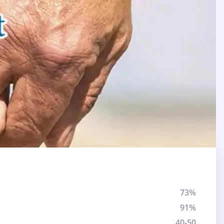
73%
91%
40-50