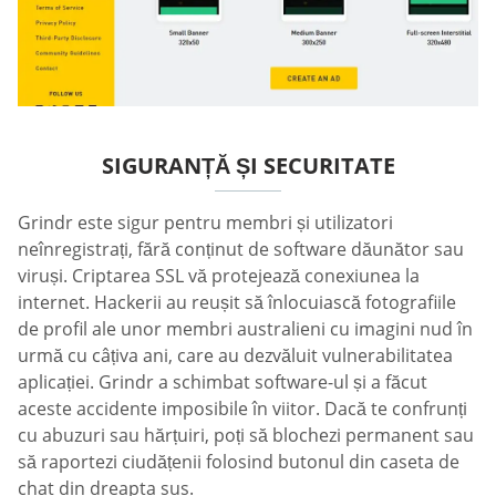
SIGURANȚĂ ȘI SECURITATE
Grindr este sigur pentru membri și utilizatori
neînregistrați, fără conținut de software dăunător sau
viruși. Criptarea SSL vă protejează conexiunea la
internet. Hackerii au reușit să înlocuiască fotografiile
de profil ale unor membri australieni cu imagini nud în
urmă cu câțiva ani, care au dezvăluit vulnerabilitatea
aplicației. Grindr a schimbat software-ul și a făcut
aceste accidente imposibile în viitor. Dacă te confrunți
cu abuzuri sau hărțuiri, poți să blochezi permanent sau
să raportezi ciudățenii folosind butonul din caseta de
chat din dreapta sus.