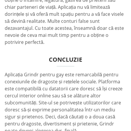
obține o întâlnire, legătura, găsirea de prieteni sau
chiar parteneri de viață. Aplicația nu vă limitează
dorințele și vă oferă mult spațiu pentru a vă face visele
să devină realitate. Multe conturi false sunt
dezavantajul. Cu toate acestea, înseamnă doar că este
nevoie de ceva mai mult timp pentru a obține o
potrivire perfectă.
CONCLUZIE
Aplicația Grindr pentru gay este remarcabilă pentru
conexiunile de dragoste și rețelele sociale. Platforma
este compatibilă cu datatorii care doresc să își creeze
cercul interior online sau să se alăture altor
subcomunități. Site-ul se potrivește utilizatorilor care
doresc să-și exprime personalitatea într-un mediu
sigur și prietenos. Deci, dacă căutați o a doua casă
pentru dragoste, divertisment și prietenie, Grindr
poate deveni alegerea dvs. finală.