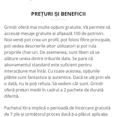
PREȚURI ȘI BENEFICII
Grindr oferă mai multe opțiuni gratuite. Vă permite să
accesați mesaje gratuite și afișează 100 de potriviri.
Noii veniți pot crea un profil, pot folosi filtre principale,
pot vedea descrierile altor utilizatori și pot rula
propriile chat-uri. De asemenea, sunt liberi să se
alăture uneia dintre triburile date. Se pare că
abonamentul standard este suficient pentru
interacțiune mai întâi. Cu toate acestea, opțiunile
plătite sunt fantastice și autentice. Dacă te uiți prin ele
o dată, nu le poți refuza. Să vedem cât sunt. Grindr
oferă prețuri medii în cadrul a 2 pachete de durată
diferită.
Pachetul Xtra implică o perioadă de încercare gratuită
de 7 zile și următorul proces dacă ți-a plăcut aplicația