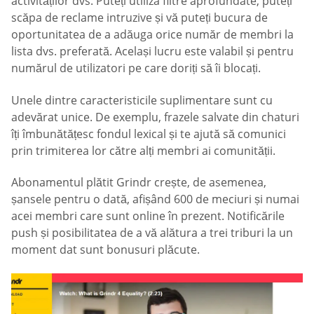
activităților dvs. Puteți utiliza filtre aprofundate, puteți
scăpa de reclame intruzive și vă puteți bucura de
oportunitatea de a adăuga orice număr de membri la
lista dvs. preferată. Același lucru este valabil și pentru
numărul de utilizatori pe care doriți să îi blocați.
Unele dintre caracteristicile suplimentare sunt cu
adevărat unice. De exemplu, frazele salvate din chaturi
îți îmbunătățesc fondul lexical și te ajută să comunici
prin trimiterea lor către alți membri ai comunității.
Abonamentul plătit Grindr crește, de asemenea,
șansele pentru o dată, afișând 600 de meciuri și numai
acei membri care sunt online în prezent. Notificările
push și posibilitatea de a vă alătura a trei triburi la un
moment dat sunt bonusuri plăcute.