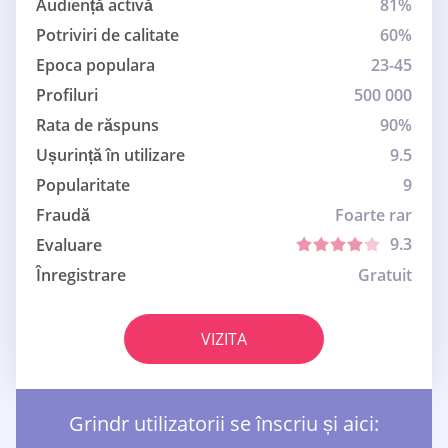
Audiență activă
81%
Potriviri de calitate
60%
Epoca populara
23-45
Profiluri
500 000
Rata de răspuns
90%
Ușurință în utilizare
9.5
Popularitate
9
Fraudă
Foarte rar
9.3
Evaluare
Înregistrare
Gratuit
VIZITA
Grindr utilizatorii se înscriu și aici: