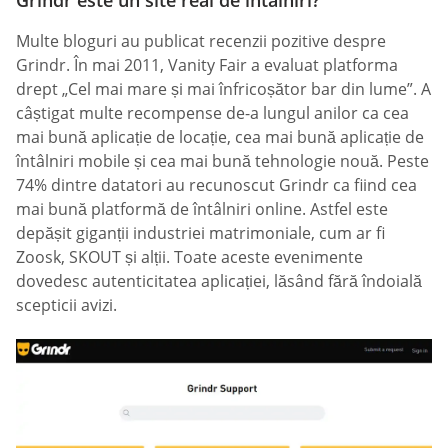
Grindr este un site real de întâlniri?
Multe bloguri au publicat recenzii pozitive despre
Grindr. În mai 2011, Vanity Fair a evaluat platforma
drept „Cel mai mare și mai înfricoșător bar din lume”. A
câștigat multe recompense de-a lungul anilor ca cea
mai bună aplicație de locație, cea mai bună aplicație de
întâlniri mobile și cea mai bună tehnologie nouă. Peste
74% dintre datatori au recunoscut Grindr ca fiind cea
mai bună platformă de întâlniri online. Astfel este
depășit giganții industriei matrimoniale, cum ar fi
Zoosk, SKOUT și alții. Toate aceste evenimente
dovedesc autenticitatea aplicației, lăsând fără îndoială
scepticii avizi.