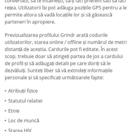
conversezi, să te întâlnești, să-ți faci prieteni sau să faci
rețea. Utilizatorii își pot adăuga pozițiile GPS pentru a le
permite altora să vadă locațiile lor și să găsească
parteneri în apropiere.
Previzualizarea profilului Grindr arată codurile
utilizatorilor, starea online / offline și numărul de metri
distanță de aceștia. Cardurile pot fi editate. În acest
scop, trebuie doar să atingeți partea de jos a cardului
de profil și să adăugați detalii pe care doriți să le
dezvăluiți. Sunteți liber să vă extindeți informațiile
personale și să specificați următoarele fapte:
Atribuții fizice
Statutul relatiei
Etnie
Loc de muncă
Starea HIV