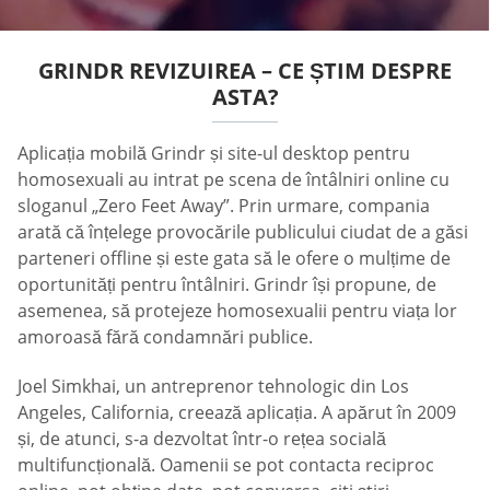
GRINDR REVIZUIREA – CE ȘTIM DESPRE
ASTA?
Aplicația mobilă Grindr și site-ul desktop pentru
homosexuali au intrat pe scena de întâlniri online cu
sloganul „Zero Feet Away”. Prin urmare, compania
arată că înțelege provocările publicului ciudat de a găsi
parteneri offline și este gata să le ofere o mulțime de
oportunități pentru întâlniri. Grindr își propune, de
asemenea, să protejeze homosexualii pentru viața lor
amoroasă fără condamnări publice.
Joel Simkhai, un antreprenor tehnologic din Los
Angeles, California, creează aplicația. A apărut în 2009
și, de atunci, s-a dezvoltat într-o rețea socială
multifuncțională. Oamenii se pot contacta reciproc