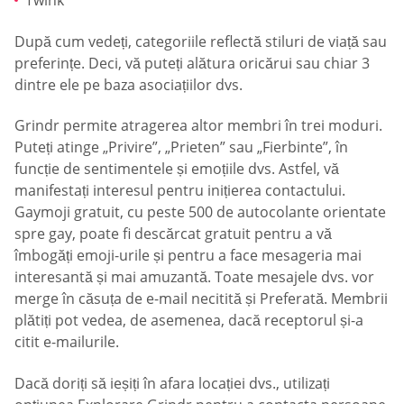
Twink
După cum vedeți, categoriile reflectă stiluri de viață sau
preferințe. Deci, vă puteți alătura oricărui sau chiar 3
dintre ele pe baza asociațiilor dvs.
Grindr permite atragerea altor membri în trei moduri.
Puteți atinge „Privire”, „Prieten” sau „Fierbinte”, în
funcție de sentimentele și emoțiile dvs. Astfel, vă
manifestați interesul pentru inițierea contactului.
Gaymoji gratuit, cu peste 500 de autocolante orientate
spre gay, poate fi descărcat gratuit pentru a vă
îmbogăți emoji-urile și pentru a face mesageria mai
interesantă și mai amuzantă. Toate mesajele dvs. vor
merge în căsuța de e-mail necitită și Preferată. Membrii
plătiți pot vedea, de asemenea, dacă receptorul și-a
citit e-mailurile.
Dacă doriți să ieșiți în afara locației dvs., utilizați