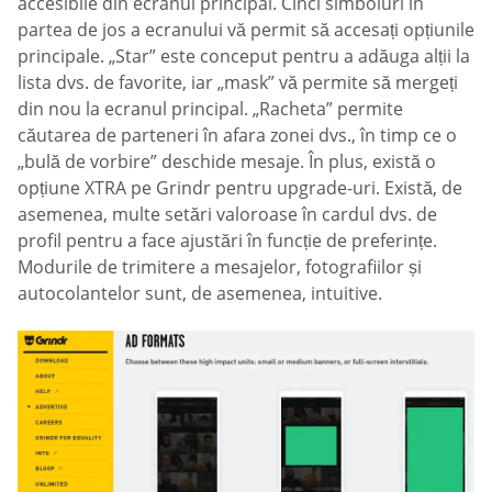
accesibile din ecranul principal. Cinci simboluri în
partea de jos a ecranului vă permit să accesați opțiunile
principale. „Star” este conceput pentru a adăuga alții la
lista dvs. de favorite, iar „mask” vă permite să mergeți
din nou la ecranul principal. „Racheta” permite
căutarea de parteneri în afara zonei dvs., în timp ce o
„bulă de vorbire” deschide mesaje. În plus, există o
opțiune XTRA pe Grindr pentru upgrade-uri. Există, de
asemenea, multe setări valoroase în cardul dvs. de
profil pentru a face ajustări în funcție de preferințe.
Modurile de trimitere a mesajelor, fotografiilor și
autocolantelor sunt, de asemenea, intuitive.