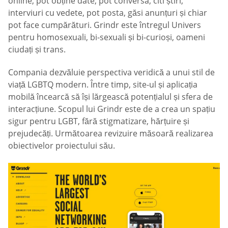
online, pot obține date, pot conversa, citi știri,
interviuri cu vedete, pot posta, găsi anunțuri și chiar
pot face cumpărături. Grindr este întregul Univers
pentru homosexuali, bi-sexuali și bi-curioși, oameni
ciudați și trans.
Compania dezvăluie perspectiva veridică a unui stil de
viață LGBTQ modern. Între timp, site-ul și aplicația
mobilă încearcă să își lărgească potențialul și sfera de
interacțiune. Scopul lui Grindr este de a crea un spațiu
sigur pentru LGBT, fără stigmatizare, hărțuire și
prejudecăți. Următoarea revizuire măsoară realizarea
obiectivelor proiectului său.