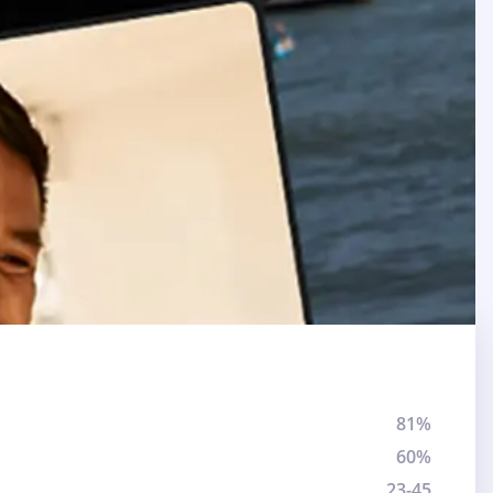
81%
60%
23-45