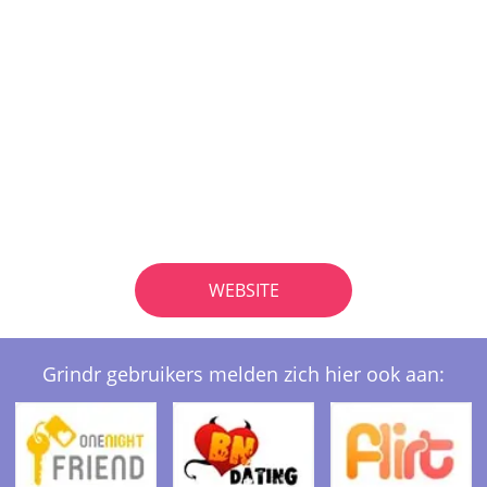
WEBSITE
Grindr gebruikers melden zich hier ook aan: