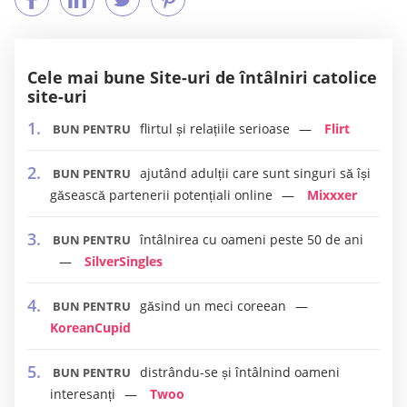
Cele mai bune Site-uri de întâlniri catolice
site-uri
flirtul și relațiile serioase
Flirt
BUN PENTRU
ajutând adulții care sunt singuri să își
BUN PENTRU
găsească partenerii potențiali online
Mixxxer
întâlnirea cu oameni peste 50 de ani
BUN PENTRU
SilverSingles
găsind un meci coreean
BUN PENTRU
KoreanCupid
distrându-se și întâlnind oameni
BUN PENTRU
interesanți
Twoo