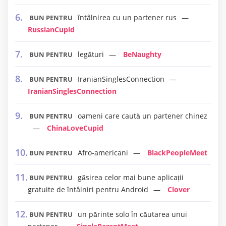
întâlnirea cu un partener rus
BUN PENTRU
RussianCupid
legături
BeNaughty
BUN PENTRU
IranianSinglesConnection
BUN PENTRU
IranianSinglesConnection
oameni care caută un partener chinez
BUN PENTRU
ChinaLoveCupid
Afro-americani
BlackPeopleMeet
BUN PENTRU
găsirea celor mai bune aplicații
BUN PENTRU
gratuite de întâlniri pentru Android
Clover
un părinte solo în căutarea unui
BUN PENTRU