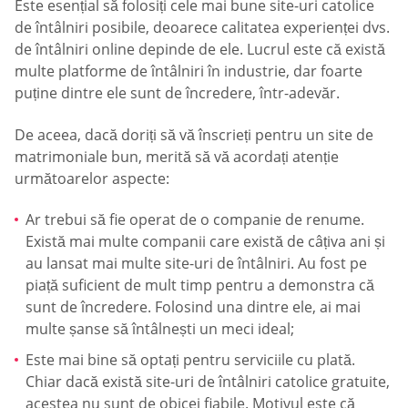
Este esențial să folosiți cele mai bune site-uri catolice
de întâlniri posibile, deoarece calitatea experienței dvs.
de întâlniri online depinde de ele. Lucrul este că există
multe platforme de întâlniri în industrie, dar foarte
puține dintre ele sunt de încredere, într-adevăr.
De aceea, dacă doriți să vă înscrieți pentru un site de
matrimoniale bun, merită să vă acordați atenție
următoarelor aspecte:
Ar trebui să fie operat de o companie de renume.
Există mai multe companii care există de câțiva ani și
au lansat mai multe site-uri de întâlniri. Au fost pe
piață suficient de mult timp pentru a demonstra că
sunt de încredere. Folosind una dintre ele, ai mai
multe șanse să întâlnești un meci ideal;
Este mai bine să optați pentru serviciile cu plată.
Chiar dacă există site-uri de întâlniri catolice gratuite,
acestea nu sunt de obicei fiabile. Motivul este că