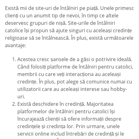
Există mii de site-uri de întâlniri pe piață. Unele primesc
clienți cu un anumit tip de nevoi, în timp ce altele
deservesc grupuri de nișă. Site-urile de întâlniri
catolice își propun să ajute singuri cu aceleași credințe
religioase să se întâlnească. În plus, există următoarele
avantaje:
Acestea cresc șansele de a găsi o potrivire ideală.
Când folosiți platforme de întâlniri pentru catolici,
membrii cu care veți interacționa au aceleași
credințe. În plus, pot alege să comunice numai cu
utilizatorii care au aceleași interese sau hobby-
uri.
Există deschidere în credință. Majoritatea
platformelor de întâlniri pentru catolici își
încurajează clienții să ofere informații despre
credințele și credința lor. Prin urmare, unele
servicii online includ întrebări de credință și le