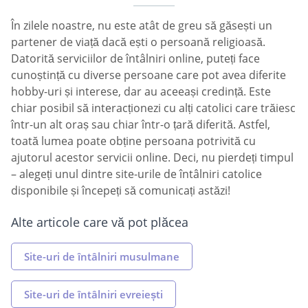
În zilele noastre, nu este atât de greu să găsești un
partener de viață dacă ești o persoană religioasă.
Datorită serviciilor de întâlniri online, puteți face
cunoștință cu diverse persoane care pot avea diferite
hobby-uri și interese, dar au aceeași credință. Este
chiar posibil să interacționezi cu alți catolici care trăiesc
într-un alt oraș sau chiar într-o țară diferită. Astfel,
toată lumea poate obține persoana potrivită cu
ajutorul acestor servicii online. Deci, nu pierdeți timpul
– alegeți unul dintre site-urile de întâlniri catolice
disponibile și începeți să comunicați astăzi!
Alte articole care vă pot plăcea
Site-uri de întâlniri musulmane
Site-uri de întâlniri evreiești