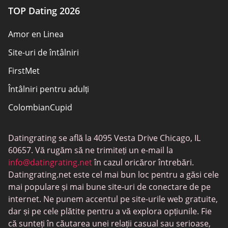
TOP Dating 2026
Amor en Linea
Site-uri de întâlniri
FirstMet
Întâlniri pentru adulți
ColombianCupid
BBW întâlniri
Datingrating se află la 4095 Vesta Drive Chicago, IL
MeetMindful
60657. Vă rugăm să ne trimiteți un e-mail la
Întâlniri BDSM
info@datingrating.net
în cazul oricăror întrebări.
Datingrating.net este cel mai bun loc pentru a găsi cele
BBPeopleMeet
mai populare și mai bune site-uri de conectare de pe
Site-uri Sugar Daddy
internet. Ne punem accentul pe site-urile web gratuite,
dar și pe cele plătite pentru a vă explora opțiunile. Fie
JPeopleMeet
că sunteți în căutarea unei relații casual sau serioase,