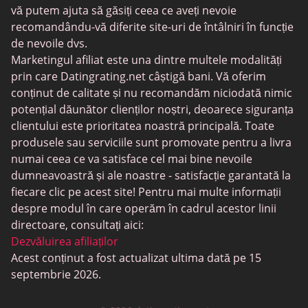
Întâlniri trans
vă putem ajuta să găsiți ceea ce aveți nevoie
recomandându-vă diferite site-uri de întâlniri în funcție
Întâlniri pentru seniori
de nevoile dvs.
MyLOL
Marketingul afiliat este una dintre multele modalități
prin care Datingrating.net câștigă bani. Vă oferim
Întâlniri gay
conținut de calitate și nu recomandăm niciodată nimic
Întâlniri lesbiene
potențial dăunător clienților noștri, deoarece siguranța
clientului este prioritatea noastră principală. Toate
Site-uri de întâlniri negre
produsele sau serviciile sunt promovate pentru a livra
SugarDaddyMeet
numai ceea ce va satisface cel mai bine nevoile
dumneavoastră și ale noastre - satisfacție garantată la
LatinAmericanCupid
fiecare clic pe acest site! Pentru mai multe informații
CatholicMatch
despre modul în care operăm în cadrul acestor linii
directoare, consultați aici:
Dezvăluirea afiliaților
Acest conținut a fost actualizat ultima dată pe 15
septembrie 2026.