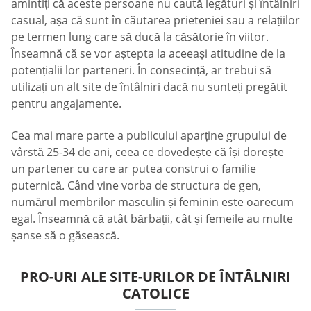
amintiți că aceste persoane nu caută legături și întâlniri
casual, așa că sunt în căutarea prieteniei sau a relațiilor
pe termen lung care să ducă la căsătorie în viitor.
Înseamnă că se vor aștepta la aceeași atitudine de la
potențialii lor parteneri. În consecință, ar trebui să
utilizați un alt site de întâlniri dacă nu sunteți pregătit
pentru angajamente.
Cea mai mare parte a publicului aparține grupului de
vârstă 25-34 de ani, ceea ce dovedește că își dorește
un partener cu care ar putea construi o familie
puternică. Când vine vorba de structura de gen,
numărul membrilor masculin și feminin este oarecum
egal. Înseamnă că atât bărbații, cât și femeile au multe
șanse să o găsească.
PRO-URI ALE SITE-URILOR DE ÎNTÂLNIRI
CATOLICE