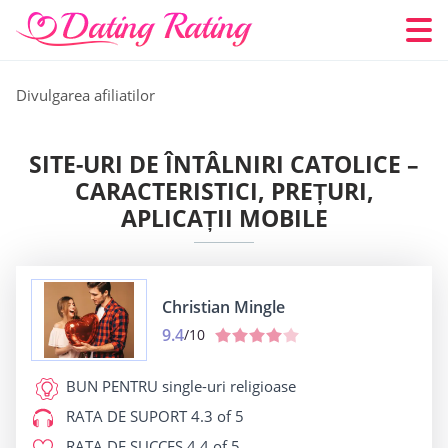
Divulgarea afiliatilor
SITE-URI DE ÎNTÂLNIRI CATOLICE –
CARACTERISTICI, PREȚURI,
APLICAȚII MOBILE
Christian Mingle
9.4
/10
BUN PENTRU
single-uri religioase
RATA DE SUPORT
4.3 of 5
RATA DE SUCCES
4.4 of 5