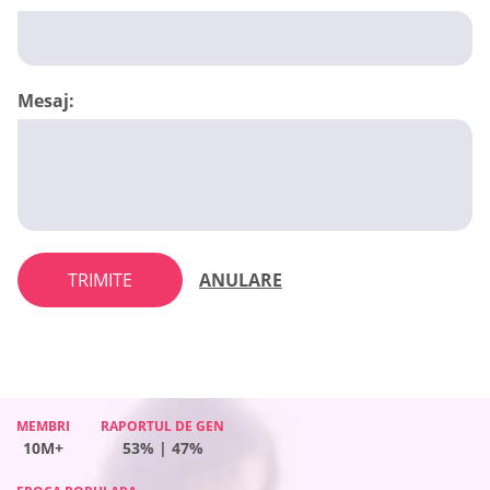
Mesaj:
TRIMITE
ANULARE
MEMBRI
MEMBRI
RAPORTUL DE GEN
RAPORTUL DE GEN
MEMBRI
RAPORTUL DE GEN
MEMBRI
RAPORTUL DE GEN
10M+
10M+
53% | 47%
52% | 48%
10M+
65% | 35%
10M+
56% | 44%