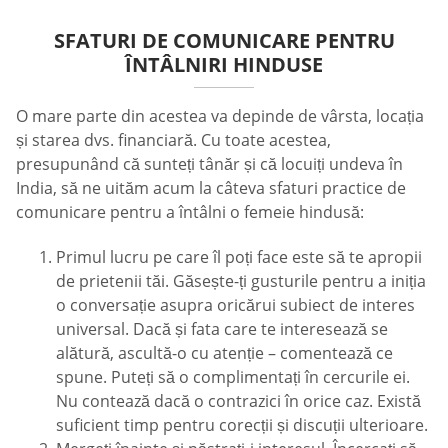
SFATURI DE COMUNICARE PENTRU
ÎNTÂLNIRI HINDUSE
O mare parte din acestea va depinde de vârsta, locația
și starea dvs. financiară. Cu toate acestea,
presupunând că sunteți tânăr și că locuiți undeva în
India, să ne uităm acum la câteva sfaturi practice de
comunicare pentru a întâlni o femeie hindusă:
Primul lucru pe care îl poți face este să te apropii
de prietenii tăi. Găsește-ți gusturile pentru a iniția
o conversație asupra oricărui subiect de interes
universal. Dacă și fata care te interesează se
alătură, ascultă-o cu atenție – comentează ce
spune. Puteți să o complimentați în cercurile ei.
Nu contează dacă o contrazici în orice caz. Există
suficient timp pentru corecții și discuții ulterioare.