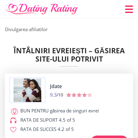
Divulgarea afiliatilor
ÎNTÂLNIRI EVREIEȘTI – GĂSIREA
SITE-ULUI POTRIVIT
Jdate
9.3
/10
BUN PENTRU
găsirea de singuri evrei
RATA DE SUPORT
4.5 of 5
RATA DE SUCCES
4.2 of 5