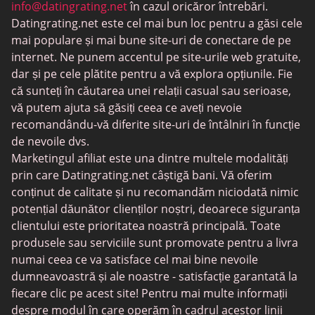
Întâlniri BDSM
info@datingrating.net
în cazul oricăror întrebări.
Datingrating.net este cel mai bun loc pentru a găsi cele
BBPeopleMeet
mai populare și mai bune site-uri de conectare de pe
Site-uri Sugar Daddy
internet. Ne punem accentul pe site-urile web gratuite,
dar și pe cele plătite pentru a vă explora opțiunile. Fie
JPeopleMeet
că sunteți în căutarea unei relații casual sau serioase,
Întâlniri trans
vă putem ajuta să găsiți ceea ce aveți nevoie
recomandându-vă diferite site-uri de întâlniri în funcție
Întâlniri pentru seniori
de nevoile dvs.
MyLOL
Marketingul afiliat este una dintre multele modalități
prin care Datingrating.net câștigă bani. Vă oferim
Întâlniri gay
conținut de calitate și nu recomandăm niciodată nimic
Întâlniri lesbiene
potențial dăunător clienților noștri, deoarece siguranța
clientului este prioritatea noastră principală. Toate
Site-uri de întâlniri negre
produsele sau serviciile sunt promovate pentru a livra
SugarDaddyMeet
numai ceea ce va satisface cel mai bine nevoile
dumneavoastră și ale noastre - satisfacție garantată la
LatinAmericanCupid
fiecare clic pe acest site! Pentru mai multe informații
CatholicMatch
despre modul în care operăm în cadrul acestor linii