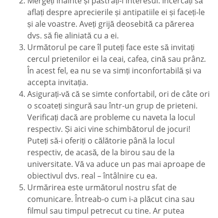
Mergeți înainte și păstrați-i interesul. Încercați să
aflați despre aprecierile și antipatiile ei și faceți-le
și ale voastre. Aveți grijă deosebită ca părerea
dvs. să fie aliniată cu a ei.
Următorul pe care îl puteți face este să invitați
cercul prietenilor ei la ceai, cafea, cină sau prânz.
În acest fel, ea nu se va simți inconfortabilă și va
accepta invitația.
Asigurați-vă că se simte confortabil, ori de câte ori
o scoateți singură sau într-un grup de prieteni.
Verificați dacă are probleme cu naveta la locul
respectiv. Și aici vine schimbătorul de jocuri!
Puteți să-i oferiți o călătorie până la locul
respectiv, de acasă, de la birou sau de la
universitate. Vă va aduce un pas mai aproape de
obiectivul dvs. real – întâlnire cu ea.
Urmărirea este următorul nostru sfat de
comunicare. Întreab-o cum i-a plăcut cina sau
filmul sau timpul petrecut cu tine. Ar putea