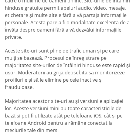
către o mulțime de oameni online. Site-urile de întâlniri
hinduse gratuite permit apeluri audio, video, mesaje,
etichetare și multe altele fără a vă partaja informațiile
personale. Acesta pare a fi o modalitate excelentă de a
învăța despre oameni fără a vă dezvălui informațiile
private.
Aceste site-uri sunt pline de trafic uman și pe care
mulți se bazează. Procesul de înregistrare pe
majoritatea site-urilor de întâlniri hinduse este rapid și
ușor. Moderatorii au grijă deosebită să monitorizeze
profilurile și să le elimine pe cele inactive și
frauduloase.
Majoritatea acestor site-uri au și versiunile aplicației
lor. Aceste versiuni mini au toate caracteristicile de
bază și pot fi utilizate atât pe telefoane iOS, cât și pe
telefoane Android pentru a rămâne conectat la
meciurile tale din mers.