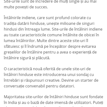
Site-urile sunt de încredere de mulți single și au mai
multe povești de succes.
Întâlnirile indiene, care sunt profund colorate cu
tradiția datării hinduse, unește milioane de singuri
hindusi din întreaga lume. Site-urile de întâlniri indiene
au toate caracteristicile comune întâlnite de obicei în
lumea întâlnirilor. Multe dintre aceste site-uri îl
sfătuiesc și îl îndrumă pe începător despre evitarea
greșelilor de întâlnire pentru a avea o experiență de
întâlnire sigură și plăcută.
O caracteristică nouă oferită de unele site-uri de
întâlniri hinduse este introducerea unui sondaj cu
întrebări și răspunsuri creative. Devine un starter de
conversație convenabil pentru datatori.
Majoritatea site-urilor de întâlniri hinduse sunt fondate
în India și au o bază de date imensă de utilizatori. Puteți