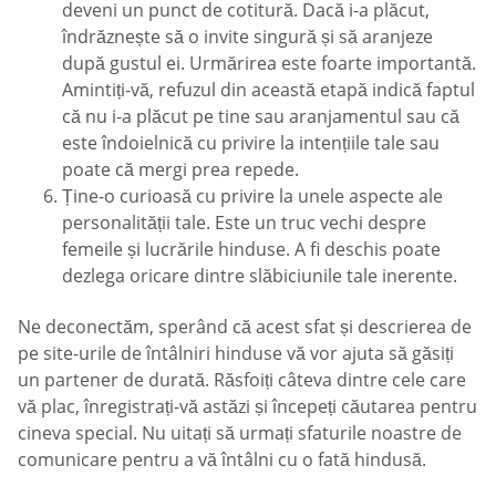
deveni un punct de cotitură. Dacă i-a plăcut,
îndrăznește să o invite singură și să aranjeze
după gustul ei. Urmărirea este foarte importantă.
Amintiți-vă, refuzul din această etapă indică faptul
că nu i-a plăcut pe tine sau aranjamentul sau că
este îndoielnică cu privire la intențiile tale sau
poate că mergi prea repede.
Ține-o curioasă cu privire la unele aspecte ale
personalității tale. Este un truc vechi despre
femeile și lucrările hinduse. A fi deschis poate
dezlega oricare dintre slăbiciunile tale inerente.
Ne deconectăm, sperând că acest sfat și descrierea de
pe site-urile de întâlniri hinduse vă vor ajuta să găsiți
un partener de durată. Răsfoiți câteva dintre cele care
vă plac, înregistrați-vă astăzi și începeți căutarea pentru
cineva special. Nu uitați să urmați sfaturile noastre de
comunicare pentru a vă întâlni cu o fată hindusă.