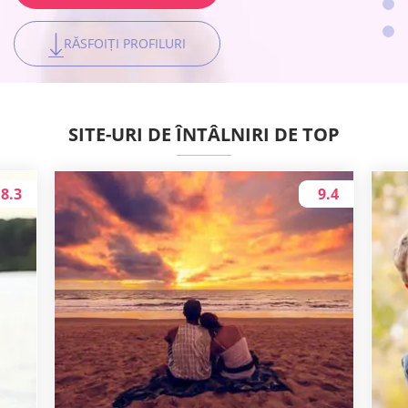
RĂSFOIȚI PROFILURI
RĂSFOIȚI PROFILURI
RĂSFOIȚI PROFILURI
RĂSFOIȚI PROFILURI
SITE-URI DE ÎNTÂLNIRI DE TOP
8.3
9.4