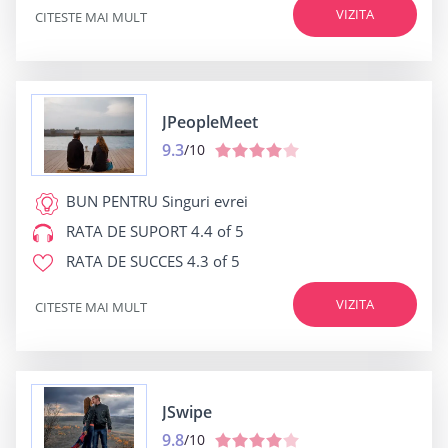
VIZITA
CITESTE MAI MULT
JPeopleMeet
9.3
/10
BUN PENTRU
Singuri evrei
RATA DE SUPORT
4.4 of 5
RATA DE SUCCES
4.3 of 5
VIZITA
CITESTE MAI MULT
JSwipe
9.8
/10