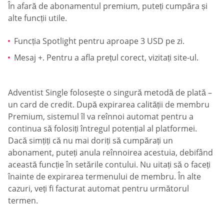
În afară de abonamentul premium, puteți cumpăra și
alte funcții utile.
Funcția Spotlight pentru aproape 3 USD pe zi.
Mesaj +. Pentru a afla prețul corect, vizitați site-ul.
Adventist Single folosește o singură metodă de plată –
un card de credit. După expirarea calității de membru
Premium, sistemul îl va reînnoi automat pentru a
continua să folosiți întregul potențial al platformei.
Dacă simțiți că nu mai doriți să cumpărați un
abonament, puteți anula reînnoirea acestuia, debifând
această funcție în setările contului. Nu uitați să o faceți
înainte de expirarea termenului de membru. În alte
cazuri, veți fi facturat automat pentru următorul
termen.