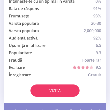
Intalneste-te cu un tip mai in varsta
0%
Rata de răspuns
91%
Frumuseţe
93%
Varsta populara
20-30
Varsta populara
2,000,000
Audiență activă
92%
Ușurință în utilizare
6.5
Popularitate
9.3
Fraudă
Foarte rar
9.5
Evaluare
Înregistrare
Gratuit
VIZITA