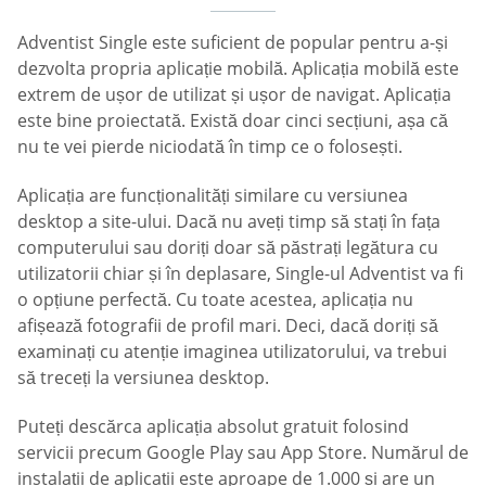
Adventist Single este suficient de popular pentru a-și
dezvolta propria aplicație mobilă. Aplicația mobilă este
extrem de ușor de utilizat și ușor de navigat. Aplicația
este bine proiectată. Există doar cinci secțiuni, așa că
nu te vei pierde niciodată în timp ce o folosești.
Aplicația are funcționalități similare cu versiunea
desktop a site-ului. Dacă nu aveți timp să stați în fața
computerului sau doriți doar să păstrați legătura cu
utilizatorii chiar și în deplasare, Single-ul Adventist va fi
o opțiune perfectă. Cu toate acestea, aplicația nu
afișează fotografii de profil mari. Deci, dacă doriți să
examinați cu atenție imaginea utilizatorului, va trebui
să treceți la versiunea desktop.
Puteți descărca aplicația absolut gratuit folosind
servicii precum Google Play sau App Store. Numărul de
instalații de aplicații este aproape de 1.000 și are un