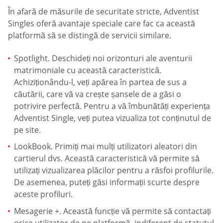
În afară de măsurile de securitate stricte, Adventist
Singles oferă avantaje speciale care fac ca această
platformă să se distingă de servicii similare.
Spotlight. Deschideți noi orizonturi ale aventurii
matrimoniale cu această caracteristică.
Achiziționându-l, veți apărea în partea de sus a
căutării, care vă va crește șansele de a găsi o
potrivire perfectă. Pentru a vă îmbunătăți experiența
Adventist Single, veți putea vizualiza tot conținutul de
pe site.
LookBook. Primiți mai mulți utilizatori aleatori din
cartierul dvs. Această caracteristică vă permite să
utilizați vizualizarea plăcilor pentru a răsfoi profilurile.
De asemenea, puteți găsi informații scurte despre
aceste profiluri.
Mesagerie +. Această funcție vă permite să contactați
orice utilizator de pe platformă, indiferent de statutul