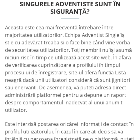
SINGURELE ADVENTISTE SUNT ÎN
SIGURANȚĂ?
Aceasta este cea mai frecventă întrebare între
majoritatea utilizatorilor. Echipa Adventist Single își
știe cu adevărat treaba și o face bine când vine vorba
de securitatea utilizatorilor. Toți membrii nu își asumă
niciun risc în timp ce utilizează acest site web. În afară
de verificarea cuprinzătoare a profilului în timpul
procesului de înregistrare, site-ul oferă funcția Listă
neagră dacă unii utilizatori consideră că sunt jignitori
sau enervanți. De asemenea, vă puteți adresa direct
administrării platformei pentru a depune un raport
despre comportamentul inadecvat al unui anumit
utilizator.
Este interzisă postarea oricărei informații de contact în
profilul utilizatorului. În cazul în care ați decis să vă
întâlniți cu persoana înregistrată pe o platformă, puteți