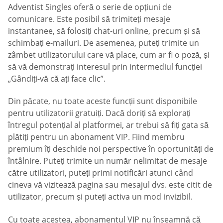
Adventist Singles oferă o serie de opțiuni de
comunicare. Este posibil să trimiteți mesaje
instantanee, să folosiți chat-uri online, precum și să
schimbați e-mailuri. De asemenea, puteți trimite un
zâmbet utilizatorului care vă place, cum ar fi o poză, și
să vă demonstrați interesul prin intermediul funcției
„Gândiți-vă că ați face clic”.
Din păcate, nu toate aceste funcții sunt disponibile
pentru utilizatorii gratuiți. Dacă doriți să explorați
întregul potențial al platformei, ar trebui să fiți gata să
plătiți pentru un abonament VIP. Fiind membru
premium îți deschide noi perspective în oportunități de
întâlnire. Puteți trimite un număr nelimitat de mesaje
către utilizatori, puteți primi notificări atunci când
cineva vă vizitează pagina sau mesajul dvs. este citit de
utilizator, precum și puteți activa un mod invizibil.
Cu toate acestea, abonamentul VIP nu înseamnă că