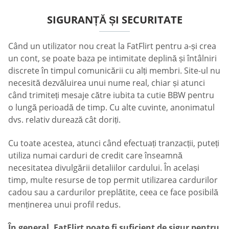
SIGURANȚĂ ȘI SECURITATE
Când un utilizator nou creat la FatFlirt pentru a-și crea
un cont, se poate baza pe intimitate deplină și întâlniri
discrete în timpul comunicării cu alți membri. Site-ul nu
necesită dezvăluirea unui nume real, chiar și atunci
când trimiteți mesaje către iubita ta cutie BBW pentru
o lungă perioadă de timp. Cu alte cuvinte, anonimatul
dvs. relativ durează cât doriți.
Cu toate acestea, atunci când efectuați tranzacții, puteți
utiliza numai carduri de credit care înseamnă
necesitatea divulgării detaliilor cardului. În același
timp, multe resurse de top permit utilizarea cardurilor
cadou sau a cardurilor preplătite, ceea ce face posibilă
menținerea unui profil redus.
În general, FatFlirt poate fi suficient de sigur pentru