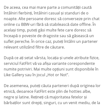
De aceea, cea mai mare parte a comunității caută
întâlniri fierbinți, întâlniri casual și standuri de o
noapte. Alte persoane doresc să converseze prin chat
online cu BBW-uri fără să stabilească date offline. În
același timp, puteți găsi multe fete care doresc să
înceapă o poveste de dragoste sau să găsească un
suflet pereche. În orice caz, puteți întâlni un partener
relevant utilizând filtre de căutare.
După ce ați setat vârsta, locația și unele atribute fizice,
serviciul FatFlirt vă va afișa variante corespondente
numite potriviri. Mai multe opțiuni sunt disponibile în
Like Gallery sau în jocul „Hot or Not”.
De asemenea, puteți căuta parteneri după originea lor
etnică, deoarece FatFlirt este plin de hotties albe,
negre și latine. Rețineți că majoritatea fetelor și
bărbaților sunt drepți, singuri, cu un venit mediu, de la