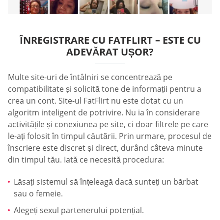
ÎNREGISTRARE CU FATFLIRT – ESTE CU
ADEVĂRAT UȘOR?
Multe site-uri de întâlniri se concentrează pe
compatibilitate și solicită tone de informații pentru a
crea un cont. Site-ul FatFlirt nu este dotat cu un
algoritm inteligent de potrivire. Nu ia în considerare
activitățile și conexiunea pe site, ci doar filtrele pe care
le-ați folosit în timpul căutării. Prin urmare, procesul de
înscriere este discret și direct, durând câteva minute
din timpul tău. Iată ce necesită procedura:
Lăsați sistemul să înțeleagă dacă sunteți un bărbat
sau o femeie.
Alegeți sexul partenerului potențial.