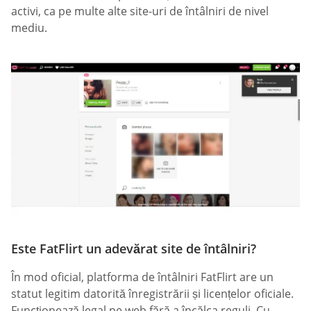
activi, ca pe multe alte site-uri de întâlniri de nivel
mediu.
Este FatFlirt un adevărat site de întâlniri?
În mod oficial, platforma de întâlniri FatFlirt are un
statut legitim datorită înregistrării și licențelor oficiale.
Funcționează legal pe web fără a încălca reguli. Cu