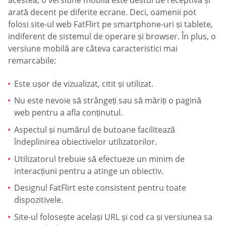
acestea, o versiune mobilă este destul de receptivă și
arată decent pe diferite ecrane. Deci, oamenii pot
folosi site-ul web FatFlirt pe smartphone-uri și tablete,
indiferent de sistemul de operare și browser. În plus, o
versiune mobilă are câteva caracteristici mai
remarcabile:
Este ușor de vizualizat, citit și utilizat.
Nu este nevoie să strângeți sau să măriți o pagină
web pentru a afla conținutul.
Aspectul și numărul de butoane facilitează
îndeplinirea obiectivelor utilizatorilor.
Utilizatorul trebuie să efectueze un minim de
interacțiuni pentru a atinge un obiectiv.
Designul FatFlirt este consistent pentru toate
dispozitivele.
Site-ul folosește același URL și cod ca și versiunea sa