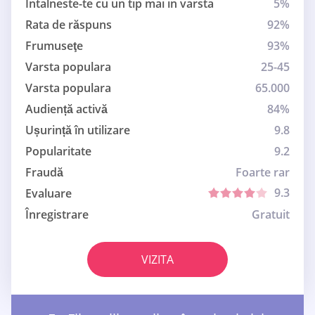
Intalneste-te cu un tip mai in varsta
5%
Rata de răspuns
92%
Frumuseţe
93%
Varsta populara
25-45
Varsta populara
65.000
Audiență activă
84%
Ușurință în utilizare
9.8
Popularitate
9.2
Fraudă
Foarte rar
9.3
Evaluare
Înregistrare
Gratuit
VIZITA