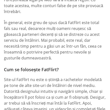
toate acestea, multe conturi false de pe site provoacă
întrebări.
În general, este greu de spus dacă FatFlirt este total
fals sau real, deoarece mulți oameni reușesc să
găsească parteneri decenți și să se distreze cu acest
serviciu de întâlniri. Mai probabil, este real, dar
necesită timp pentru a găsi un ac într-un fân, ceea ce
înseamnă o potrivire perfectă pentru nevoile și
gusturile dumneavoastră.
Cum se folosește FatFlirt?
Site-ul FatFlirt nu este o știință a rachetelor modelată
pe tone de alte site-uri de întâlniri de nivel mediu.
Datorită designului intuitiv și navigării simple, chiar și
începătorii îl pot folosi ca și cum ar fi obișnuiți. Desigur,
ar trebui să vă înscrieți mai întâi la FatFlirt. Apoi,
adăugați câteva imagini, un videoclip și completați filele