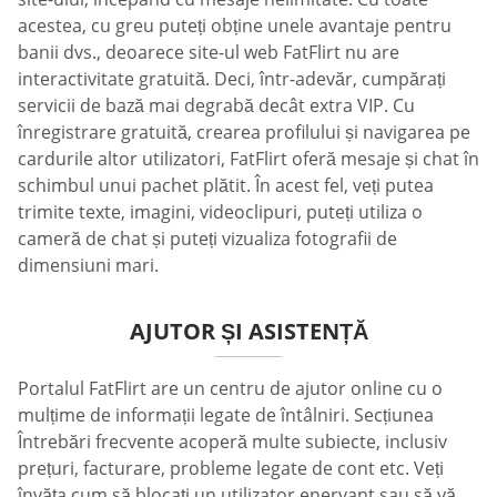
acestea, cu greu puteți obține unele avantaje pentru
banii dvs., deoarece site-ul web FatFlirt nu are
interactivitate gratuită. Deci, într-adevăr, cumpărați
servicii de bază mai degrabă decât extra VIP. Cu
înregistrare gratuită, crearea profilului și navigarea pe
cardurile altor utilizatori, FatFlirt oferă mesaje și chat în
schimbul unui pachet plătit. În acest fel, veți putea
trimite texte, imagini, videoclipuri, puteți utiliza o
cameră de chat și puteți vizualiza fotografii de
dimensiuni mari.
AJUTOR ȘI ASISTENȚĂ
Portalul FatFlirt are un centru de ajutor online cu o
mulțime de informații legate de întâlniri. Secțiunea
Întrebări frecvente acoperă multe subiecte, inclusiv
prețuri, facturare, probleme legate de cont etc. Veți
învăța cum să blocați un utilizator enervant sau să vă