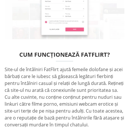
CUM FUNCȚIONEAZĂ FATFLIRT?
Site-ul de întâlniri FatFlirt ajută femeile dolofane și acei
bărbați care le iubesc să găsească legături fierbinți
pentru întâlniri casual și relații de lungă durată. Rețineți
că site-ul nu arată că conexiunile sunt prioritatea sa.
Cu alte cuvinte, nu conține conținut pentru nuduri sau
linkuri către filme porno, emisiuni webcam erotice și
site-uri terțe de pe nișa pentru adulți. Cu toate acestea,
are o reputație de bază pentru întâlnirile fără atașare și
conversații murdare în timpul chatului.