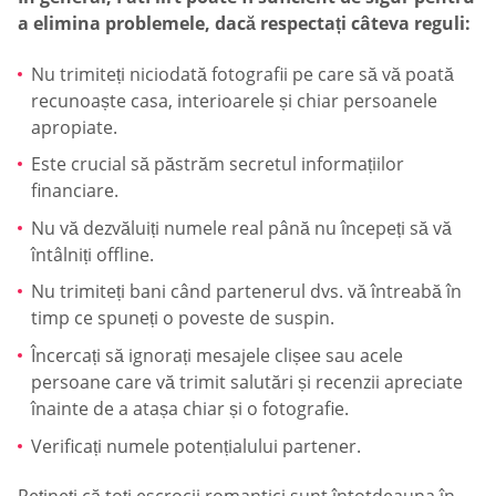
a elimina problemele, dacă respectați câteva reguli:
Nu trimiteți niciodată fotografii pe care să vă poată
recunoaște casa, interioarele și chiar persoanele
apropiate.
Este crucial să păstrăm secretul informațiilor
financiare.
Nu vă dezvăluiți numele real până nu începeți să vă
întâlniți offline.
Nu trimiteți bani când partenerul dvs. vă întreabă în
timp ce spuneți o poveste de suspin.
Încercați să ignorați mesajele clișee sau acele
persoane care vă trimit salutări și recenzii apreciate
înainte de a atașa chiar și o fotografie.
Verificați numele potențialului partener.