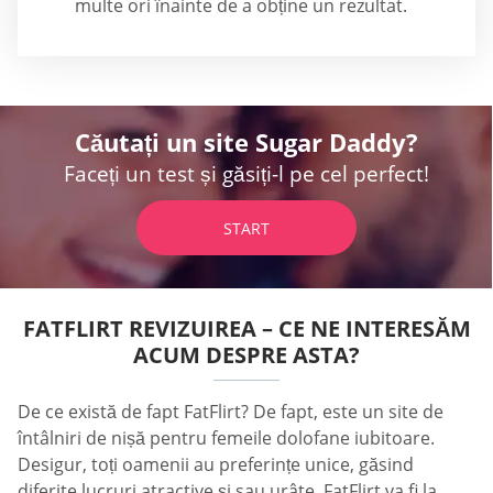
multe ori înainte de a obține un rezultat.
Căutați un site Sugar Daddy?
Faceți un test și găsiți-l pe cel perfect!
START
FATFLIRT REVIZUIREA – CE NE INTERESĂM
ACUM DESPRE ASTA?
De ce există de fapt FatFlirt? De fapt, este un site de
întâlniri de nișă pentru femeile dolofane iubitoare.
Desigur, toți oamenii au preferințe unice, găsind
diferite lucruri atractive și sau urâte. FatFlirt va fi la