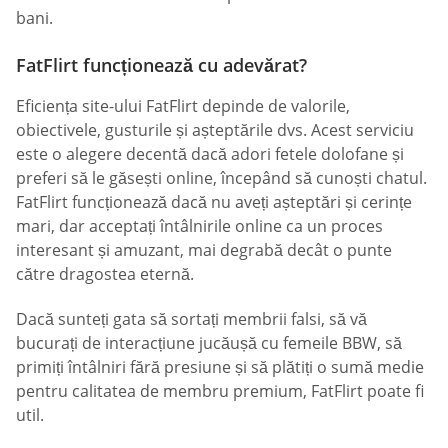
bani.
FatFlirt funcționează cu adevărat?
Eficiența site-ului FatFlirt depinde de valorile,
obiectivele, gusturile și așteptările dvs. Acest serviciu
este o alegere decentă dacă adori fetele dolofane și
preferi să le găsești online, începând să cunoști chatul.
FatFlirt funcționează dacă nu aveți așteptări și cerințe
mari, dar acceptați întâlnirile online ca un proces
interesant și amuzant, mai degrabă decât o punte
către dragostea eternă.
Dacă sunteți gata să sortați membrii falsi, să vă
bucurați de interacțiune jucăușă cu femeile BBW, să
primiți întâlniri fără presiune și să plătiți o sumă medie
pentru calitatea de membru premium, FatFlirt poate fi
util.