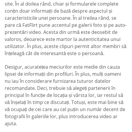
site. În al doilea rând, chiar și formularele complete
conțin doar informații de bază despre aspectul și
caracteristicile unei persoane. În al treilea rând, se
pare că FatFlirt pune accentul pe galerii foto și pe auto-
prezentări video. Acesta din urmă este deosebit de
valoros, deoarece este martor la autenticitatea unui
utilizator. În plus, aceste clipuri permit altor membri să
înțeleagă cât de interesantă este o persoană.
Desigur, acuratețea meciurilor este medie din cauza
lipsei de informații din profiluri. În plus, mulți oameni
nu iau în considerare furnizarea tuturor datelor
recomandate. Deci, trebuie să alegeți partenerii în
principal în funcție de locația și vârsta lor, iar restul să
vă înșelați în timp ce discutați. Totuși, este mai bine să
vă ocupați de cei care au cel puțin un număr decent de
fotografii în galeriile lor, plus introducerea video ar
ajuta.