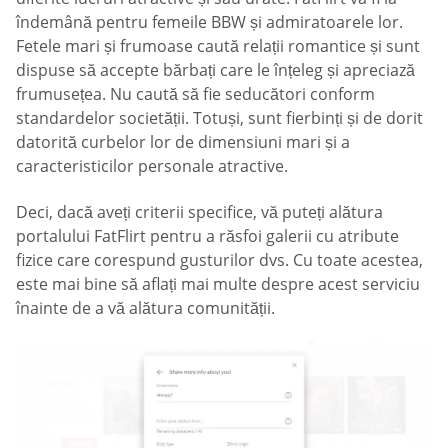
îndemână pentru femeile BBW și admiratoarele lor.
Fetele mari și frumoase caută relații romantice și sunt
dispuse să accepte bărbați care le înțeleg și apreciază
frumusețea. Nu caută să fie seducători conform
standardelor societății. Totuși, sunt fierbinți și de dorit
datorită curbelor lor de dimensiuni mari și a
caracteristicilor personale atractive.
Deci, dacă aveți criterii specifice, vă puteți alătura
portalului FatFlirt pentru a răsfoi galerii cu atribute
fizice care corespund gusturilor dvs. Cu toate acestea,
este mai bine să aflați mai multe despre acest serviciu
înainte de a vă alătura comunității.