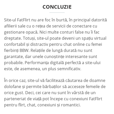
CONCLUZIE
Site-ul FatFlirt nu are foc în burtă, în principal datorită
afilierii sale cu o rețea de servicii de conectare cu
gestionare opacă. Nici multe conturi false nu îi fac
dreptate. Totuși, site-ul poate deveni un spațiu virtual
confortabil și distractiv pentru chat online cu femei
fierbinți BBW. Relațiile de lungă durată nu sunt
garantate, dar unele cunoștințe interesante sunt
probabile. Performanța digitală perfectă a site-ului
este, de asemenea, un plus semnificativ.
În orice caz, site-ul vă facilitează căutarea de doamne
dolofane și permite bărbaților să acceseze femeile de
orice gust. Deci, cei care nu sunt în vârstă de un
parteneriat de viață pot începe cu conexiuni FatFlirt
pentru flirt, chat, conexiuni și romantici.