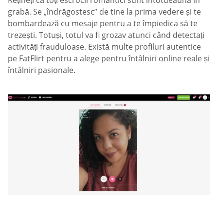
Rețineți că toți escrocii romantici sunt întotdeauna în
grabă. Se „îndrăgostesc” de tine la prima vedere și te
bombardează cu mesaje pentru a te împiedica să te
trezești. Totuși, totul va fi grozav atunci când detectați
activități frauduloase. Există multe profiluri autentice
pe FatFlirt pentru a alege pentru întâlniri online reale și
întâlniri pasionale.