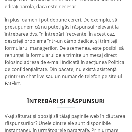
editați parola, dacă este necesar.
În plus, oamenii pot depune cereri. De exemplu, să
presupunem că nu puteți găsi răspunsul relevant la
întrebarea dvs. în Întrebări frecvente. În acest caz,
descrieți problema într-un câmp dedicat și trimiteți
formularul managerilor. De asemenea, este posibil să
renunțați la formularul de a trimite un mesaj direct
folosind adresa de e-mail indicată în secțiunea Politica
de confidențialitate. Din păcate, nu există asistență
printr-un chat live sau un număr de telefon pe site-ul
FatFlirt.
ÎNTREBĂRI ȘI RĂSPUNSURI
V-ați săturat și obosiți să tăiați paginile web în căutarea
răspunsurilor? Unele dintre ele sunt disponibile
instantaneu în următoarele paragrafe. Prin urmare,