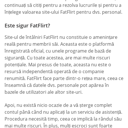
continuați să citiți pentru a rezolva lucrurile și pentru a
înțelege valoarea site-ului FatFlirt pentru dvs. personal.
Este sigur FatFlirt?
Site-ul de întâlniri FatFlirt nu constituie o amenințare
reală pentru membrii săi. Aceasta este o platformă
înregistrată oficial, cu unele programe de bază de
siguranță. Cu toate acestea, are mai multe riscuri
potențiale. Mai presus de toate, aceasta nu este o
resursă independentă operată de o companie
renumită. FatFlirt face parte dintr-o rețea mare, ceea ce
înseamnă că datele dvs. personale pot apărea în
bazele de utilizatori ale altor site-uri.
Apoi, nu există nicio ocazie de a vă șterge complet
contul până când nu aplicați la un serviciu de asistență.
Procedura necesită timp, ceea ce implică la rândul său
mai multe riscuri. În plus, mulți escroci sunt foarte