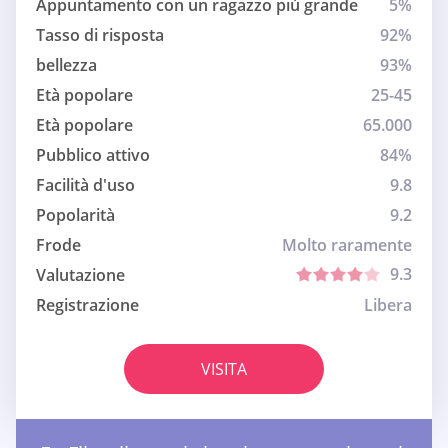
Appuntamento con un ragazzo più grande
5%
Tasso di risposta
92%
bellezza
93%
Età popolare
25-45
Età popolare
65.000
Pubblico attivo
84%
Facilità d'uso
9.8
Popolarità
9.2
Frode
Molto raramente
9.3
Valutazione
Registrazione
Libera
VISITA