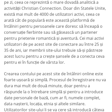
pe zi, ceea ce reprezintă o mare dovadă analitică a
activității Christian Connection. Doar din Statele Unite,
există mai mult de 4000 de utilizatori activi, ceea ce
arată cât de populară este această platformă de
întâlniri pentru persoanele care doresc să înceapă o
conversație fierbinte sau să găsească un partener
pentru prietenie romantică și aventură. Cei mai activi
utilizatori de pe acest site de conectare au între 25 și
35 de ani, iar membrii site-ului trebuie să-și păstreze
acest lucru pentru a crește șansele de a conecta ceva
pentru ei în funcție de vârsta lor.
Crearea contului pe acest site de întâlniri online este
foarte ușoară și simplă. Procesul de înregistrare nu va
dura mai mult de două minute, doar pentru a
răspunde la o întrebare simplă și pentru a introduce
date personale de bază, cum ar fi, numele complet,
data nașterii, locația, etnia și altele similare.
Utilizatorilor site-ului li se va cere să introducă câteva