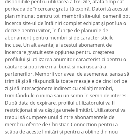
disponibile pentru utilizarea a trei zile, atâta timp cât
perioada de încercare gratuită expiră. Datorită acestui
plan minunat pentru toți membrii site-ului, oamenii pot
încerca site-ul de întâlniri complet echipat și pot lua o
decizie pentru viitor, în funcție de planurile de
abonament pentru membri și de caracteristicile
incluse. Un alt avantaj al acestui abonament de
încercare gratuit este opțiunea pentru creșterea
profilului și utilizarea anumitor caracteristici pentru o
căutare și potrivire mai bună și mai ușoară a
partenerilor. Membrii vor avea, de asemenea, șansa să
trimită și să răspundă la toate mesajele de cinci ori pe
zi și să interacționeze indirect cu ceilalți membri,
trimitându-le o inimă sau un semn în semn de interes.
După data de expirare, profilul utilizatorului va fi
restricționat și va câștiga unele limitări. Utilizatorul va
trebui să cumpere unul dintre abonamentele de
membru oferite de Christian Connection pentru a
scăpa de aceste limitări și pentru a obține din nou