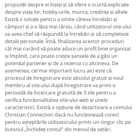
propoziții despre ei înșiși și să ofere o scurtă explicație
despre viața lor, hobby-urile, munca, credința și altele.
Există o soluție pentru a omite câteva întrebări și
câmpuri și a o lăsa mai târziu, când utilizatorul site-ului
va avea chef să răspundă la întrebări și să completeze
detalii personale. Însă, finalizarea acestor proceduri
cât mai curând vă poate aduce un profil bine organizat
și împlinit, care poate crește șansele de a găsi un
potențial partener și de a rezerva cu altcineva. De
asemenea, cel mai important lucru aici este că
procesul de înregistrare este absolut gratuit și noul
membru al site-ului după înregistrare va primi o
perioadă de încercare gratuită de 3 zile pentru a
verifica funcționalitatea site-ului web și unele
caracteristici. Există o opțiune de dezactivare a contului
Christian Connection dacă nu funcționează corect
pentru așteptările utilizatorului printr-un singur clic pe
butonul „Închideți contul” din meniul de setări.