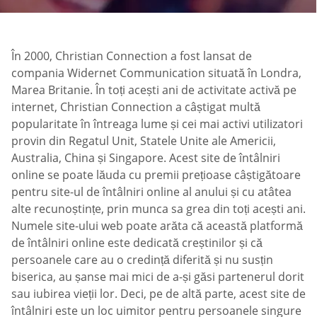
În 2000, Christian Connection a fost lansat de
compania Widernet Communication situată în Londra,
Marea Britanie. În toți acești ani de activitate activă pe
internet, Christian Connection a câștigat multă
popularitate în întreaga lume și cei mai activi utilizatori
provin din Regatul Unit, Statele Unite ale Americii,
Australia, China și Singapore. Acest site de întâlniri
online se poate lăuda cu premii prețioase câștigătoare
pentru site-ul de întâlniri online al anului și cu atâtea
alte recunoștințe, prin munca sa grea din toți acești ani.
Numele site-ului web poate arăta că această platformă
de întâlniri online este dedicată creștinilor și că
persoanele care au o credință diferită și nu susțin
biserica, au șanse mai mici de a-și găsi partenerul dorit
sau iubirea vieții lor. Deci, pe de altă parte, acest site de
întâlniri este un loc uimitor pentru persoanele singure