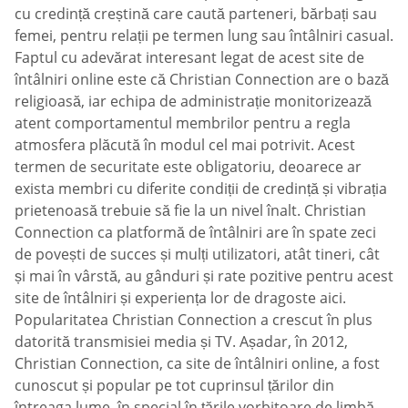
cu credință creștină care caută parteneri, bărbați sau
femei, pentru relații pe termen lung sau întâlniri casual.
Faptul cu adevărat interesant legat de acest site de
întâlniri online este că Christian Connection are o bază
religioasă, iar echipa de administrație monitorizează
atent comportamentul membrilor pentru a regla
atmosfera plăcută în modul cel mai potrivit. Acest
termen de securitate este obligatoriu, deoarece ar
exista membri cu diferite condiții de credință și vibrația
prietenoasă trebuie să fie la un nivel înalt. Christian
Connection ca platformă de întâlniri are în spate zeci
de povești de succes și mulți utilizatori, atât tineri, cât
și mai în vârstă, au gânduri și rate pozitive pentru acest
site de întâlniri și experiența lor de dragoste aici.
Popularitatea Christian Connection a crescut în plus
datorită transmisiei media și TV. Așadar, în 2012,
Christian Connection, ca site de întâlniri online, a fost
cunoscut și popular pe tot cuprinsul țărilor din
întreaga lume, în special în țările vorbitoare de limbă