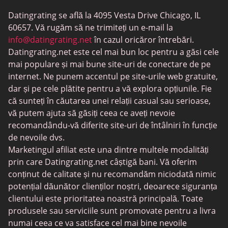
BBW întâlniri
Datingrating se află la 4095 Vesta Drive Chicago, IL
MeetMindful
60657. Vă rugăm să ne trimiteți un e-mail la
Întâlniri BDSM
info@datingrating.net
în cazul oricăror întrebări.
Datingrating.net este cel mai bun loc pentru a găsi cele
BBPeopleMeet
mai populare și mai bune site-uri de conectare de pe
Site-uri Sugar Daddy
internet. Ne punem accentul pe site-urile web gratuite,
dar și pe cele plătite pentru a vă explora opțiunile. Fie
JPeopleMeet
că sunteți în căutarea unei relații casual sau serioase,
Întâlniri trans
vă putem ajuta să găsiți ceea ce aveți nevoie
recomandându-vă diferite site-uri de întâlniri în funcție
Întâlniri pentru seniori
de nevoile dvs.
MyLOL
Marketingul afiliat este una dintre multele modalități
prin care Datingrating.net câștigă bani. Vă oferim
Întâlniri gay
conținut de calitate și nu recomandăm niciodată nimic
Întâlniri lesbiene
potențial dăunător clienților noștri, deoarece siguranța
clientului este prioritatea noastră principală. Toate
Site-uri de întâlniri negre
produsele sau serviciile sunt promovate pentru a livra
SugarDaddyMeet
numai ceea ce va satisface cel mai bine nevoile