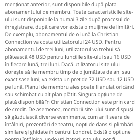
menționat anterior, sunt disponibile după plata
abonamentului de membru. Toate caracteristicile site-
ului sunt disponibile la numai 3 zile după procesul de
înregistrare, după care vor exista o mulțime de limitări.
De exemplu, abonamentul de o lună la Christian
Connection va costa utilizatorului 24 USD. Pentru
abonamentul de trei luni, utilizatorul va trebui să
plătească 48 USD pentru funcțiile site-ului sau 16 USD
în fiecare lună, trei luni. Dacă utilizatorul site-ului
dorește să fie membru timp de o jumătate de an, sau
exact șase luni, va exista un preț de 72 USD sau 12 USD
pe lună. Planul de membru ales poate fi anulat oricând
sau schimbat cu alt plan plătit. Singura opțiune de
plată disponibilă în Christian Connection este prin card
de credit. De asemenea, membrii site-ului sunt dispuși
să găzduiască diverse evenimente, cum ar fi seara de
întâlniri, prezentări de teatru, nopți de dans și plimbări
similare și ghidate în centrul Londrei. Există o opțiune
pentru întâlnire, unde utilizatorii site-ului pot fi