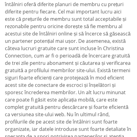
întâlniri oferă diferite planuri de membru cu prețuri
diferite pentru fiecare. Cel mai important lucru aici
este că prețurile de membru sunt total acceptabile și
rezonabile pentru oricine dorește să fie membru al
acestui site de întâlniri online și să încerce să găsească
un partener potențial mai ușor. De asemenea, există
câteva lucruri gratuite care sunt incluse în Christina
Connection, cum ar fi o perioadă de încercare gratuită
de trei zile pentru abonament și căutarea și verificarea
gratuită a profilului membrilor site-ului. Există termeni
siguri foarte eficienți care protejează în mod eficient
acest site de conectare de escroci și înșelători și
sporesc încrederea membrilor. Un alt lucru minunat
care poate fi găsit este aplicația mobilă, care este
complet gratuită pentru descărcare și foarte eficientă
ca versiunea site-ului web. Nu în ultimul rând,
profilurile de pe acest site de întâlniri sunt foarte
organizate, iar datele introduse sunt foarte detaliate în
speranța de a spori potrivirea partenerilor și atenția