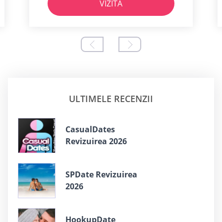
VIZITA
ULTIMELE RECENZII
СasualDates
Revizuirea 2026
SPDate Revizuirea
2026
HookupDate