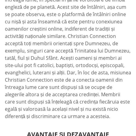
engleză de pe planetă. Acest site de întâlniri, așa cum
se poate observa, este o platformă de întâlniri online
cu nișă și asta înseamnă că este pentru conexiunea
oamenilor creștini online, indiferent de tradiții și
activități naționale similare. Christian Connection
acceptă toți membrii orientați spre Dumnezeu, de
exemplu, singuri care acceptă Trinitatea lui Dumnezeu,
tatăl, fiul și Duhul Sfânt. Acești oameni și membri ai
site-ului pot fi catolici, baptiști, ortodocși, episcopali,
evanghelici, luterani și alții. Dar, în loc de asta, misiunea
Christian Connection este de a conecta oamenii din
întreaga lume care sunt dispuși să se ocupe de
alegerile altora și de acceptarea credinței. Membrii
care sunt dispuși să înțeleagă că credința fiecăruia este
egală și valoroasă la același nivel și nu există nicio
diferență și discriminare ca urmare a acesteia.
AVANTAJE ȘI DEZAVANTAJE