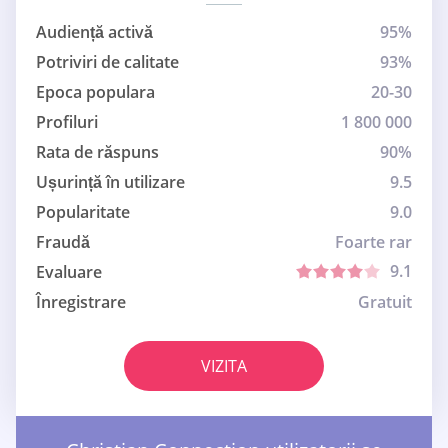
Audiență activă
95%
Potriviri de calitate
93%
Epoca populara
20-30
Profiluri
1 800 000
Rata de răspuns
90%
Ușurință în utilizare
9.5
Popularitate
9.0
Fraudă
Foarte rar
9.1
Evaluare
Înregistrare
Gratuit
VIZITA