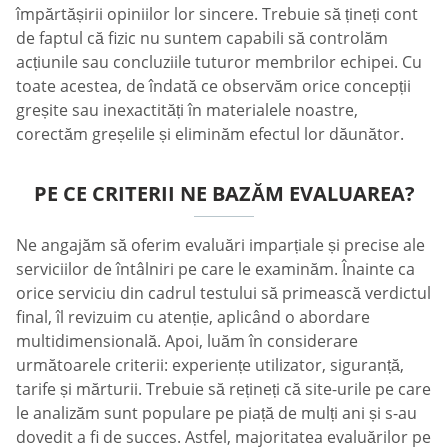
împărtășirii opiniilor lor sincere. Trebuie să țineți cont
de faptul că fizic nu suntem capabili să controlăm
acțiunile sau concluziile tuturor membrilor echipei. Cu
toate acestea, de îndată ce observăm orice concepții
greșite sau inexactități în materialele noastre,
corectăm greșelile și eliminăm efectul lor dăunător.
PE CE CRITERII NE BAZĂM EVALUAREA?
Ne angajăm să oferim evaluări imparțiale și precise ale
serviciilor de întâlniri pe care le examinăm. Înainte ca
orice serviciu din cadrul testului să primească verdictul
final, îl revizuim cu atenție, aplicând o abordare
multidimensională. Apoi, luăm în considerare
următoarele criterii: experiențe utilizator, siguranță,
tarife și mărturii. Trebuie să rețineți că site-urile pe care
le analizăm sunt populare pe piață de mulți ani și s-au
dovedit a fi de succes. Astfel, majoritatea evaluărilor pe