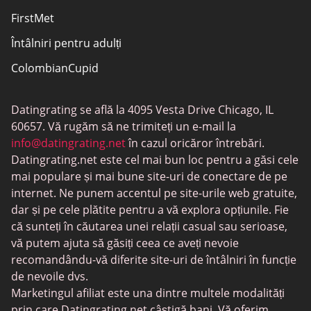
FirstMet
Întâlniri pentru adulți
ColombianCupid
BBW întâlniri
Datingrating se află la 4095 Vesta Drive Chicago, IL
MeetMindful
60657. Vă rugăm să ne trimiteți un e-mail la
Întâlniri BDSM
info@datingrating.net
în cazul oricăror întrebări.
Datingrating.net este cel mai bun loc pentru a găsi cele
BBPeopleMeet
mai populare și mai bune site-uri de conectare de pe
Site-uri Sugar Daddy
internet. Ne punem accentul pe site-urile web gratuite,
dar și pe cele plătite pentru a vă explora opțiunile. Fie
JPeopleMeet
că sunteți în căutarea unei relații casual sau serioase,
Întâlniri trans
vă putem ajuta să găsiți ceea ce aveți nevoie
recomandându-vă diferite site-uri de întâlniri în funcție
Întâlniri pentru seniori
de nevoile dvs.
MyLOL
Marketingul afiliat este una dintre multele modalități
prin care Datingrating.net câștigă bani. Vă oferim