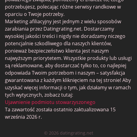
Senior serwisy randkowe
potrzebujesz, polecając różne serwisy randkowe w
MyLOL
oparciu o Twoje potrzeby.
Marketing afiliacyjny jest jednym z wielu sposobów
Gejowskie Randki
zarabiania przez Datingrating.net. Dostarczamy
Randki dla lesbijek
wysokiej jakości treści i nigdy nie doradzamy niczego
potencjalnie szkodliwego dla naszych klientów,
Czarne serwisy randkowe
ponieważ bezpieczeństwo klienta jest naszym
SugarDaddyMeet
najwyższym priorytetem. Wszystkie produkty lub usługi
są reklamowane, aby dostarczać tylko to, co najlepiej
LatinAmericanCupid
odpowiada Twoim potrzebom i naszym – satysfakcja
CatholicMatch
gwarantowana z każdym kliknięciem na tej stronie! Aby
uzyskać więcej informacji o tym, jak działamy w ramach
tych wytycznych, zobacz tutaj:
Ujawnienie podmiotu stowarzyszonego
Ta zawartość została ostatnio zaktualizowana 15
września 2026 r.
© 2026 datingrating.net