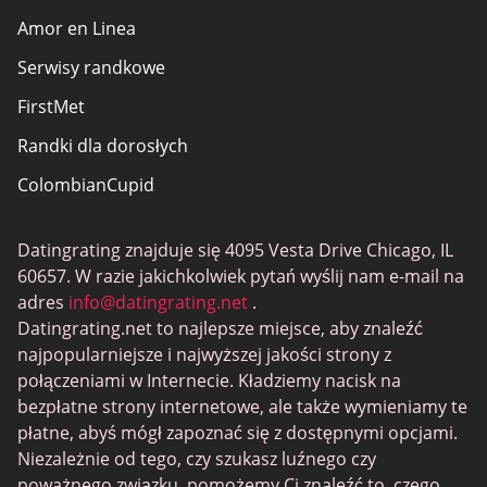
Amor en Linea
Serwisy randkowe
FirstMet
Randki dla dorosłych
ColombianCupid
BBW Dating
Datingrating znajduje się 4095 Vesta Drive Chicago, IL
MeetMindful
60657. W razie jakichkolwiek pytań wyślij nam e-mail na
Randki BDSM
adres
info@datingrating.net
.
Datingrating.net to najlepsze miejsce, aby znaleźć
BBPeopleMeet
najpopularniejsze i najwyższej jakości strony z
Witryny Sugar Daddy
połączeniami w Internecie. Kładziemy nacisk na
bezpłatne strony internetowe, ale także wymieniamy te
JPeopleMeet
płatne, abyś mógł zapoznać się z dostępnymi opcjami.
Trans Dating
Niezależnie od tego, czy szukasz luźnego czy
poważnego związku, pomożemy Ci znaleźć to, czego