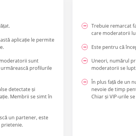
ățat.
Trebuie remarcat fa
care moderatorii lu
astă aplicație le permite
e.
Este pentru că înce
 moderatorii sunt
Uneori, numărul prof
ă urmărească profilurile
moderatorii se lupt
În plus față de un n
alse detectate și
nevoie de timp pentr
ație. Membrii se simt în
Chiar și VIP-urile 
scă un partener, este
 prietenie.