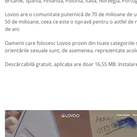
Britanie, Spania, Finlanda, Polonia, Italia, Norvegia, Portug
Lovoo are o comunitate puternică de 70 de milioane de util
50 de milioane, ceea ce este o ispravă pentru o astfel de n
de ani.
Oamenii care folosesc Lovoo provin din toate categoriile s
orientările sexuale sunt, de asemenea, reprezentate acolo. 
Descărcabilă gratuit, aplicația are doar 16,55 MB. Insta