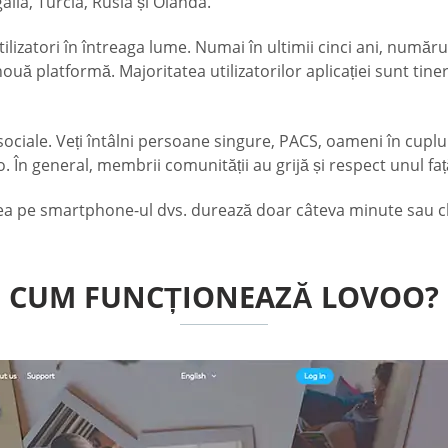
alia, Turcia, Rusia și Olanda.
izatori în întreaga lume. Numai în ultimii cinci ani, numărul
ouă platformă. Majoritatea utilizatorilor aplicației sunt tine
ociale. Veți întâlni persoane singure, PACS, oameni în cuplu
În general, membrii comunității au grijă și respect unul față
larea pe smartphone-ul dvs. durează doar câteva minute sau 
CUM FUNCȚIONEAZĂ LOVOO?