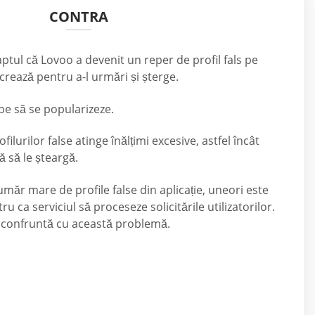
CONTRA
ptul că Lovoo a devenit un reper de profil fals pe
crează pentru a-l urmări și șterge.
pe să se popularizeze.
ilurilor false atinge înălțimi excesive, astfel încât
ă să le șteargă.
umăr mare de profile false din aplicație, uneori este
u ca serviciul să proceseze solicitările utilizatorilor.
se confruntă cu această problemă.