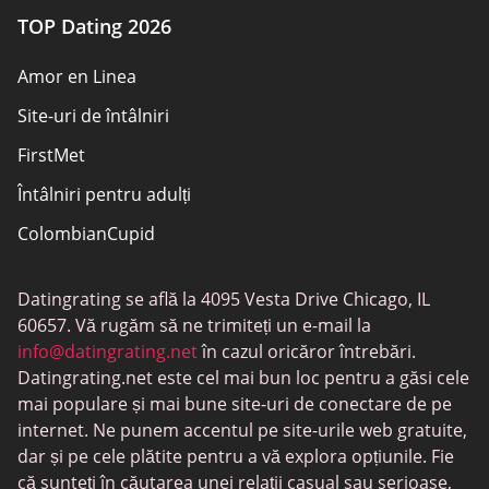
TOP Dating 2026
Amor en Linea
Site-uri de întâlniri
FirstMet
Întâlniri pentru adulți
ColombianCupid
BBW întâlniri
Datingrating se află la 4095 Vesta Drive Chicago, IL
MeetMindful
60657. Vă rugăm să ne trimiteți un e-mail la
Întâlniri BDSM
info@datingrating.net
în cazul oricăror întrebări.
Datingrating.net este cel mai bun loc pentru a găsi cele
BBPeopleMeet
mai populare și mai bune site-uri de conectare de pe
Site-uri Sugar Daddy
internet. Ne punem accentul pe site-urile web gratuite,
dar și pe cele plătite pentru a vă explora opțiunile. Fie
JPeopleMeet
că sunteți în căutarea unei relații casual sau serioase,