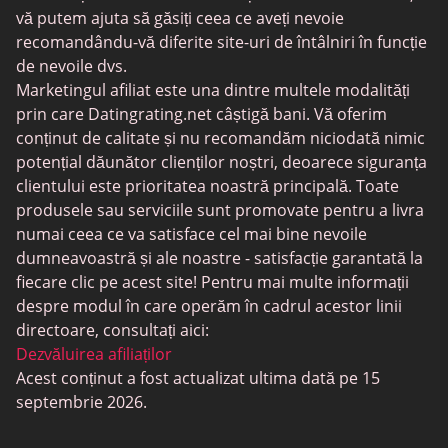
Întâlniri trans
vă putem ajuta să găsiți ceea ce aveți nevoie
recomandându-vă diferite site-uri de întâlniri în funcție
Întâlniri pentru seniori
de nevoile dvs.
MyLOL
Marketingul afiliat este una dintre multele modalități
prin care Datingrating.net câștigă bani. Vă oferim
Întâlniri gay
conținut de calitate și nu recomandăm niciodată nimic
Întâlniri lesbiene
potențial dăunător clienților noștri, deoarece siguranța
clientului este prioritatea noastră principală. Toate
Site-uri de întâlniri negre
produsele sau serviciile sunt promovate pentru a livra
SugarDaddyMeet
numai ceea ce va satisface cel mai bine nevoile
dumneavoastră și ale noastre - satisfacție garantată la
LatinAmericanCupid
fiecare clic pe acest site! Pentru mai multe informații
CatholicMatch
despre modul în care operăm în cadrul acestor linii
directoare, consultați aici:
Dezvăluirea afiliaților
Acest conținut a fost actualizat ultima dată pe 15
septembrie 2026.