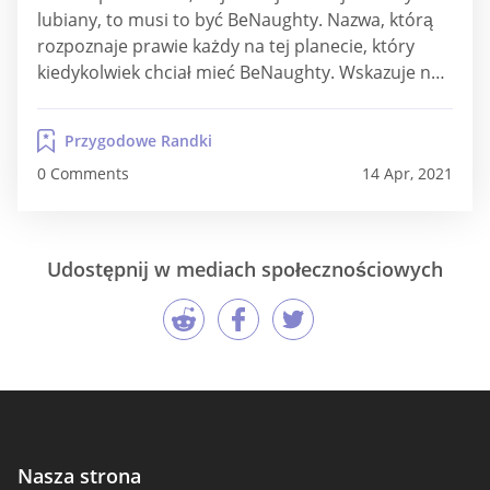
lubiany, to musi to być BeNaughty. Nazwa, którą
rozpoznaje prawie każdy na tej planecie, który
kiedykolwiek chciał mieć BeNaughty. Wskazuje na
popularność serwisu, jedną z pierwszych cech,
jakich szuka osoba odwiedzająca serwis randkowy,
Przygodowe Randki
której szuka BeNaughty. Ponieważ to popularność
0 Comments
14 Apr, 2021
serwisu randkowego odnosi się do liczby osób,...
Udostępnij w mediach społecznościowych
Nasza strona