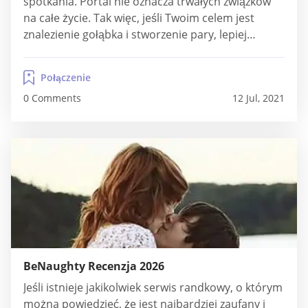
spotkania. Portal nie oznacza trwałych związków
na całe życie. Tak więc, jeśli Twoim celem jest
znalezienie gołąbka i stworzenie pary, lepiej
poszukaj alternatywnych swatów. Obecna baza
użytkowników serwisu wynosi około 2 miliony. Jest
Połączenie
to powszechne wśród mieszkańców USA, którzy
0 Comments
12 Jul, 2021
stanowią tutaj większość. To faceci i panie, którzy
nie...
BeNaughty Recenzja 2026
Jeśli istnieje jakikolwiek serwis randkowy, o którym
można powiedzieć, że jest najbardziej zaufany i