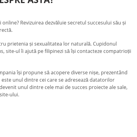
 online? Revizuirea dezvăluie secretul succesului său și
rectă.
tru prietenia și sexualitatea lor naturală. Cupidonul
 site-ul îi ajută pe filipinezi să își contacteze compatrioții
Compania își propune să acopere diverse nișe, prezentând
n este unul dintre cei care se adresează datatorilor
a devenit unul dintre cele mai de succes proiecte ale sale,
ite-ului.