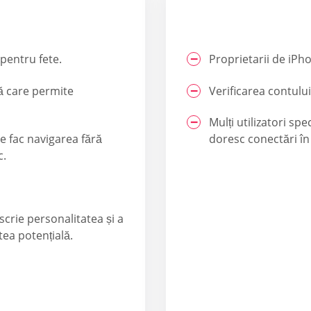
pentru fete.
Proprietarii de iPh
ă care permite
Verificarea contului
Mulți utilizatori sp
e fac navigarea fără
doresc conectări în 
c.
escrie personalitatea și a
tea potențială.