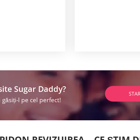
site Sugar Daddy?
STA
 găsiți-l pe cel perfect!
PIDON REVIZUIREA – CE ȘTIM 