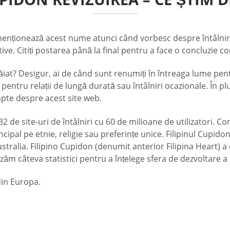
 menționează acest nume atunci când vorbesc despre întâlniri
ve. Citiți postarea până la final pentru a face o concluzie co
 băiat? Desigur, ai de când sunt renumiți în întreaga lume pen
pentru relații de lungă durată sau întâlniri ocazionale. În plus,
fapte despre acest site web.
 de site-uri de întâlniri cu 60 de milioane de utilizatori. 
cipal pe etnie, religie sau preferințe unice. Filipinul Cupido
Australia. Filipino Cupidon (denumit anterior Filipina Heart) 
 câteva statistici pentru a înțelege sfera de dezvoltare a s
din Europa.