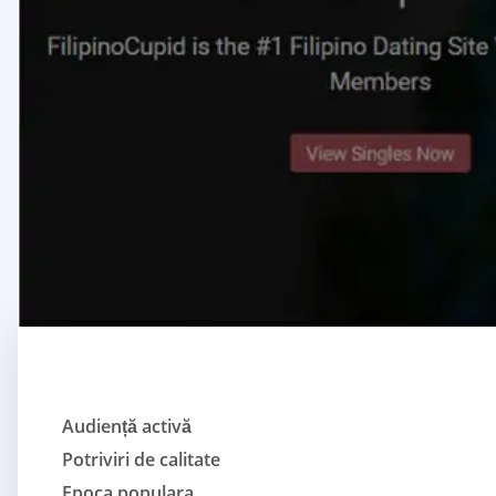
Audiență activă
Potriviri de calitate
Epoca populara