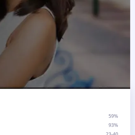
59%
93%
23-40