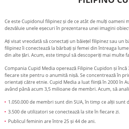
Ce este Cupidonul filipinez și de ce atât de mulți oameni
dezvăluie unele eșecuri în prezentarea unei imagini obiecti
Ați visat vreodată să conectați un băiețel filipinez sau un
filipinez îi conectează la bărbați și femei din întreaga lume 
din alte țări. Acum, este timpul să descoperiți mai multe 
Compania Cupid Media operează Filipine Cupidon și încă 32
fiecare site pentru o anumită nișă. Se concentrează în prin
orientați către etnie. Cupid Media a luat ființă în 2000 în 
având până acum 3,5 milioane de membri. Acum, să analizăm
1.050.000 de membri sunt din SUA, în timp ce alții sunt 
3.500 de utilizatori se conectează la site în fiecare zi.
Publicul feminin are între 25 și 44 de ani.